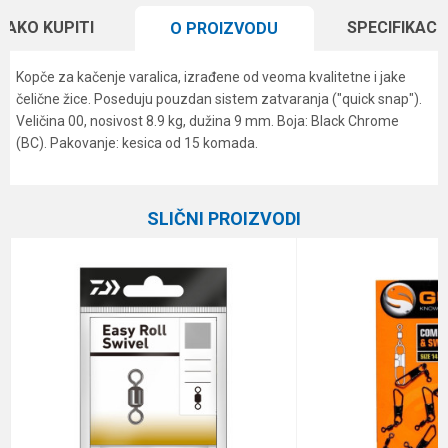
KAKO KUPITI
SPECIFIKACI
O PROIZVODU
Kopče za kačenje varalica, izrađene od veoma kvalitetne i jake
čelične žice. Poseduju pouzdan sistem zatvaranja ("quick snap").
Veličina 00, nosivost 8.9 kg, dužina 9 mm. Boja: Black Chrome
(BC). Pakovanje: kesica od 15 komada.
Karakteristika
Vrednost
Ime/Nadimak
Kategorija
Virble, kopče i alkice
SLIČNI PROIZVODI
Brend
Owner
Email
Poruka