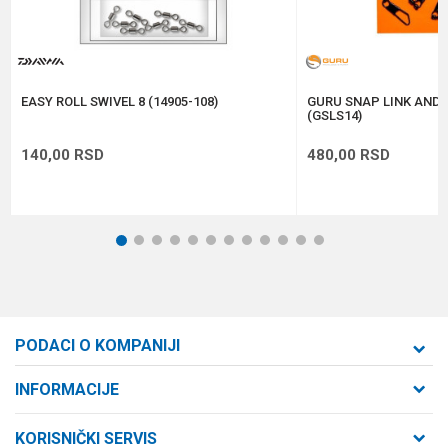
Anti-spam zaštita - izračunajte koliko je 2 + 3 :
POŠALJI
EASY ROLL SWIVEL 8 (14905-108)
GURU SNAP LINK AND S
(GSLS14)
140,00
RSD
480,00
RSD
1
2
3
4
5
6
7
8
9
10
11
12
PODACI O KOMPANIJI
Formaxstore d.o.o
INFORMACIJE
O nama
Cara Dušana 47
KORISNIČKI SERVIS