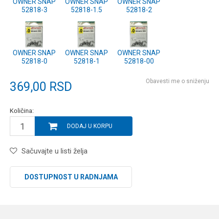
OWNER SNAP
OWNER SNAP
OWNER SNAP
52818-3
52818-1.5
52818-2
OWNER SNAP
OWNER SNAP
OWNER SNAP
52818-0
52818-1
52818-00
Obavesti me o sniženju
369,00
RSD
Količina:
DODAJ U KORPU
Sačuvajte u listi želja
DOSTUPNOST U RADNJAMA