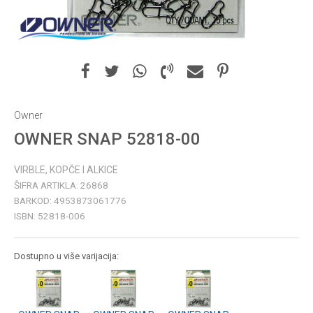
Owner
OWNER SNAP 52818-00
VIRBLE, KOPČE I ALKICE
ŠIFRA ARTIKLA:
26868
BARKOD:
4953873061776
ISBN:
52818-006
Dostupno u više varijacija: