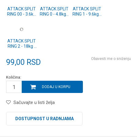
ATTACK SPLIT
ATTACK SPLIT
ATTACK SPLIT
RING 00 - 3.6kg
RING 0 - 4.8kg -
RING 1 - 9.6kg -
- 10kom.
10kom.
10kom.
ATTACK SPLIT
RING 2 - 18kg -
10kom.
Obavesti me o sniženju
99,00
RSD
Količina:
DODAJ U KORPU
Sačuvajte u listi želja
DOSTUPNOST U RADNJAMA