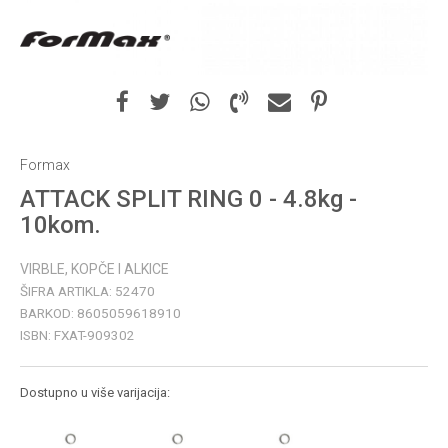
Formax
ATTACK SPLIT RING 0 - 4.8kg -
10kom.
VIRBLE, KOPČE I ALKICE
ŠIFRA ARTIKLA:
52470
BARKOD:
8605059618910
ISBN:
FXAT-909302
Dostupno u više varijacija: