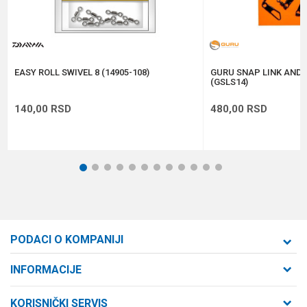
Anti-spam zaštita - izračunajte koliko je 9 - 4 :
POŠALJI
EASY ROLL SWIVEL 8 (14905-108)
GURU SNAP LINK AND S
(GSLS14)
140,00
RSD
480,00
RSD
1
2
3
4
5
6
7
8
9
10
11
12
PODACI O KOMPANIJI
Formaxstore d.o.o
INFORMACIJE
O nama
Cara Dušana 47
KORISNIČKI SERVIS