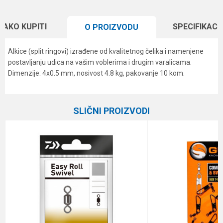
KAKO KUPITI
SPECIFIKACI
O PROIZVODU
Alkice (split ringovi) izrađene od kvalitetnog čelika i namenjene
postavljanju udica na vašim voblerima i drugim varalicama.
Dimenzije: 4x0.5 mm, nosivost 4.8 kg, pakovanje 10 kom.
Karakteristika
Vrednost
Ime/Nadimak
Kategorija
Virble, kopče i alkice
SLIČNI PROIZVODI
Brend
Formax
Email
Poruka