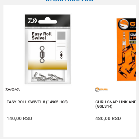
Brend
Owner
Email
Poruka
Anti-spam zaštita - izračunajte koliko je 9 - 4 :
POŠALJI
EASY ROLL SWIVEL 8 (14905-108)
GURU SNAP LINK AND S
(GSLS14)
140,00
RSD
480,00
RSD