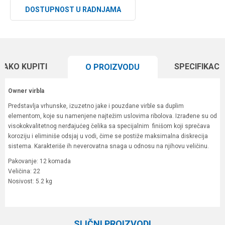
DOSTUPNOST U RADNJAMA
KAKO KUPITI
SPECIFIKACI
O PROIZVODU
Owner virbla
Predstavlja vrhunske, izuzetno jake i pouzdane virble sa duplim
elementom, koje su namenjene najtežim uslovima ribolova. Izrađene su od
visokokvalitetnog nerđajućeg čelika sa specijalnim finišom koji sprečava
koroziju i eliminiše odsjaj u vodi, čime se postiže maksimalna diskrecija
sistema. Karakteriše ih neverovatna snaga u odnosu na njihovu veličinu.
Pakovanje: 12 komada
Veličina: 22
Nosivost: 5.2 kg
Karakteristika
Vrednost
Ime/Nadimak
Kategorija
Virble, kopče i alkice
SLIČNI PROIZVODI