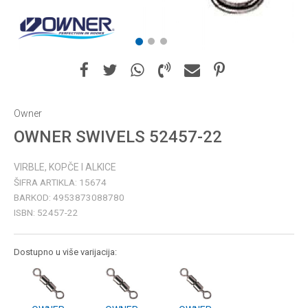
1
2
3
Owner
OWNER SWIVELS 52457-22
VIRBLE, KOPČE I ALKICE
ŠIFRA ARTIKLA:
15674
BARKOD:
4953873088780
ISBN:
52457-22
Dostupno u više varijacija: