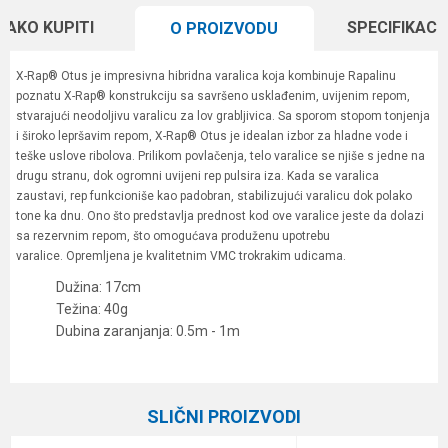
KAKO KUPITI
SPECIFIKACI
O PROIZVODU
X-Rap® Otus je impresivna hibridna varalica koja kombinuje Rapalinu
poznatu X-Rap® konstrukciju sa savršeno usklađenim, uvijenim repom,
stvarajući neodoljivu varalicu za lov grabljivica. Sa sporom stopom tonjenja
i široko lepršavim repom, X-Rap® Otus je idealan izbor za hladne vode i
teške uslove ribolova. Prilikom povlačenja, telo varalice se njiše s jedne na
drugu stranu, dok ogromni uvijeni rep pulsira iza. Kada se varalica
zaustavi, rep funkcioniše kao padobran, stabilizujući varalicu dok polako
tone ka dnu. Ono što predstavlja prednost kod ove varalice jeste da dolazi
sa rezervnim repom, što omogućava produženu upotrebu
varalice. Opremljena je kvalitetnim VMC trokrakim udicama.
Dužina: 17cm
Težina: 40g
Dubina zaranjanja: 0.5m - 1m
Karakteristika
Vrednost
Ime/Nadimak
Kategorija
Vobleri
SLIČNI PROIZVODI
Brend
Rapala
Email