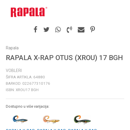
Rapala
RAPALA X-RAP OTUS (XROU) 17 BGH
VOBLERI
ŠIFRA ARTIKLA:
64880
BARKOD:
022677310176
ISBN:
XROU17 BGH
Dostupno u više varijacija: