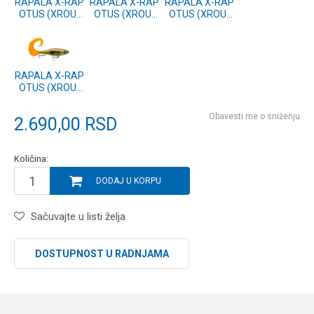
RAPALA X-RAP
RAPALA X-RAP
RAPALA X-RAP
OTUS (XROU)
OTUS (XROU)
OTUS (XROU)
17 BGH
17 PGG
17 PEL
RAPALA X-RAP
OTUS (XROU)
17 GMTU
Obavesti me o sniženju
2.690,00
RSD
Količina:
DODAJ U KORPU
Sačuvajte u listi želja
DOSTUPNOST U RADNJAMA