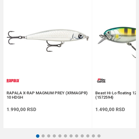
Poruka
Anti-spam zaštita - izračunajte koliko je 6 - 1 :
POŠALJI
RAPALA X-RAP MAGNUM PREY (XRMAGPR)
Beast Hi-Lo floating 12
10 HDGH
(1572594)
1.990,00
RSD
1.490,00
RSD
1
2
3
4
5
6
7
8
9
10
11
12