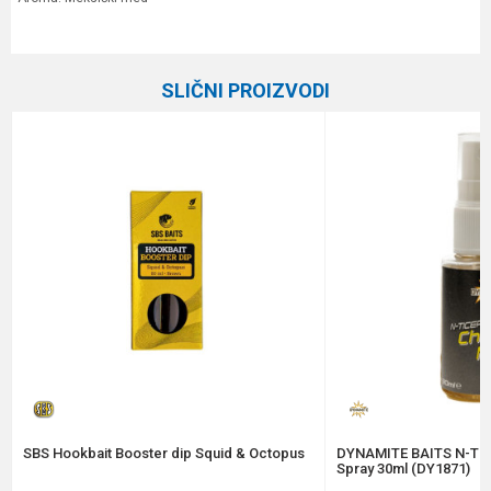
Karakteristika
Vrednost
Ime/Nadimak
Kategorija
Arome i aditivi
SLIČNI PROIZVODI
Brend
Meleg
Email
Poruka
Anti-spam zaštita - izračunajte koliko je 2 + 3 :
POŠALJI
SBS Hookbait Booster dip Squid & Octopus
DYNAMITE BAITS N-Tic
Spray 30ml (DY1871)