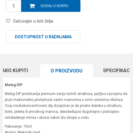
DODAJ U KORPU
Sačuvajte u listi želja
DOSTUPNOST U RADNJAMA
KAKO KUPITI
SPECIFIKACI
O PROIZVODU
Meleg DIP
Meleg DIP predstavlja premium seriju tečnih atraktora, pažljivo razvijenu da
pruži maksimalnu privlačnost vašim mamcima u svim uslovima ribolova.
Ovaj visokokoncentrovani dip dizajniran je da prodre duboko u strukturu
boile, peleta ili prirodnog mamca, obezbeđujući dugotrajno i postojano
oslobađanje mirisa i ukusa nakon što dospe u vodu.
Pakovanje: 75ml
Aroma: Meksički med