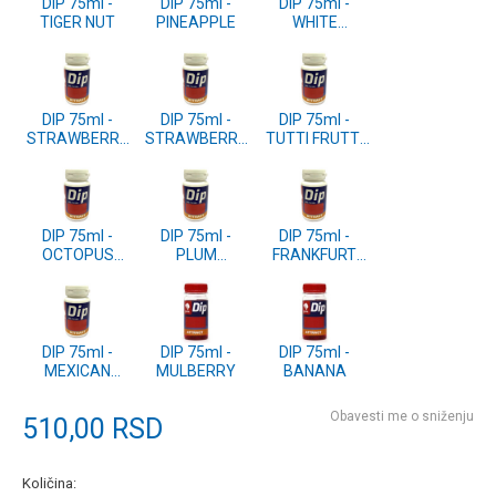
DIP 75ml -
DIP 75ml -
DIP 75ml -
TIGER NUT
PINEAPPLE
WHITE
CHOCOLATE
DIP 75ml -
DIP 75ml -
DIP 75ml -
STRAWBERRY
STRAWBERRY
TUTTI FRUTTI
JAM
LOTUS
SPECIAL
DIP 75ml -
DIP 75ml -
DIP 75ml -
OCTOPUS
PLUM
FRANKFURT
SQUID
SHELLFISH
SAUSAGE
DIP 75ml -
DIP 75ml -
DIP 75ml -
MEXICAN
MULBERRY
BANANA
HONEY
Obavesti me o sniženju
510,00
RSD
Količina: