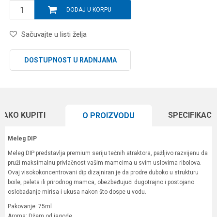
DODAJ U KORPU
Sačuvajte u listi želja
DOSTUPNOST U RADNJAMA
KAKO KUPITI
SPECIFIKACI
O PROIZVODU
Meleg DIP
Meleg DIP predstavlja premium seriju tečnih atraktora, pažljivo razvijenu da
pruži maksimalnu privlačnost vašim mamcima u svim uslovima ribolova.
Ovaj visokokoncentrovani dip dizajniran je da prodre duboko u strukturu
boile, peleta ili prirodnog mamca, obezbeđujući dugotrajno i postojano
oslobađanje mirisa i ukusa nakon što dospe u vodu.
Pakovanje: 75ml
Aroma: Džem od jagode