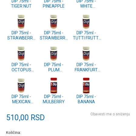
DIP 75ml -
DIP 75ml -
DIP 75ml -
TIGER NUT
PINEAPPLE
WHITE
CHOCOLATE
DIP 75ml -
DIP 75ml -
DIP 75ml -
STRAWBERRY
STRAWBERRY
TUTTI FRUTTI
JAM
LOTUS
SPECIAL
DIP 75ml -
DIP 75ml -
DIP 75ml -
OCTOPUS
PLUM
FRANKFURT
SQUID
SHELLFISH
SAUSAGE
DIP 75ml -
DIP 75ml -
DIP 75ml -
MEXICAN
MULBERRY
BANANA
HONEY
Obavesti me o sniženju
510,00
RSD
Količina: