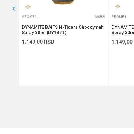
66751
AROME I ADITIVI
66809
AROME I ADITIVI
 &
DYNAMITE BAITS N-Ticers Choccymalt
DYNAMITE 
Spray 30ml (DY1871)
Spray 30m
1.149,00
RSD
1.149,00
DODAJ U KORPU