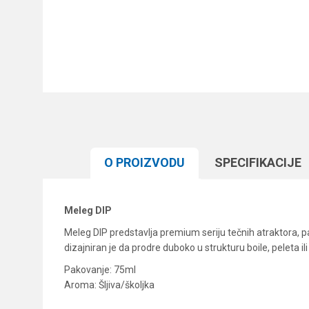
O PROIZVODU
SPECIFIKACIJЕ
Meleg DIP
Meleg DIP predstavlja premium seriju tečnih atraktora, 
dizajniran je da prodre duboko u strukturu boile, peleta
Pakovanje: 75ml
Aroma: Šljiva/školjka
Karakteristika