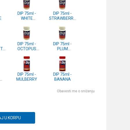
-
DIP 75ml -
DIP 75ml -
E
WHITE
STRAWBERRY
CHOCOLATE
JAM
-
DIP 75ml -
DIP 75ml -
TI
OCTOPUS
PLUM
SQUID
SHELLFISH
-
DIP 75ml -
DIP 75ml -
MULBERRY
BANANA
Obavesti me o sniženju
J U KORPU