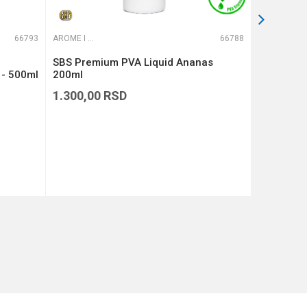
66793
AROME I ADITIVI
66788
AROME I ADITIVI
SBS Premium PVA Liquid Ananas
SBS Hookb
 - 500ml
200ml
1.300,00
RSD
529,00
R
DODAJ U KORPU