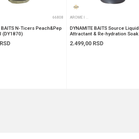
66808
AROME I ADITIVI
BAITS N-Ticers Peach&Pep
DYNAMITE BAITS Source Liquid
l (DY1870)
Attractant & Re-hydration Soak
(DY122)
RSD
2.499,00
RSD
DODAJ U KORPU
DODAJ U KORPU