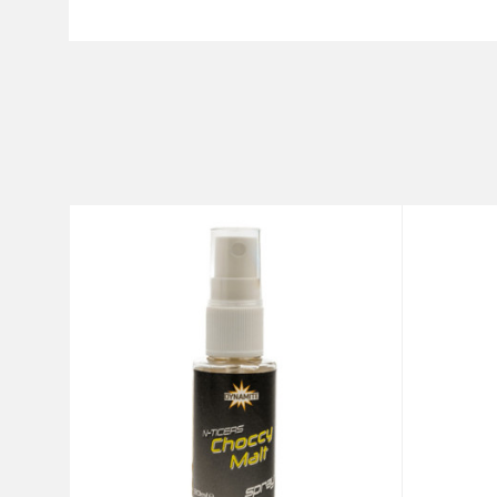
Ime/Nadimak
Kategorija
Brend
Poruka
Anti-spam zaštita - izračunaj
POŠALJI