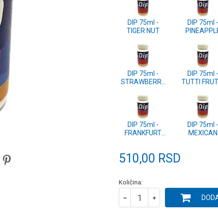
DIP 75ml -
DIP 75ml 
TIGER NUT
PINEAPPL
DIP 75ml -
DIP 75ml 
STRAWBERRY
TUTTI FRUT
LOTUS
SPECIAL
DIP 75ml -
DIP 75ml 
FRANKFURT
MEXICAN
SAUSAGE
HONEY
510,00
RSD
Količina:
DODA