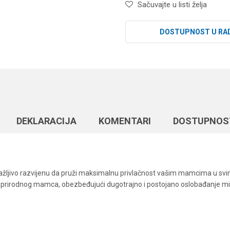
Sačuvajte u listi želja
DOSTUPNOST U RA
DEKLARACIJA
KOMENTARI
DOSTUPNOS
pažljivo razvijenu da pruži maksimalnu privlačnost vašim mamcima u svi
 ili prirodnog mamca, obezbeđujući dugotrajno i postojano oslobađanje m
Vrednost