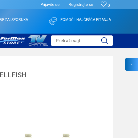
Prijavite se
Registrujte se
0
BRZA ISPORUKA
POMOĆ I NAJČEŠĆA PITANJA
Pretraži sajt
HELLFISH