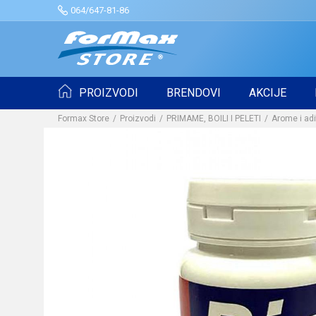
064/647-81-86
PROIZVODI
BRENDOVI
AKCIJE
Formax Store
Proizvodi
PRIMAME, BOILI I PELETI
Arome i adi