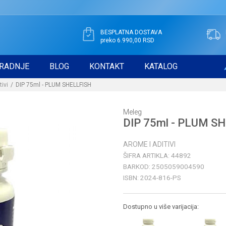
BESPLATNA DOSTAVA
preko 6.990,00 RSD
RADNJE
BLOG
KONTAKT
KATALOG
tivi
DIP 75ml - PLUM SHELLFISH
Meleg
DIP 75ml - PLUM S
AROME I ADITIVI
ŠIFRA ARTIKLA:
44892
BARKOD:
2505059004590
ISBN:
2024-816-PS
Dostupno u više varijacija: