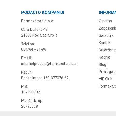
PODACI O KOMPANIJI
INFORM
Formaxstore d.o.o
O nama
Zaposlenj
Cara Dušana 47
21000 Novi Sad, Srbija
Saradnja
Kontakt
Telefon:
064/647-81-86
Najčešća p
Radnje
Email:
internetprodaja@formaxstore.com
Blog
Privilege 
Račun
Banka Intesa 160-377076-62
VIP Club
Formax Sto
PIB:
107393792
Matični broj:
20793058
PDV broj