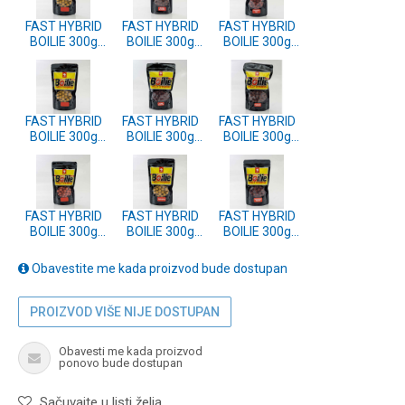
FAST HYBRID
FAST HYBRID
FAST HYBRID
BOILIE 300g
BOILIE 300g
BOILIE 300g
14mm - TIGER
14mm - ZEBRA
14mm -
NUT
MUSSEL
STRAWBERRY
FISH
FAST HYBRID
FAST HYBRID
FAST HYBRID
BOILIE 300g
BOILIE 300g
BOILIE 300g
14mm -
14mm - PLUM
14mm -
MULLBERRY
SHELLFISH
FRANKFURT
SAUSAGE
FAST HYBRID
FAST HYBRID
FAST HYBRID
BOILIE 300g
BOILIE 300g
BOILIE 300g
14mm -
14mm -
14mm -
STRAWBERRY
PINEAPPLE
OCTOPUS
Obavestite me kada proizvod bude dostupan
LOTUS
SQUID
PROIZVOD VIŠE NIJE DOSTUPAN
Obavesti me kada proizvod
ponovo bude dostupan
Sačuvajte u listi želja