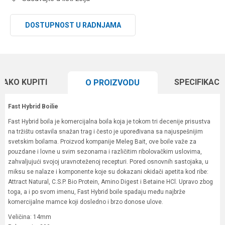
DOSTUPNOST U RADNJAMA
KAKO KUPITI
SPECIFIKACI
O PROIZVODU
Fast Hybrid Boilie
Fast Hybrid boila je komercijalna boila koja je tokom tri decenije prisustva
na tržištu ostavila snažan trag i često je upoređivana sa najuspešnijim
svetskim boilama. Proizvod kompanije Meleg Bait, ove boile važe za
pouzdane i lovne u svim sezonama i različitim ribolovačkim uslovima,
zahvaljujući svojoj uravnoteženoj recepturi. Pored osnovnih sastojaka, u
miksu se nalaze i komponente koje su dokazani okidači apetita kod ribe:
Attract Natural, C.S.P. Bio Protein, Amino Digest i Betaine HCl. Upravo zbog
toga, a i po svom imenu, Fast Hybrid boile spadaju među najbrže
komercijalne mamce koji dosledno i brzo donose ulove.
Veličina: 14mm