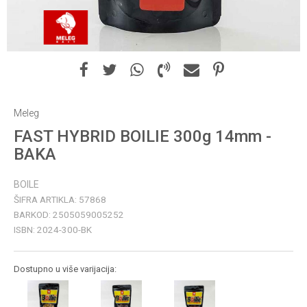
Meleg
FAST HYBRID BOILIE 300g 14mm -
BAKA
BOILE
ŠIFRA ARTIKLA:
57868
BARKOD:
2505059005252
ISBN:
2024-300-BK
Dostupno u više varijacija: