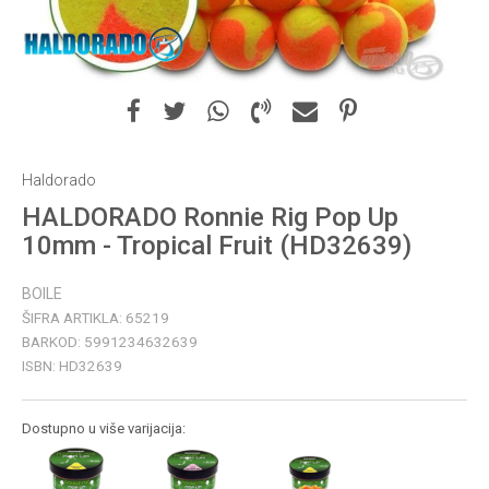
Haldorado
HALDORADO Ronnie Rig Pop Up
10mm - Tropical Fruit (HD32639)
BOILE
ŠIFRA ARTIKLA:
65219
BARKOD:
5991234632639
ISBN:
HD32639
Dostupno u više varijacija: