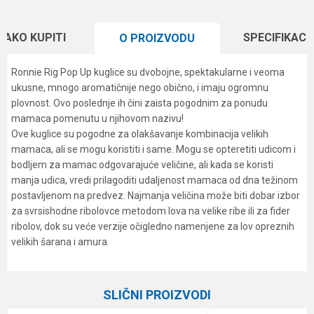
KAKO KUPITI
SPECIFIKACI
O PROIZVODU
Ronnie Rig Pop Up kuglice su dvobojne, spektakularne i veoma
ukusne, mnogo aromatičnije nego obično, i imaju ogromnu
plovnost. Ovo poslednje ih čini zaista pogodnim za ponudu
mamaca pomenutu u njihovom nazivu!
Ove kuglice su pogodne za olakšavanje kombinacija velikih
mamaca, ali se mogu koristiti i same. Mogu se opteretiti udicom i
bodljem za mamac odgovarajuće veličine, ali kada se koristi
manja udica, vredi prilagoditi udaljenost mamaca od dna težinom
postavljenom na predvez. Najmanja veličina može biti dobar izbor
za svrsishodne ribolovce metodom lova na velike ribe ili za fider
ribolov, dok su veće verzije očigledno namenjene za lov opreznih
velikih šarana i amura.
Karakteristika
Vrednost
Ime/Nadimak
Kategorija
Boile
SLIČNI PROIZVODI
Brend
Haldorado