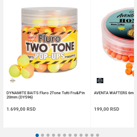
Email
Poruka
Anti-spam zaštita - izračunajte koliko je 6 - 1 :
POŠALJI
DYNAMITE BAITS Fluro 2Tone Tutti Fru&Pin
AVENTA WAFTERS 6mm
20mm (DY596)
1.699,00
RSD
199,00
RSD
1
2
3
4
5
6
7
8
9
10
11
12