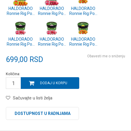
HALDORADO
HALDORADO
HALDORADO
Ronnie Rig Pop
Ronnie Rig Pop
Ronnie Rig Pop
Up 10mm -
Up 10mm - Sea
Up 12mm -
Tropical Fruit
Monster
Tropical Fruit
(HD32639)
(HD32660)
30g
HALDORADO
HALDORADO
HALDORADO
Ronnie Rig Pop
Ronnie Rig Pop
Ronnie Rig Pop
Up 12mm - Sea
Up 14mm - Sea
Up 14mm -
Monster 30g
Monster 30g
Tropical Fruit
Obavesti me o sniženju
699,00
RSD
30g
Količina:
DODAJ U KORPU
Sačuvajte u listi želja
DOSTUPNOST U RADNJAMA