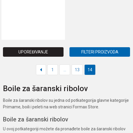
DODAJ U KORPU
UPOREĐIVANJE
FILTERI PROIZVODA
1
...
13
14
Boile za šaranski ribolov
Boile za šaranski ribolov su jedna od potkategorija glavne kategorije
Primame, boili i peleti na web stranici Formax Store.
Boile za šaranski ribolov
U ovoj potkategoriji možete da pronađete boile za šaranski ribolov