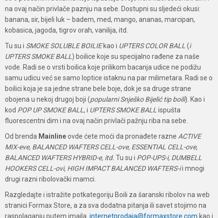
na ovaj način privlače paznju na sebe. Dostupni su sljedeći okusi:
banana, sir, bijeli luk – badem, med, mango, ananas, marcipan,
kobasica, jagoda, tigrov orah, vanilija, itd.
Tu su i
SMOKE SOLUBLE BOILIE
kao i
UPTERS COLOR BALL
(
i
UPTERS SMOKE BALL
) boilice koje su specijalno rađene za naše
vode. Radi se o vrsti boilica koje prilikom bacanja udice ne podižu
samu udicu već se samo loptice istaknu na par milimetara. Radi se o
boilici koja je sa jedne strane bele boje, dok je sa druge strane
obojena u nekoj drugoj boji (
popularni Snješko Bijelić tip boili
). Kao i
kod
POP UP SMOKE BALL
, i
UPTERS SMOKE BALL
ispušta
fluorescentni dim i na ovaj način privlači pažnju riba na sebe.
Od brenda
Mainline
ovde ćete moći da pronađete razne
ACTIVE
MIX-eve, BALANCED WAFTERS CELL-ove, ESSENTIAL CELL-ove,
BALANCED WAFTERS HYBRID-e, itd.
Tu su i
POP-UPS-i, DUMBELL
HOOKERS CELL-ovi, HIGH IMPACT BALANCED WAFTERS-i
i mnogi
drugi razni ribolovački mamci.
Razgledajte i istražite potkategoriju Boili za šaranski ribolov na web
stranici Formax Store, a za sva dodatna pitanja ili savet stojimo na
raspolaganju putem imajla
internetprodaja@formaxstore.com
kao i