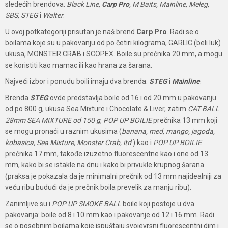
sledećih brendova:
Black Line,
Carp Pro
, M Baits, Mainline, Meleg,
SBS, STEG
i
Walter
.
U ovoj potkategoriji prisutan je naš brend
Carp Pro
. Radi se o
boilama koje su u pakovanju od po četiri kilograma, GARLIC (beli luk)
ukusa, MONSTER CRAB i SCOPEX. Boile su prečnika 20 mm, a mogu
se koristiti kao mamac ili kao hrana za šarana.
Najveći izbor i ponudu boili imaju dva brenda:
STEG
i
Mainline
.
Brenda
STEG
ovde predstavlja boile od 16 i od 20 mm u pakovanju
od po 800 g, ukusa Sea Mixture i Chocolate & Liver, zatim
CAT BALL
28mm SEA MIXTURE od 150 g
,
POP UP BOILIE
prečnika 13 mm koji
se mogu pronaći u raznim ukusima (
banana, med, mango, jagoda,
kobasica, Sea Mixture, Monster Crab, itd
.) kao i
POP UP BOILIE
prečnika 17 mm, takođe izuzetno fluorescentne kao i one od 13
mm, kako bi se istakle na dnu i kako bi privukle krupnog šarana
(praksa je pokazala da je minimalni prečnik od 13 mm najidealniji za
veću ribu budući da je prečnik boila prevelik za manju ribu).
Zanimljive su i
POP UP SMOKE BALL
boile koji postoje u dva
pakovanja: boile od 8 i 10 mm kao i pakovanje od 12 i 16 mm. Radi
se o posebnim boilama koje ispuštaju svojevrsni fluorescentni dim i