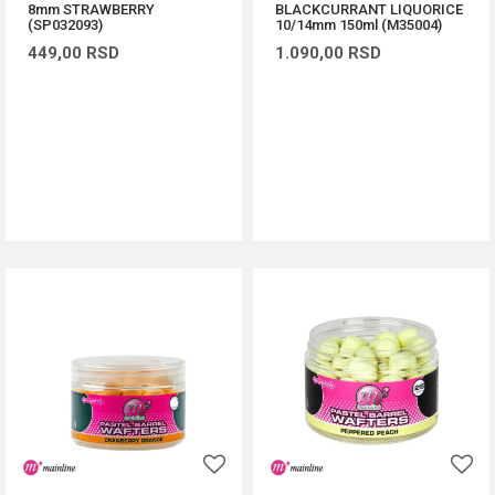
8mm STRAWBERRY
BLACKCURRANT LIQUORICE
(SP032093)
10/14mm 150ml (M35004)
449,00
RSD
1.090,00
RSD
DODAJ U KORPU
DODAJ U KORPU