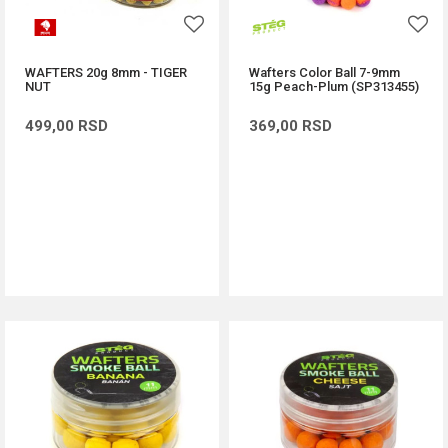
WAFTERS 20g 8mm - TIGER
Wafters Color Ball 7-9mm
NUT
15g Peach-Plum (SP313455)
499,00
RSD
369,00
RSD
DODAJ U KORPU
DODAJ U KORPU