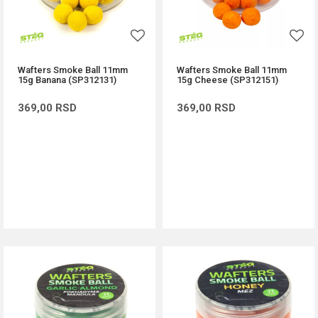
Wafters Smoke Ball 11mm
Wafters Smoke Ball 11mm
15g Banana (SP312131)
15g Cheese (SP312151)
369,00
RSD
369,00
RSD
DODAJ U KORPU
DODAJ U KORPU