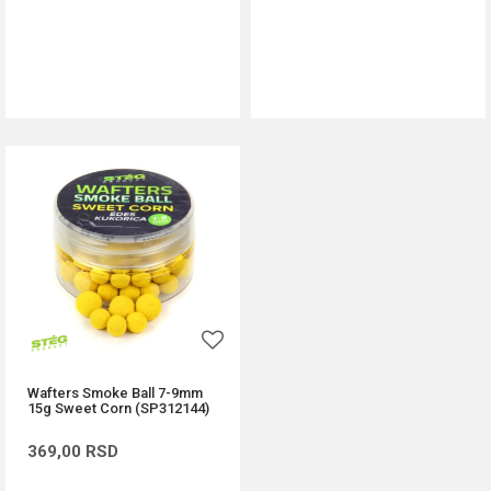
DODAJ U KORPU
DODAJ U KORPU
Wafters Smoke Ball 7-9mm
15g Sweet Corn (SP312144)
369,00
RSD