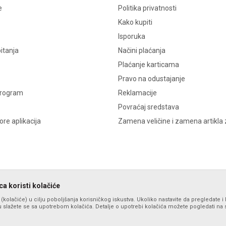
e
Politika privatnosti
Kako kupiti
Isporuka
itanja
Načini plaćanja
Plaćanje karticama
Pravo na odustajanje
program
Reklamacije
Povraćaj sredstava
re aplikacija
Zamena veličine i zamena artikla 
a koristi kolačiće
s (kolačiće) u cilju poboljšanja korisničkog iskustva. Ukoliko nastavite da pregledate i 
 slažete se sa upotrebom kolačića. Detalje o upotrebi kolačića možete pogledati na st