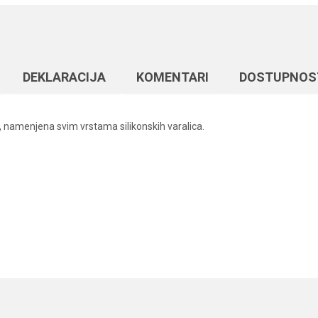
DEKLARACIJA
KOMENTARI
DOSTUPNOS
, namenjena svim vrstama silikonskih varalica.
Vrednost
Email
Džig glave
Plovak