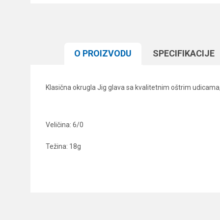
O PROIZVODU
SPECIFIKACIJЕ
Klasična okrugla Jig glava sa kvalitetnim oštrim udicama
Veličina: 6/0
Težina: 18g
Karakteristika
Ime/Nadimak
Kategorija
Brend