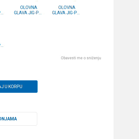
OLOVNA
OLOVNA
PU-
GLAVA JIG-PU-
GLAVA JIG-PU-
6/0-35g
6/0-30g
PU-
Obavesti me o sniženju
J U KORPU
DNJAMA