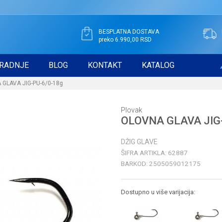
BESPLATNA DOSTAVA
preko 6.990,00 RSD
RADNJE
BLOG
KONTAKT
KATALOG
GLAVA JIG-PU-6/0-18g
Plovak
OLOVNA GLAVA JIG
DŽIG GLAVE
ŠIFRA ARTIKLA:
62887
BARKOD:
2505059012175
Dostupno u više varijacija: