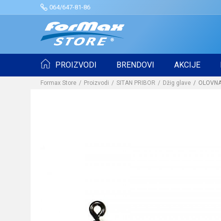
064/647-81-86
PROIZVODI
BRENDOVI
AKCIJE
Formax Store
Proizvodi
SITAN PRIBOR
Džig glave
OLOVNA 