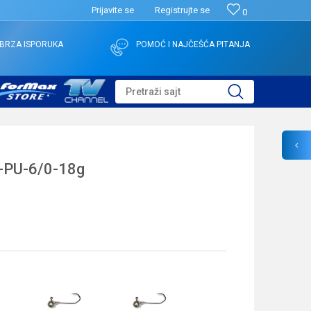
Prijavite se
Registrujte se
0
BRZA ISPORUKA
POMOĆ I NAJČEŠĆA PITANJA
Pretraži sajt
-PU-6/0-18g