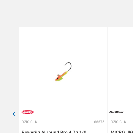
Poruka
Anti-spam zaštita - izračunaj
POŠALJI
65522
DŽIG GLAVE
66675
DŽIG GLAVE
-2g -
Powerjig Allround Pro 4.7g 1/0
MICRO JIG