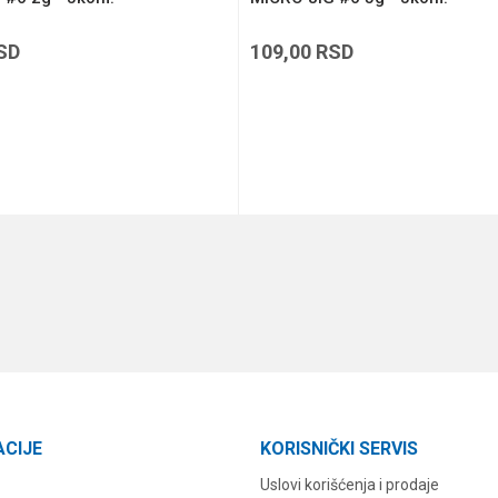
SD
109,00
RSD
DODAJ U KORPU
DODAJ U KORPU
ACIJE
KORISNIČKI SERVIS
Uslovi korišćenja i prodaje