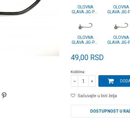
OLOVNA
OLOVNA
GLAVA JIG-PU-
GLAVA JIG-
6/0-18g
6/0-45g
OLOVNA
OLOVNA
GLAVA JIG-PU-
GLAVA JIG-
6/0-25g
6/0-20g
49,00
RSD
Količina:
DODA
Sačuvajte u listi želja
DOSTUPNOST U RA