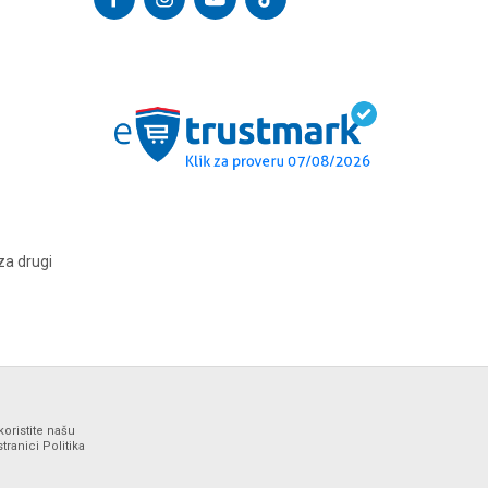
za drugi
koristite našu
ranici Politika