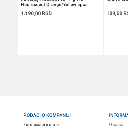
Fluorescent Orange/Yellow 5pcs
(1132296)
1.190,00
RSD
109,00
R
DODAJ U KORPU
PODACI O KOMPANIJI
INFORM
Formaxstore d.o.o
O nama