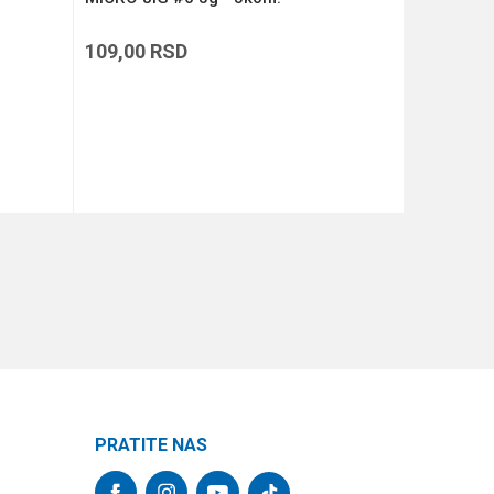
109,00
RSD
109,00
R
DODAJ U KORPU
PRATITE NAS