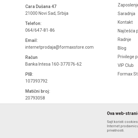
Zaposlenj
Cara Dušana 47
21000 Novi Sad, Srbija
Saradnja
Kontakt
Telefon:
064/647-81-86
Najčešća p
Radnje
Email:
internetprodaja@formaxstore.com
Blog
Privilege 
Račun
Banka Intesa 160-377076-62
VIP Club
Formax Sto
PIB:
107393792
Matični broj:
20793058
PDV broj
Ova web-stranic
694500884
Sajt koristi cookie
Internet prodavnicu
privatnosti.