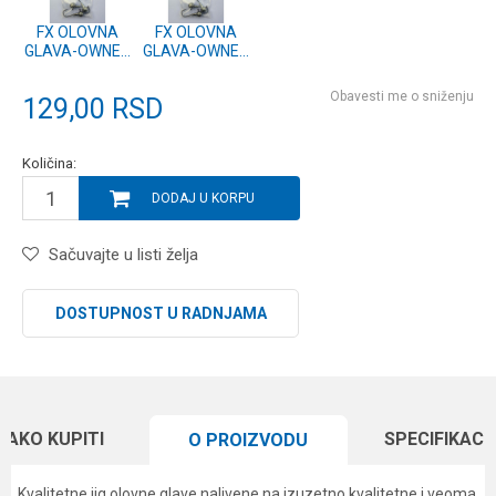
FX OLOVNA
FX OLOVNA
GLAVA-OWNER
GLAVA-OWNER
JIG-8-2g - 3
JIG-8-1g - 3
kom.
kom.
Obavesti me o sniženju
129,00
RSD
Količina:
DODAJ U KORPU
Sačuvajte u listi želja
DOSTUPNOST U RADNJAMA
KAKO KUPITI
SPECIFIKACI
O PROIZVODU
Kvalitetne jig olovne glave nalivene na izuzetno kvalitetne i veoma