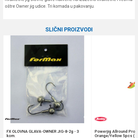
oštre Owner jig udice. Tri komada u pakovanju.
Karakteristika
Vrednost
Ime/Nadimak
Kategorija
Džig glave
SLIČNI PROIZVODI
Brend
Formax
Email
Poruka
Anti-spam zaštita - izračunajte koliko je 2 + 3 :
POŠALJI
FX OLOVNA GLAVA-OWNER JIG-8-2g - 3
Powerjig Allround Pro 
kom.
Orange/Yellow 5pcs (1