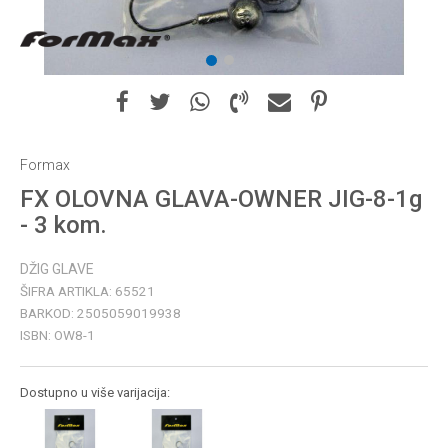
1
2
Formax
FX OLOVNA GLAVA-OWNER JIG-8-1g
- 3 kom.
DŽIG GLAVE
ŠIFRA ARTIKLA:
65521
BARKOD:
2505059019938
ISBN:
OW8-1
Dostupno u više varijacija: