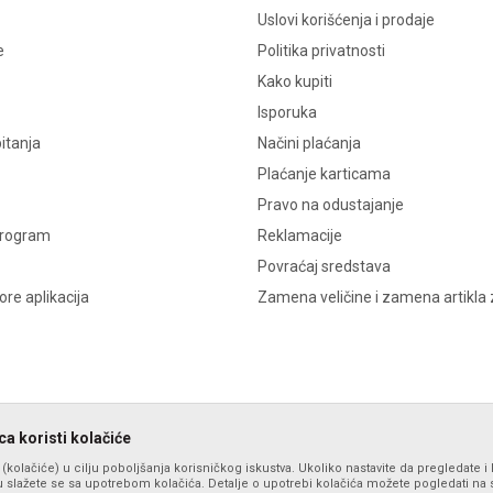
Uslovi korišćenja i prodaje
e
Politika privatnosti
Kako kupiti
Isporuka
itanja
Načini plaćanja
Plaćanje karticama
Pravo na odustajanje
program
Reklamacije
Povraćaj sredstava
re aplikacija
Zamena veličine i zamena artikla 
a koristi kolačiće
s (kolačiće) u cilju poboljšanja korisničkog iskustva. Ukoliko nastavite da pregledate i 
 slažete se sa upotrebom kolačića. Detalje o upotrebi kolačića možete pogledati na st