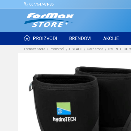
064/647-81-86
PROIZVODI
BRENDOVI
AKCIJE
Formax Store
Proizvodi
OSTALO
Garderoba
HYDROTECH WE