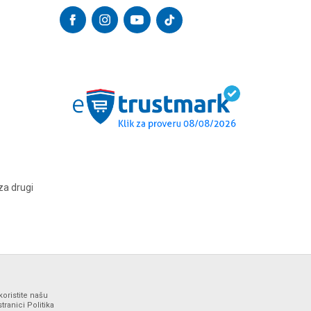
za drugi
koristite našu
ranici Politika