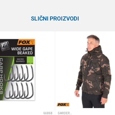
Preston
SLIČNI PROIZVODI
te koliko je 4 + 1 :
66868
GARDEROBA