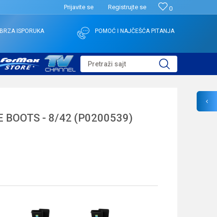
Prijavite se
Registrujte se
0
BRZA ISPORUKA
POMOĆ I NAJČEŠĆA PITANJA
Pretraži sajt
BOOTS - 8/42 (P0200539)