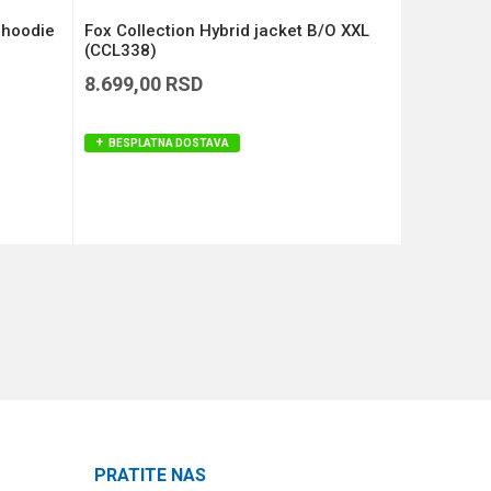
 hoodie
Fox Collection Hybrid jacket B/O XXL
DRIFISH 
(CCL338)
8.699,00
RSD
7.799,00
BESPLATNA DOSTAVA
BESPLAT
DODAJ U KORPU
PRATITE NAS