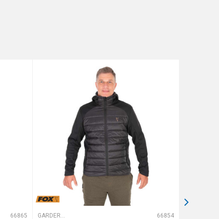
66865
GARDEROBA
66854
GARDEROBA