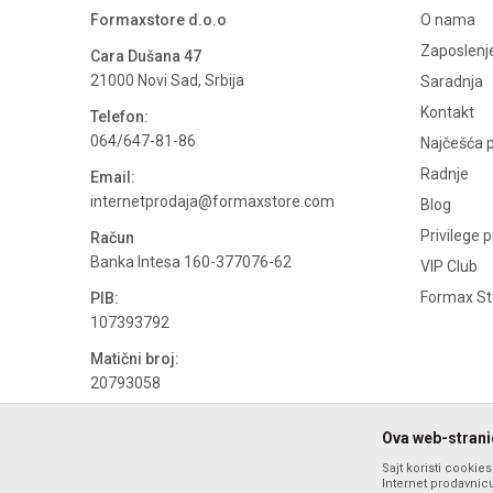
Formaxstore d.o.o
O nama
Zaposlenj
Cara Dušana 47
21000 Novi Sad, Srbija
Saradnja
Kontakt
Telefon:
064/647-81-86
Najčešća p
Radnje
Email:
internetprodaja@formaxstore.com
Blog
Privilege 
Račun
Banka Intesa 160-377076-62
VIP Club
Formax Sto
PIB:
107393792
Matični broj:
20793058
PDV broj
Ova web-stranic
694500884
Sajt koristi cookie
Internet prodavnicu