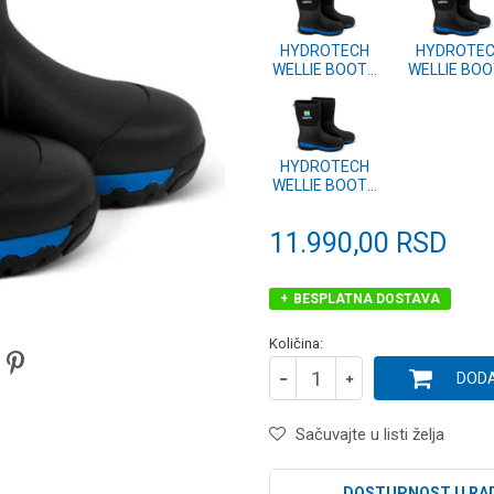
HYDROTECH
HYDROTE
WELLIE BOOTS
WELLIE BO
- 12/46
- 11/45
(P0200543)
(P0200542
HYDROTECH
WELLIE BOOTS
- 8/42
(P0200539)
11.990,00
RSD
BESPLATNA DOSTAVA
Količina:
DODA
Sačuvajte u listi želja
DOSTUPNOST U RA