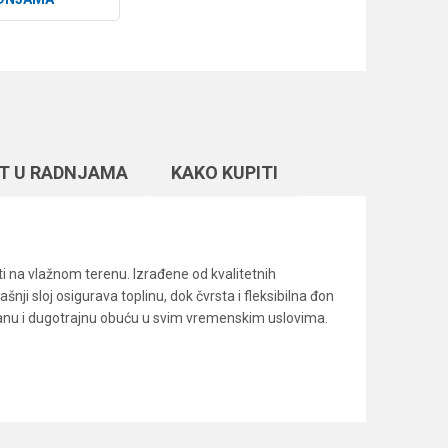
T U RADNJAMA
KAKO KUPITI
i na vlažnom terenu. Izrađene od kvalitetnih
nji sloj osigurava toplinu, dok čvrsta i fleksibilna đon
danu i dugotrajnu obuću u svim vremenskim uslovima.