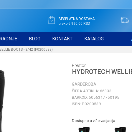
BESPLATNA DOSTAVA
preko 6.990,00 RSD
RADNJE
BLOG
KONTAKT
KATALOG
LLIE BOOTS - 8/42 (P0200539)
Preston
HYDROTECH WELLIE 
GARDEROBA
ŠIFRA ARTIKLA:
66333
BARKOD:
5056317750195
ISBN:
P0200539
Dostupno u više varijacija: