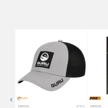
Brend
Poruka
Anti-spam zaštita - izračunaj
POŠALJI
66459
GARDEROBA
67312
GARDEROBA