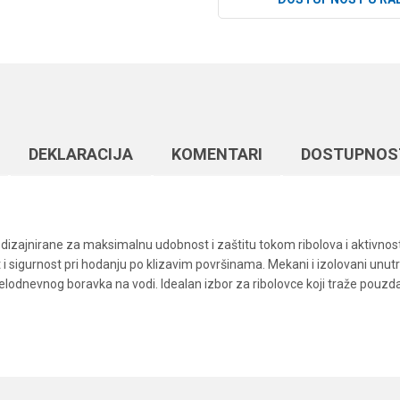
DEKLARACIJA
KOMENTARI
DOSTUPNOS
 dizajnirane za maksimalnu udobnost i zaštitu tokom ribolova i aktivnost
i sigurnost pri hodanju po klizavim površinama. Mekani i izolovani unutraš
lodnevnog boravka na vodi. Idealan izbor za ribolovce koji traže pouz
Vrednost
Email
Garderoba