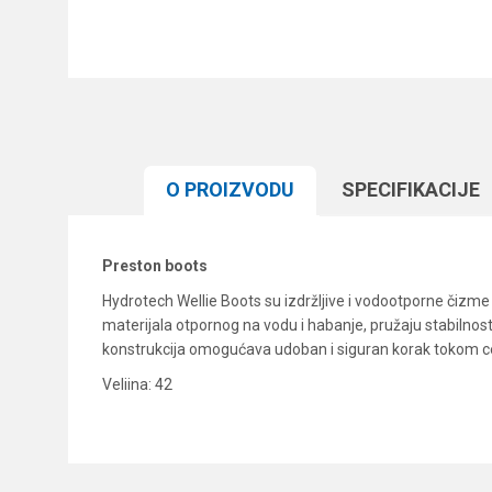
O PROIZVODU
SPECIFIKACIJЕ
Preston boots
Hydrotech Wellie Boots su izdržljive i vodootporne čizme
materijala otpornog na vodu i habanje, pružaju stabilnost 
konstrukcija omogućava udoban i siguran korak tokom ce
Veliina: 42
Karakteristika
Ime/Nadimak
Kategorija