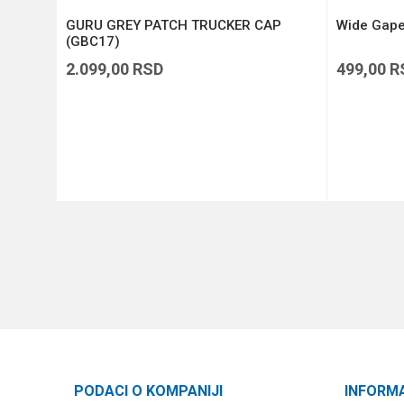
ARK
GURU GREY PATCH TRUCKER CAP
Wide Gape
(GBC17)
2.099,00
RSD
499,00
R
DODAJ U KORPU
PODACI O KOMPANIJI
INFORM