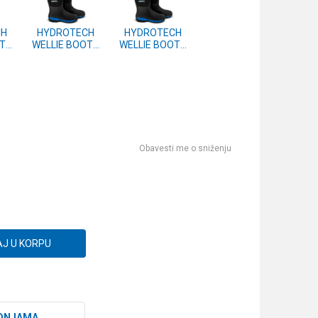
CH
HYDROTECH
HYDROTECH
OTS
WELLIE BOOTS
WELLIE BOOTS
- 10/44
- 9/43
)
(P0200541)
(P0200540)
Obavesti me o sniženju
J U KORPU
DNJAMA