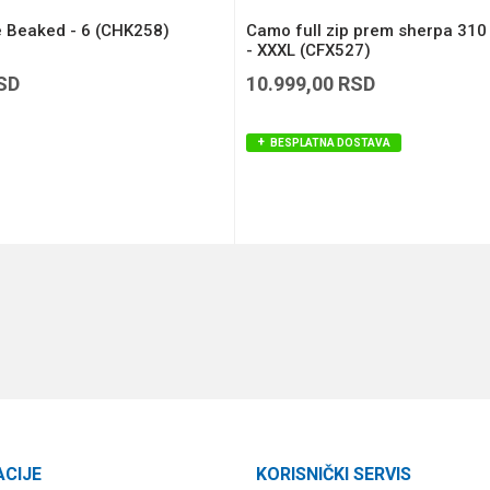
 Beaked - 6 (CHK258)
Camo full zip prem sherpa 310
- XXXL (CFX527)
SD
10.999,00
RSD
BESPLATNA DOSTAVA
DODAJ U KORPU
DODAJ U KORPU
ACIJE
KORISNIČKI SERVIS