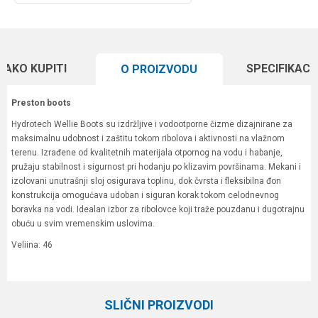
KAKO KUPITI
SPECIFIKACI
O PROIZVODU
Preston boots
Hydrotech Wellie Boots su izdržljive i vodootporne čizme dizajnirane za
maksimalnu udobnost i zaštitu tokom ribolova i aktivnosti na vlažnom
terenu. Izrađene od kvalitetnih materijala otpornog na vodu i habanje,
pružaju stabilnost i sigurnost pri hodanju po klizavim površinama. Mekani i
izolovani unutrašnji sloj osigurava toplinu, dok čvrsta i fleksibilna đon
konstrukcija omogućava udoban i siguran korak tokom celodnevnog
boravka na vodi. Idealan izbor za ribolovce koji traže pouzdanu i dugotrajnu
obuću u svim vremenskim uslovima.
Veliina: 46
Karakteristika
Vrednost
Ime/Nadimak
Kategorija
Garderoba
SLIČNI PROIZVODI
Brend
Preston