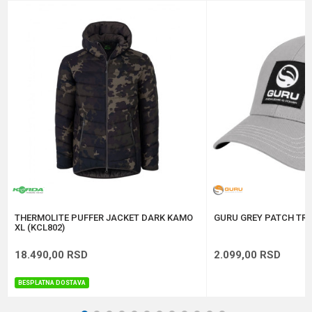
Email
Poruka
Anti-spam zaštita - izračunajte koliko je 2 + 3 :
POŠALJI
THERMOLITE PUFFER JACKET DARK KAMO
GURU GREY PATCH TRU
XL (KCL802)
18.490,00
RSD
2.099,00
RSD
BESPLATNA DOSTAVA