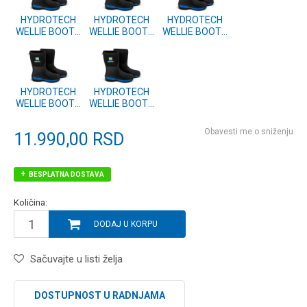
HYDROTECH
HYDROTECH
HYDROTECH
WELLIE BOOTS
WELLIE BOOTS
WELLIE BOOTS
- 12/46
- 11/45
- 10/44
(P0200543)
(P0200542)
(P0200541)
HYDROTECH
HYDROTECH
WELLIE BOOTS
WELLIE BOOTS
- 9/43
- 8/42
(P0200540)
(P0200539)
Obavesti me o sniženju
11.990,00
RSD
BESPLATNA DOSTAVA
Količina:
DODAJ U KORPU
Sačuvajte u listi želja
DOSTUPNOST U RADNJAMA