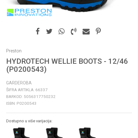
Preston
HYDROTECH WELLIE BOOTS - 12/46
(P0200543)
GARDEROBA
ŠIFRA ARTIKLA:
66337
BARKOD:
5056317750232
ISBN:
P0200543
Dostupno u više varijacija: