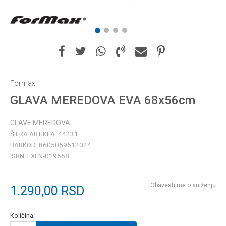
1
2
3
4
Formax
GLAVA MEREDOVA EVA 68x56cm
GLAVE MEREDOVA
ŠIFRA ARTIKLA:
44231
BARKOD:
8605059612024
ISBN:
FXLN-019568
Obavesti me o sniženju
1.290,00
RSD
Količina: