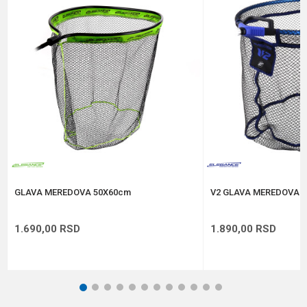
Poruka
Anti-spam zaštita - izračunajte koliko je 4 + 1 :
POŠALJI
GLAVA MEREDOVA 50X60cm
V2 GLAVA MEREDOVA 
1.690,00
RSD
1.890,00
RSD
1
2
3
4
5
6
7
8
9
10
11
12