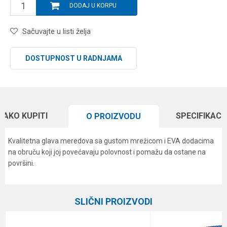
DODAJ U KORPU
Sačuvajte u listi želja
DOSTUPNOST U RADNJAMA
KAKO KUPITI
SPECIFIKACI
O PROIZVODU
Kvalitetna glava meredova sa gustom mrežicom i EVA dodacima
na obruču koji joj povećavaju polovnost i pomažu da ostane na
površini.
Karakteristika
Vrednost
Ime/Nadimak
Kategorija
Glave meredova
SLIČNI PROIZVODI
Brend
Formax
Email