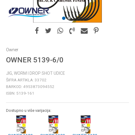
1
2
Owner
OWNER 5139-6/0
JIG, WORM I DROP SHOT UDICE
ŠIFRA ARTIKLA:
33702
BARKOD:
4953873094552
ISBN:
5139-161
Dostupno u više varijacija: