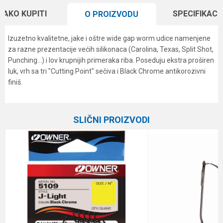
KAKO KUPITI
SPECIFIKACI
O PROIZVODU
Izuzetno kvalitetne, jake i oštre wide gap worm udice namenjene
za razne prezentacije većih silikonaca (Carolina, Texas, Split Shot,
Punching...) i lov krupnijih primeraka riba. Poseduju ekstra proširen
luk, vrh sa tri "Cutting Point" sečiva i Black Chrome antikorozivni
finiš.
Karakteristika
Vrednost
Ime/Nadimak
Kategorija
Jig, worm i drop shot udice
SLIČNI PROIZVODI
Boja
crni hrom
Email
Brend
Owner
Pakovanje
4
Poruka
Veličina
6/0