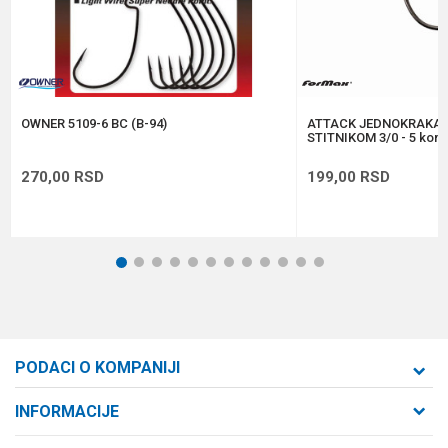
Anti-spam zaštita - izračunajte koliko je 4 + 1 :
POŠALJI
OWNER 5109-6 BC (B-94)
ATTACK JEDNOKRAKA 
STITNIKOM 3/0 - 5 kom
270,00
RSD
199,00
RSD
1
2
3
4
5
6
7
8
9
10
11
12
PODACI O KOMPANIJI
Formaxstore d.o.o
INFORMACIJE