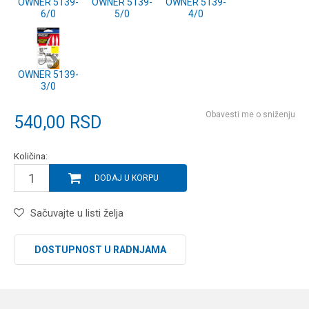
OWNER 5139-
OWNER 5139-
OWNER 5139-
6/0
5/0
4/0
OWNER 5139-
3/0
Obavesti me o sniženju
540,00
RSD
Količina:
DODAJ U KORPU
Sačuvajte u listi želja
DOSTUPNOST U RADNJAMA