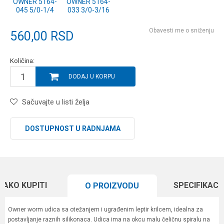
OWNER 5164-
OWNER 5164-
045 5/0-1/4
033 3/0-3/16
Obavesti me o sniženju
560,00
RSD
Količina:
DODAJ U KORPU
Sačuvajte u listi želja
DOSTUPNOST U RADNJAMA
KAKO KUPITI
SPECIFIKACI
O PROIZVODU
Owner worm udica sa otežanjem i ugrađenim leptir krilcem, idealna za
postavljanje raznih silikonaca. Udica ima na okcu malu čeličnu spiralu na