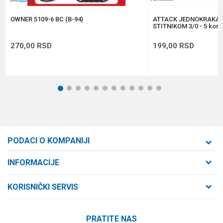
POŠALJI
OWNER 5109-6 BC (B-94)
ATTACK JEDNOKRAKA 
STITNIKOM 3/0 - 5 kom
270,00
RSD
199,00
RSD
1
2
3
4
5
6
7
8
9
10
11
12
PODACI O KOMPANIJI
Formaxstore d.o.o
INFORMACIJE
O nama
Cara Dušana 47
KORISNIČKI SERVIS
21000 Novi Sad, Srbija
Zaposlenje
Uslovi korišćenja i prodaje
Saradnja
Telefon:
PRATITE NAS
Politika privatnosti
064/647-81-86