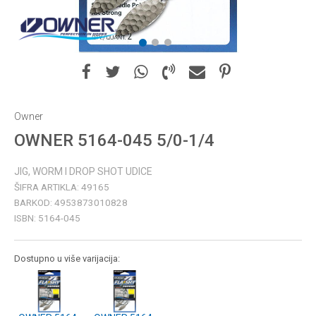
1
2
3
Owner
OWNER 5164-045 5/0-1/4
JIG, WORM I DROP SHOT UDICE
ŠIFRA ARTIKLA:
49165
BARKOD:
4953873010828
ISBN:
5164-045
Dostupno u više varijacija: