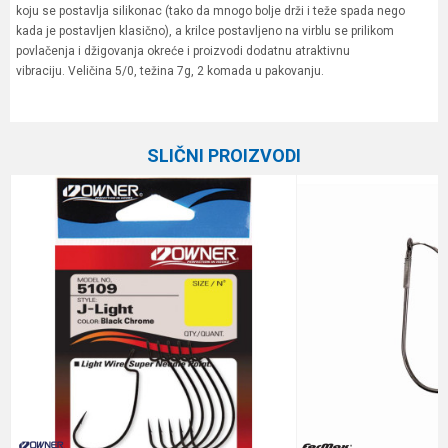
koju se postavlja silikonac (tako da mnogo bolje drži i teže spada nego
kada je postavljen klasično), a krilce postavljeno na virblu se prilikom
povlačenja i džigovanja okreće i proizvodi dodatnu atraktivnu
vibraciju. Veličina 5/0, težina 7g, 2 komada u pakovanju.
Karakteristika
Vrednost
Ime/Nadimak
Kategorija
Jig, worm i drop shot udice
SLIČNI PROIZVODI
Boja
crni hrom
Email
Brend
Owner
Količina
2 kom.
Poruka
Pakovanje
2
Veličina
5/0
Anti-spam zaštita - izračunajte koliko je 9 - 4 :