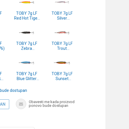
F
TOBY 7g LF
TOBY 7g LF
Red Hot Tiger
Silver
)
(1550174)
(1550167)
F
TOBY 7g LF
TOBY 7g LF
76)
Zebra
Trout
(1550171)
(1550170)
F
TOBY 7g LF
TOBY 7g LF
k
Blue Glitter
Sunset
(1546282)
(1546280)
)
 bude dostupan
Obavesti me kada proizvod
PAN
ponovo bude dostupan