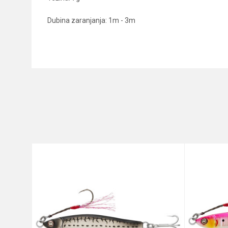
Dubina zaranjanja: 1m - 3m
Karakteristika
Ime/Nadimak
Kategorija
Brend
Poruka
Dužina
Težina
Anti-spam zaštita - izračunajt
POŠALJI