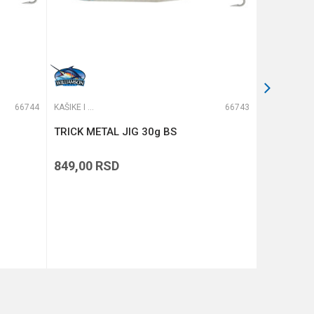
66744
KAŠIKE I PILKERI
66743
KAŠIKE I PILKERI
TRICK METAL JIG 30g BS
TRICK ME
849,00
RSD
799,00
R
DODAJ U KORPU