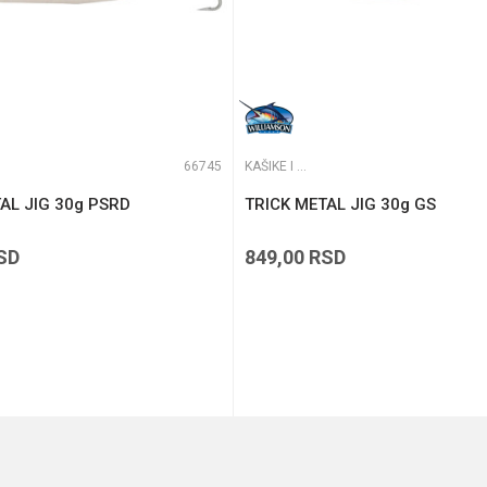
66745
KAŠIKE I PILKERI
AL JIG 30g PSRD
TRICK METAL JIG 30g GS
SD
849,00
RSD
DODAJ U KORPU
DODAJ U KORPU