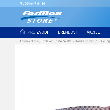
064/647-81-86
PROIZVODI
BRENDOVI
AKCIJE
Formax Store
Proizvodi
VARALICE
Kašike i pilkeri
TOBY 7g