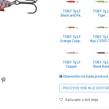
TOBY 7g LF
TOBY 7g L
Black and Red
Tiger
(1639999)
(1639996
TOBY 7g LF
TOBY 7g L
Orange Copper
Ayu (15501
Holo (1550177)
TOBY 7g LF
TOBY 7g L
Copper
Black Bac
(1550168)
Minnow
(1546284
Obavestite me kada proizvod
PROIZVOD VIŠE NIJE DOSTU
Sačuvajte u listi želja