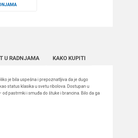
DNJAMA
T U RADNJAMA
KAKO KUPITI
liko je bila uspešna i prepoznatljiva da je dugo
ekao status klasika u svetu ribolova. Dostupan u
– od pastrmki i smuđa do štuke i brancina. Bilo da ga