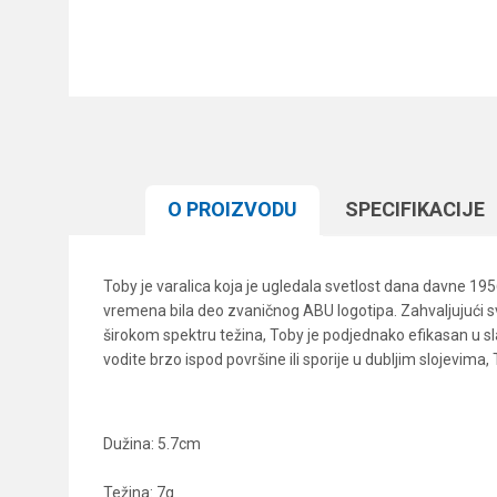
O PROIZVODU
SPECIFIKACIJЕ
Toby je varalica koja je ugledala svetlost dana davne 1956
vremena bila deo zvaničnog ABU logotipa. Zahvaljujući svo
širokom spektru težina, Toby je podjednako efikasan u sla
vodite brzo ispod površine ili sporije u dubljim slojevima,
Dužina: 5.7cm
Težina: 7g