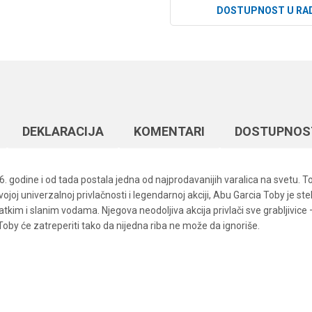
DOSTUPNOST U RA
DEKLARACIJA
KOMENTARI
DOSTUPNOS
. godine i od tada postala jedna od najprodavanijih varalica na svetu. To
joj univerzalnoj privlačnosti i legendarnoj akciji, Abu Garcia Toby je st
tkim i slanim vodama. Njegova neodoljiva akcija privlači sve grabljivice 
 Toby će zatreperiti tako da nijedna riba ne može da ignoriše.