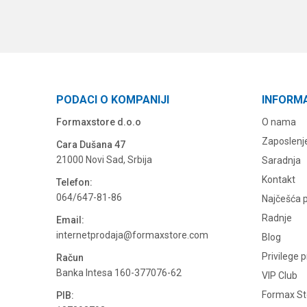
PODACI O KOMPANIJI
INFORM
Formaxstore d.o.o
O nama
Zaposlenj
Cara Dušana 47
21000 Novi Sad, Srbija
Saradnja
Kontakt
Telefon:
064/647-81-86
Najčešća p
Radnje
Email:
internetprodaja@formaxstore.com
Blog
Privilege 
Račun
Banka Intesa 160-377076-62
VIP Club
Formax Sto
PIB: