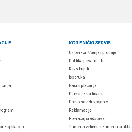
ACIJE
KORISNIČKI SERVIS
Uslovi korišćenja i prodaje
e
Politika privatnosti
Kako kupiti
Isporuka
itanja
Načini plaćanja
Plaćanje karticama
Pravo na odustajanje
program
Reklamacije
Povraćaj sredstava
re aplikacija
Zamena veličine i zamena artikla 