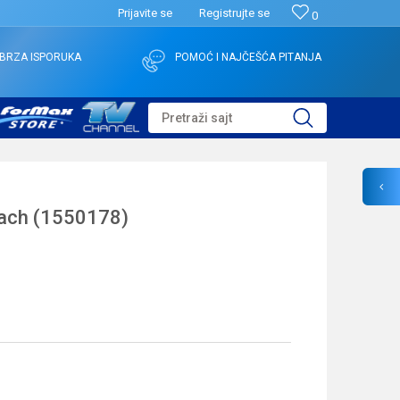
Prijavite se
Registrujte se
0
BRZA ISPORUKA
POMOĆ I NAJČEŠĆA PITANJA
Pretraži sajt
ach (1550178)