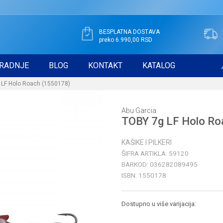
BESPLATNA DOSTAVA
preko 6.990,00 RSD
RADNJE
BLOG
KONTAKT
KATALOG
 LF Holo Roach (1550178)
Abu Garcia
TOBY 7g LF Holo Ro
KAŠIKE I PILKERI
ŠIFRA ARTIKLA:
59120
BARKOD:
036282089495
ISBN:
1550178
Dostupno u više varijacija: