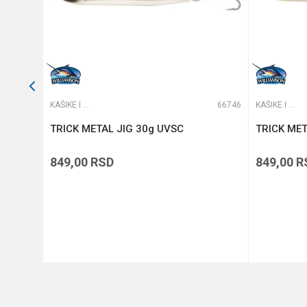
66735
KAŠIKE I PILKERI
66746
KAŠIKE I PILKERI
TRICK METAL JIG 30g UVSC
TRICK MET
849,00
RSD
849,00
R
DODAJ U KORPU