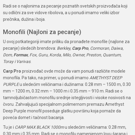
Radi se o najlonima za pecanje poznatih svetskih proizvođača koji
su odlični za sve vidove ribolova, a u ponudi imamo veliki izbor
prečnika, dužina i boja.
Monofili (Najloni za pecanje)
U ovoj potkategoriji imate priliku da pronađete monofile (najlone za
pecanje) sledećih brendova:
Berkley,
Carp Pro
, Cormoran, Daiwa,
Dom,
Formax
, Fox, Guru, Korda, Milo, Owner, Preston, Quantum,
Toray i Varivas
.
Carp Pro
proizvođač ovde može da vam ponudi različite modele
monofila. Pa tako, na primer, u ponudi imamo
AMETHYST DEEP
PURPLE
u sledećim veličinama i dužinama: 0.28 mm – 1500 m, 0.30
mm – 1200 m, 0.32 mm – 1000 m i 0.35 mm – 910 m. Radi se o
tamnoljubičastom monofilu srednje istegljivosti i visoke nosivosti na
čvoru. Zahvaljujući specijalnom polimernom premazu Amethyst
Deep Purple monofil poseduje glatku površinu koja pomaže da
poveća domet i tačnost bacanja.
Tu je i
CARP MAX BLACK 1000m
u sledećim veličinama: 0.28 mm,
0.30 mm i 0.35 mm. Radi se o monofilu namenjenom lovu šarana i