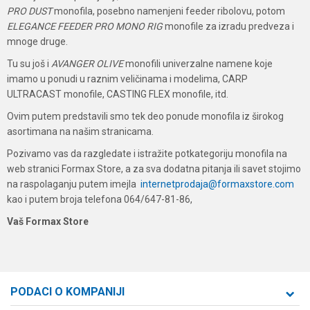
PRO DUST
monofila, posebno namenjeni feeder ribolovu, potom
ELEGANCE FEEDER PRO MONO RIG
monofile za izradu predveza i
mnoge druge.
Tu su još i
AVANGER OLIVE
monofili univerzalne namene koje
imamo u ponudi u raznim veličinama i modelima, CARP
ULTRACAST monofile, CASTING FLEX monofile, itd.
Ovim putem predstavili smo tek deo ponude monofila iz širokog
asortimana na našim stranicama.
Pozivamo vas da razgledate i istražite potkategoriju monofila na
web stranici Formax Store, a za sva dodatna pitanja ili savet stojimo
na raspolaganju putem imejla
internetprodaja@formaxstore.com
kao i putem broja telefona 064/647-81-86,
Vaš Formax Store
PODACI O KOMPANIJI