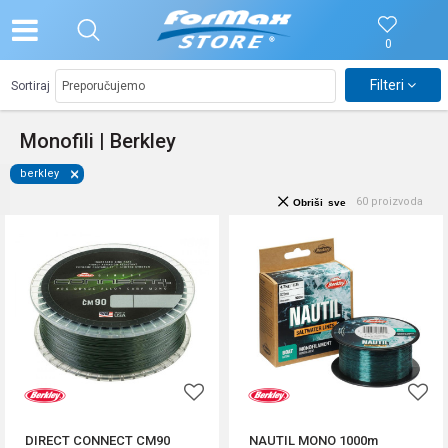
0
Filteri
Sortiraj
Monofili | Berkley
berkley
60
proizvoda
Obriši sve
DIRECT CONNECT CM90
NAUTIL MONO 1000m