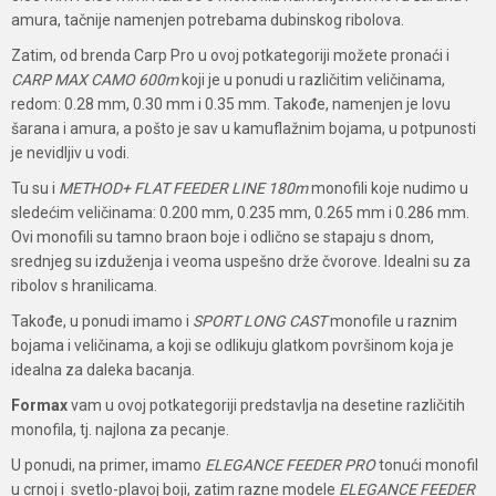
amura, tačnije namenjen potrebama dubinskog ribolova.
Zatim, od brenda Carp Pro u ovoj potkategoriji možete pronaći i
CARP MAX CAMO 600m
koji je u ponudi u različitim veličinama,
redom: 0.28 mm, 0.30 mm i 0.35 mm. Takođe, namenjen je lovu
šarana i amura, a pošto je sav u kamuflažnim bojama, u potpunosti
je nevidljiv u vodi.
Tu su i
METHOD+ FLAT FEEDER LINE 180m
monofili koje nudimo u
sledećim veličinama: 0.200 mm, 0.235 mm, 0.265 mm i 0.286 mm.
Ovi monofili su tamno braon boje i odlično se stapaju s dnom,
srednjeg su izduženja i veoma uspešno drže čvorove. Idealni su za
ribolov s hranilicama.
Takođe, u ponudi imamo i
SPORT LONG CAST
monofile u raznim
bojama i veličinama, a koji se odlikuju glatkom površinom koja je
idealna za daleka bacanja.
Formax
vam u ovoj potkategoriji predstavlja na desetine različitih
monofila, tj. najlona za pecanje.
U ponudi, na primer, imamo
ELEGANCE FEEDER PRO
tonući monofil
u crnoj i svetlo-plavoj boji, zatim razne modele
ELEGANCE FEEDER