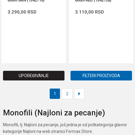
600m GRN (1342710)
600m RED (1342728)
3.290,00
RSD
3.110,00
RSD
DODAJ U KORPU
DODAJ U KORPU
UPOREĐIVANJE
FILTERI PROIZVODA
1
2
Monofili (Najloni za pecanje)
Monofili, tj. Najloni za pecanje, još jedna je od potkategorija glavne
kategorije Najloni na web stranici Formax Store.