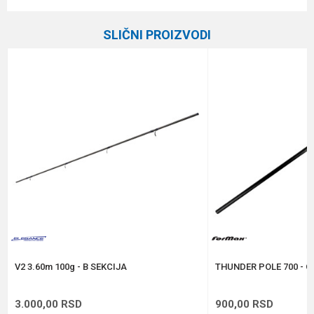
Ime/Nadimak
Kategorija
Ostali pribor
SLIČNI PROIZVODI
Brend
Hakuyo
Email
%
Poruka
Anti-spam zaštita - izračunajte koliko je 6 - 1 :
POŠALJI
V2 3.60m 100g - B SEKCIJA
THUNDER POLE 700 - C
3.000,00
RSD
900,00
RSD