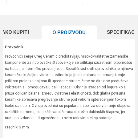
KAKO KUPITI
SPECIFIKACI
O PROIZVODU
Provodnik
Provodnici serije Creg Ceramic predstavljaju visokokvalitetne zamenske
komponente za ribolovačke štapove koje se odlikuju izuzetnom otpornošću
na habanje i termičku provodljivost. Specifičnost ovih sprovodnika je njihova
keramička košuljica visoke gustine koja je dizajnirana da smanji trenje
prilikom prolaska najlona ili upredene strune, čime se direktno produžava
vek trajanja i omogućavaju dalji izbačaji. Okvir je izrađen od legure koja
pruža odličan balans između čvrstine i elastičnosti, dok glatka površina
keramike sprečava pregrevanje strune pod velikim opterećenjem tokom
borbe sa ribom. Ovi sprovodnici su popularan izbor za servisiranje štapova
različitih namena, od lakših varaličaraca do težih dubinskih štapova, jer
nude pouzdanost i dugovečnost u svim uslovima eksploatacije.
Prečnik: 3 mm
Karakteristika
Vrednost