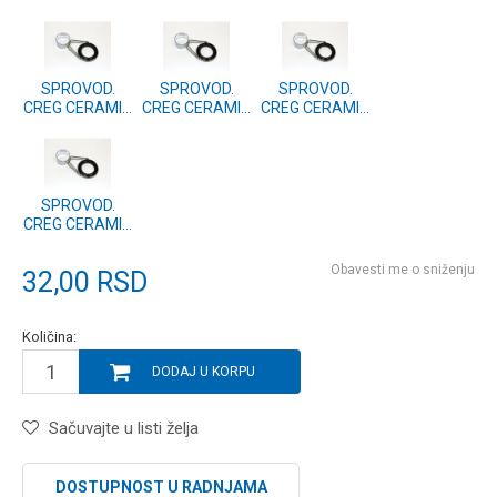
21.00
20.00
10.00
SPROVOD.
SPROVOD.
SPROVOD.
CREG CERAMIC
CREG CERAMIC
CREG CERAMIC
9.50
7.00
3.00
SPROVOD.
CREG CERAMIC
2.50
Obavesti me o sniženju
32,00
RSD
Količina:
DODAJ U KORPU
Sačuvajte u listi želja
DOSTUPNOST U RADNJAMA