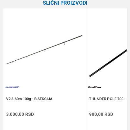
SLIČNI PROIZVODI
Brend
Hakuyo
Email
%
Poruka
Anti-spam zaštita - izračunajte koliko je 2 + 3 :
POŠALJI
V2 3.60m 100g - B SEKCIJA
THUNDER POLE 700 - C
3.000,00
RSD
900,00
RSD