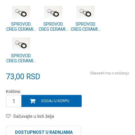
21.00
20.00
10.00
SPROVOD.
SPROVOD.
SPROVOD.
CREG CERAMIC
CREG CERAMIC
CREG CERAMIC
9.50
7.00
3.00
SPROVOD.
CREG CERAMIC
2.50
Obavesti me o sniženju
73,00
RSD
Količina:
DODAJ U KORPU
Sačuvajte u listi želja
DOSTUPNOST U RADNJAMA