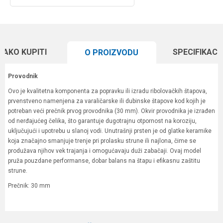
KAKO KUPITI
SPECIFIKACI
O PROIZVODU
Provodnik
Ovo je kvalitetna komponenta za popravku ili izradu ribolovačkih štapova,
prvenstveno namenjena za varaličarske ili dubinske štapove kod kojih je
potreban veći prečnik prvog provodnika (30 mm). Okvir provodnika je izrađen
od nerđajućeg čelika, što garantuje dugotrajnu otpornost na koroziju,
uključujući i upotrebu u slanoj vodi. Unutrašnji prsten je od glatke keramike
koja značajno smanjuje trenje pri prolasku strune ili najlona, čime se
produžava njihov vek trajanja i omogućavaju duži zabačaji. Ovaj model
pruža pouzdane performanse, dobar balans na štapu i efikasnu zaštitu
strune.
Prečnik: 30 mm
Karakteristika
Vrednost
Ime/Nadimak
Kategorija
Ostali pribor