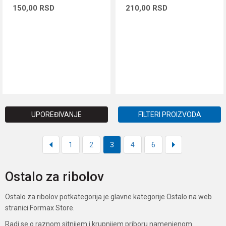
150,00
RSD
210,00
RSD
DODAJ U KORPU
DODAJ U KORPU
UPOREĐIVANJE
FILTERI PROIZVODA
1
2
3
4
6
Ostalo za ribolov
Ostalo za ribolov potkategorija je glavne kategorije Ostalo na web
stranici Formax Store.
Radi se o raznom sitnijem i krupnijem priboru namenjenom