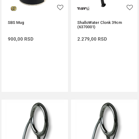
SBS Mug
ShalloWater Clonk 39cm
(6370001)
900,00
RSD
2.279,00
RSD
DODAJ U KORPU
DODAJ U KORPU