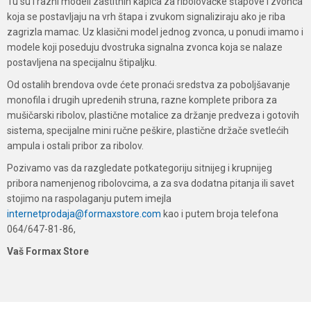
Tu su i razni modeli zaštitnih kapica za ribolovačke štapove i zvonca
koja se postavljaju na vrh štapa i zvukom signaliziraju ako je riba
zagrizla mamac. Uz klasični model jednog zvonca, u ponudi imamo i
modele koji poseduju dvostruka signalna zvonca koja se nalaze
postavljena na specijalnu štipaljku.
Od ostalih brendova ovde ćete pronaći sredstva za poboljšavanje
monofila i drugih upredenih struna, razne komplete pribora za
mušičarski ribolov, plastične motalice za držanje predveza i gotovih
sistema, specijalne mini ručne peškire, plastične držače svetlećih
ampula i ostali pribor za ribolov.
Pozivamo vas da razgledate potkategoriju sitnijeg i krupnijeg
pribora namenjenog ribolovcima, a za sva dodatna pitanja ili savet
stojimo na raspolaganju putem imejla
internetprodaja@formaxstore.com
kao i putem broja telefona
064/647-81-86,
Vaš Formax Store