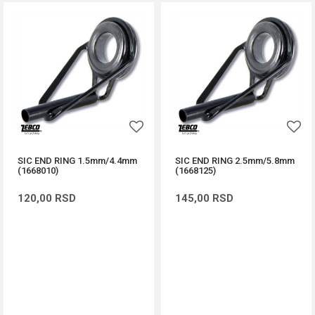
SIC END RING 1.5mm/4.4mm
SIC END RING 2.5mm/5.8mm
(1668010)
(1668125)
120,00
RSD
145,00
RSD
DODAJ U KORPU
DODAJ U KORPU