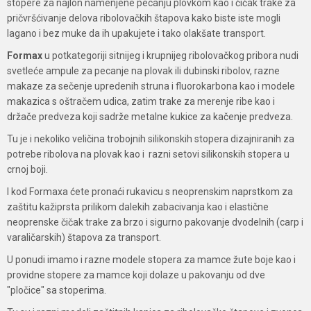
stopere za najlon namenjene pecanju plovkom kao i čičak trake za
pričvršćivanje delova ribolovačkih štapova kako biste iste mogli
lagano i bez muke da ih upakujete i tako olakšate transport.
Formax
u potkategoriji sitnijeg i krupnijeg ribolovačkog pribora nudi
svetleće ampule za pecanje na plovak ili dubinski ribolov, razne
makaze za sečenje upredenih struna i fluorokarbona kao i modele
makazica s oštračem udica, zatim trake za merenje ribe kao i
držače predveza koji sadrže metalne kukice za kačenje predveza.
Tu je i nekoliko veličina trobojnih silikonskih stopera dizajniranih za
potrebe ribolova na plovak kao i razni setovi silikonskih stopera u
crnoj boji.
I kod Formaxa ćete pronaći rukavicu s neoprenskim naprstkom za
zaštitu kažiprsta prilikom dalekih zabacivanja kao i elastične
neoprenske čičak trake za brzo i sigurno pakovanje dvodelnih (carp i
varaličarskih) štapova za transport.
U ponudi imamo i razne modele stopera za mamce žute boje kao i
providne stopere za mamce koji dolaze u pakovanju od dve
"pločice" sa stoperima.