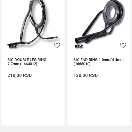
SIC DOUBLE LEG RING
SIC END RING 1.0mm/4.4mm
7.7mm (1664012)
(1668010)
210,00
RSD
120,00
RSD
DODAJ U KORPU
DODAJ U KORPU