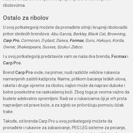
ribolovcima.
Ostalo za ribolov
U ovoj potkategoriji možete da pronađete sitniji i krupniji ribolovački
pribor sledećih brendova:
Abu Garcia, Berkley, Black Cat, Browning,
Carp Pro
, Cormoran, D-plast, Daiwa,
Formax
, Guru, Hakuyo, Korda,
Owner, Shakespeare, Suxxes, Szuku
i
Zebco
.
I u ovoj potkategoriji predstaviće vam se naša dva brenda,
Formax
i
Carp Pro
.
Brend
Carp Pro
ovde, na primer, nudi različite veličine rukavica
namenjenih zaštiti kažiprsta. Naime, prilikom bacanja teških olova,
raketa i druge opreme za ribolov, najlon može da napravi duboke i
bolne posekotine na raskvašenoj koži. Zbog toga je veoma važno da
budete adekvatno opremljeni. Radi se o rukavicama čiji je vrh prsta
napravljen od prave kože, a za zglob se pričvršćuju pomoću čičak
trake.
Takođe, od brenda Carp Pro u ovoj potkategoriji možete da
pronađete i rukavice za zabacivanje, PEG LEG sisteme za pecanje,