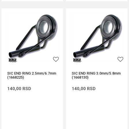
SIC END RING 2.5mm/6.7mm
SIC END RING 3.0mm/5.8mm
(1668225)
(1668130)
140,00
RSD
140,00
RSD
DODAJ U KORPU
DODAJ U KORPU