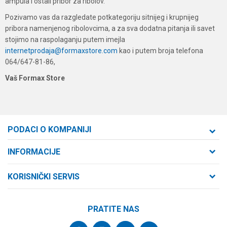
ampula i ostali pribor za ribolov.
Pozivamo vas da razgledate potkategoriju sitnijeg i krupnijeg
pribora namenjenog ribolovcima, a za sva dodatna pitanja ili savet
stojimo na raspolaganju putem imejla
internetprodaja@formaxstore.com
kao i putem broja telefona
064/647-81-86,
Vaš Formax Store
PODACI O KOMPANIJI
Formaxstore d.o.o
INFORMACIJE
O nama
Cara Dušana 47
KORISNIČKI SERVIS
21000 Novi Sad, Srbija
Zaposlenje
Uslovi korišćenja i prodaje
Saradnja
Telefon:
PRATITE NAS
Politika privatnosti
064/647-81-86
Kontakt
Kako kupiti