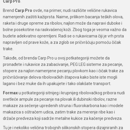
Carp Pro
.
Brend
Carp Pro
ovde, na primer, nudi različite veličine rukavica
namenjenih zaštiti kažiprsta. Naime, prilikom bacanja teških olova,
raketa i druge opreme za ribolov, najlon može da napravi duboke i
bolne posekotine na raskvašenoj koži. Zbog toga je veoma važno da
budete adekvatno opremljeni. Radi se o rukavicama čiji je vrh prsta
napravljen od prave kože, a za zglob se pričvršćuju pomoću čičak
trake.
Takođe, od brenda Carp Pro u ovoj potkategoriji možete da
pronađete i rukavice za zabacivanje, PEG LEG sisteme za pecanje,
stopere za najlon namenjene pecanju plovkom kao i čičak trake za
pričvršćivanje delova ribolovačkih štapova kako biste iste mogli
lagano i bez muke da ih upakujete i tako olakšate transport.
Formax
u potkategoriji sitnijeg i krupnijeg ribolovačkog pribora nudi
svetleće ampule za pecanje na plovak ili dubinski ribolov, razne
makaze za sečenje upredenih struna i fluorokarbona kao i modele
makazica s oštračem udica, zatim trake za merenje ribe kao i
držače predveza koji sadrže metalne kukice za kačenje predveza.
Tu je i nekoliko veličina trobojnih silikonskih stopera dizajniranih za