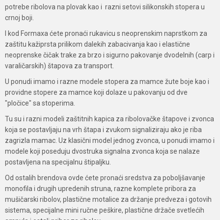
potrebe ribolova na plovak kao i razni setovi silikonskih stopera u
crnoj boji.
I kod Formaxa ćete pronaći rukavicu s neoprenskim naprstkom za
zaštitu kažiprsta prilikom dalekih zabacivanja kao i elastične
neoprenske čičak trake za brzo i sigurno pakovanje dvodelnih (carp i
varaličarskih) štapova za transport.
U ponudi imamo i razne modele stopera za mamce žute boje kao i
providne stopere za mamce koji dolaze u pakovanju od dve
"pločice" sa stoperima.
Tu su i razni modeli zaštitnih kapica za ribolovačke štapove i zvonca
koja se postavljaju na vrh štapa i zvukom signaliziraju ako je riba
zagrizla mamac. Uz klasični model jednog zvonca, u ponudi imamo i
modele koji poseduju dvostruka signalna zvonca koja se nalaze
postavljena na specijalnu štipaljku.
Od ostalih brendova ovde ćete pronaći sredstva za poboljšavanje
monofila i drugih upredenih struna, razne komplete pribora za
mušičarski ribolov, plastične motalice za držanje predveza i gotovih
sistema, specijalne mini ručne peškire, plastične držače svetlećih