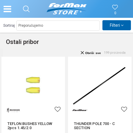
0
Filteri
Sortiraj
Ostali pribor
199
proizvoda
Obriši sve
TEFLON BUSHES YELLOW
THUNDER POLE 700 - C
2pcs 1.45/2.0
SECTION