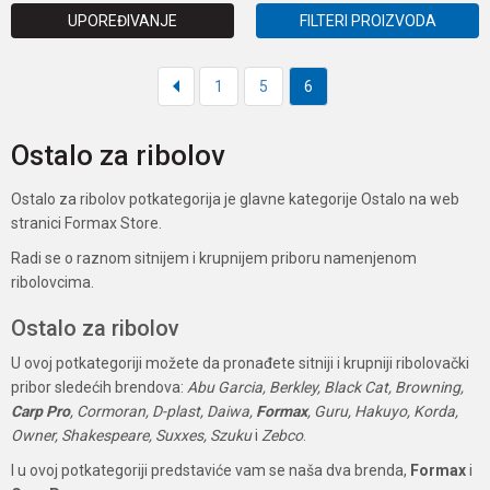
UPOREĐIVANJE
FILTERI PROIZVODA
1
5
6
Ostalo za ribolov
Ostalo za ribolov potkategorija je glavne kategorije Ostalo na web
stranici Formax Store.
Radi se o raznom sitnijem i krupnijem priboru namenjenom
ribolovcima.
Ostalo za ribolov
U ovoj potkategoriji možete da pronađete sitniji i krupniji ribolovački
pribor sledećih brendova:
Abu Garcia, Berkley, Black Cat, Browning,
Carp Pro
, Cormoran, D-plast, Daiwa,
Formax
, Guru, Hakuyo, Korda,
Owner, Shakespeare, Suxxes, Szuku
i
Zebco
.
I u ovoj potkategoriji predstaviće vam se naša dva brenda,
Formax
i