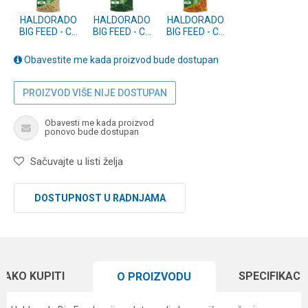
HALDORADO
HALDORADO
HALDORADO
BIG FEED - C6
BIG FEED - C6
BIG FEED - C6
PELLET 6mm -
PELLET 6mm -
PELLET 6mm -
TIGROV ORAH
KIVI 800g
JAGODA &
Obavestite me kada proizvod bude dostupan
800g
ANANAS 800g
PROIZVOD VIŠE NIJE DOSTUPAN
Obavesti me kada proizvod
ponovo bude dostupan
Sačuvajte u listi želja
DOSTUPNOST U RADNJAMA
KAKO KUPITI
SPECIFIKACI
O PROIZVODU