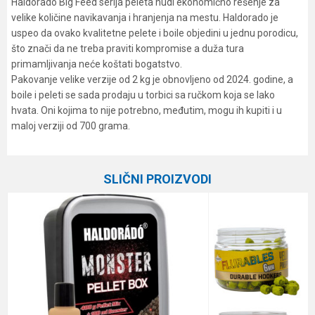
Haldorado Big Feed serija peleta nudi ekonomično rešenje za
velike količine navikavanja i hranjenja na mestu. Haldorado je
uspeo da ovako kvalitetne pelete i boile objedini u jednu porodicu,
što znači da ne treba praviti kompromise a duža tura
primamljivanja neće koštati bogatstvo.
Pakovanje velike verzije od 2 kg je obnovljeno od 2024. godine, a
boile i peleti se sada prodaju u torbici sa ručkom koja se lako
hvata. Oni kojima to nije potrebno, međutim, mogu ih kupiti i u
maloj verziji od 700 grama.
Karakteristika
Vrednost
Ime/Nadimak
Kategorija
Peleti
SLIČNI PROIZVODI
Brend
Haldorado
Email
Poruka