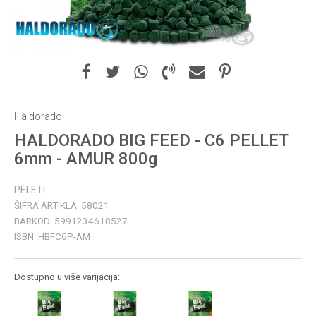
Haldorado
HALDORADO BIG FEED - C6 PELLET
6mm - AMUR 800g
PELETI
ŠIFRA ARTIKLA:
58021
BARKOD:
5991234618527
ISBN:
HBFC6P-AM
Dostupno u više varijacija: