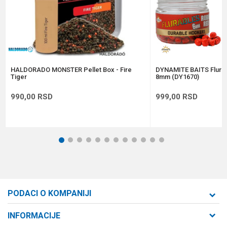
Anti-spam zaštita - izračunajte koliko je 6 - 1 :
POŠALJI
HALDORADO MONSTER Pellet Box - Fire
DYNAMITE BAITS Flura
Tiger
8mm (DY1670)
990,00
RSD
999,00
RSD
1
2
3
4
5
6
7
8
9
10
11
12
PODACI O KOMPANIJI
Formaxstore d.o.o
INFORMACIJE