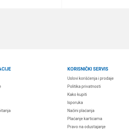
DODAJ U KORPU
DODAJ U KORPU
ACIJE
KORISNIČKI SERVIS
Uslovi korišćenja i prodaje
e
Politika privatnosti
Kako kupiti
Isporuka
itanja
Načini plaćanja
Plaćanje karticama
Pravo na odustajanje