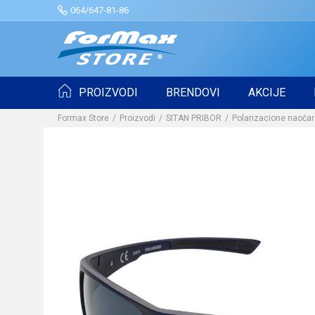
064/647-81-86
PROIZVODI
BRENDOVI
AKCIJE
Formax Store
Proizvodi
SITAN PRIBOR
Polarizacione naoča