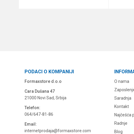
DODAJ U KORPU
PODACI O KOMPANIJI
INFORM
Formaxstore d.o.o
O nama
Zaposlenj
Cara Dušana 47
21000 Novi Sad, Srbija
Saradnja
Kontakt
Telefon:
064/647-81-86
Najčešća p
Radnje
Email:
internetprodaja@formaxstore.com
Blog