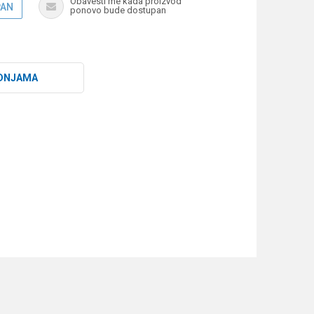
Obavesti me kada proizvod
PAN
ponovo bude dostupan
DNJAMA