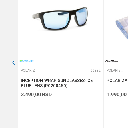
POŠALJI
59701
POLARIZACIONE NAOČARE
66332
POLARIZACIONE NAOČARE
te
INCEPTION WRAP SUNGLASSES-ICE
POLARIZA
VG-287A
BLUE LENS (P0200450)
3.490,00
RSD
1.990,00