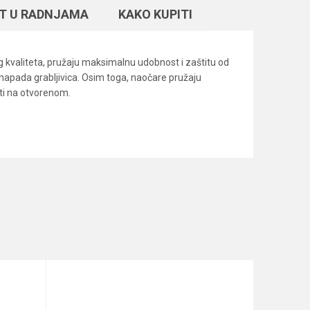
T U RADNJAMA
KAKO KUPITI
 kvaliteta, pružaju maksimalnu udobnost i zaštitu od
 napada grabljivica. Osim toga, naočare pružaju
sti na otvorenom.