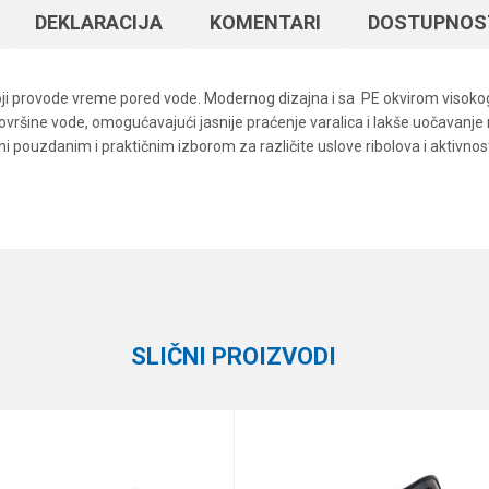
DEKLARACIJA
KOMENTARI
DOSTUPNOS
ji provode vreme pored vode. Modernog dizajna i sa PE okvirom visokog
površine vode, omogućavajući jasnije praćenje varalica i lakše uočavanje
čini pouzdanim i praktičnim izborom za različite uslove ribolova i aktivno
Vrednost
Email
Polarizacione naočare
Berkley
SLIČNI PROIZVODI
e koliko je 9 - 4 :