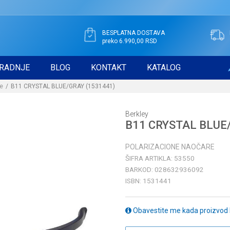
BESPLATNA DOSTAVA
preko 6.990,00 RSD
RADNJE
BLOG
KONTAKT
KATALOG
re
B11 CRYSTAL BLUE/GRAY (1531441)
Berkley
B11 CRYSTAL BLUE
POLARIZACIONE NAOČARE
ŠIFRA ARTIKLA:
53550
BARKOD:
028632936092
ISBN:
1531441
Obavestite me kada proizvod