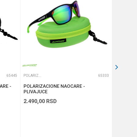
65445
POLARIZACIONE NAOČARE
65333
POLARIZACIONE NAOČARE
ARE -
POLARIZACIONE NAOCARE -
V2 POLAR
PLIVAJUCE
PLIVAJUC
2.490,00
RSD
2.490,00