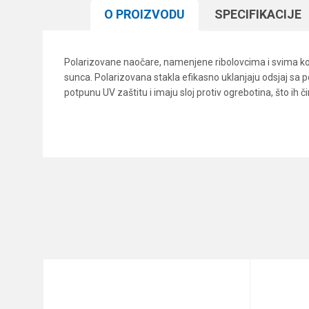
O PROIZVODU
SPECIFIKACIJЕ
Polarizovane naočare, namenjene ribolovcima i svima ko
sunca. Polarizovana stakla efikasno uklanjaju odsjaj sa 
potpunu UV zaštitu i imaju sloj protiv ogrebotina, što ih 
Karakteristika
Ime/Nadimak
Kategorija
Brend
Poruka
Anti-spam zaštita - izračunajt