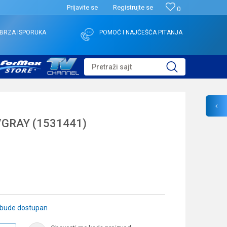
Prijavite se
Registrujte se
0
BRZA ISPORUKA
POMOĆ I NAJČEŠĆA PITANJA
Pretraži sajt
/GRAY (1531441)
 bude dostupan