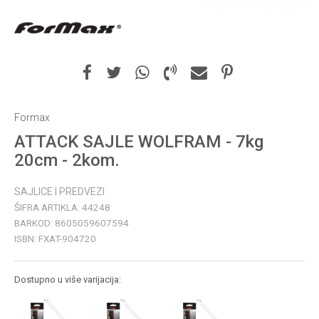
Formax
ATTACK SAJLE WOLFRAM - 7kg
20cm - 2kom.
SAJLICE I PREDVEZI
ŠIFRA ARTIKLA:
44248
BARKOD:
8605059607594
ISBN:
FXAT-904720
Dostupno u više varijacija: