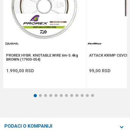
Anti-spam zaštita - izračunajte koliko je 2 + 3 :
POŠALJI
PROREX HYBR. KNOTABLE WIRE 6m-5.4kg
ATTACK KRIMP CEVCICE
BROWN (17930-054)
1.990,00
RSD
99,00
RSD
1
2
3
4
5
6
7
8
9
10
11
12
PODACI O KOMPANIJI