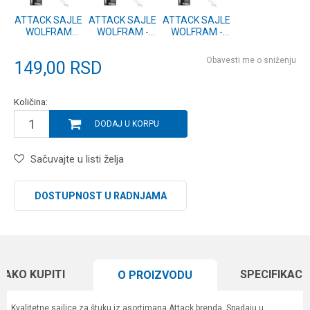
ATTACK SAJLE
ATTACK SAJLE
ATTACK SAJLE
WOLFRAM
WOLFRAM -
WOLFRAM -
-12kg 25cm -
7kg 20cm -
7kg 15cm -
2kom.
2kom.
2kom.
Obavesti me o sniženju
149,00
RSD
Količina:
DODAJ U KORPU
Sačuvajte u listi želja
DOSTUPNOST U RADNJAMA
KAKO KUPITI
SPECIFIKACI
O PROIZVODU
Kvalitetne sajlice za štuku iz asortimana Attack brenda. Spadaju u