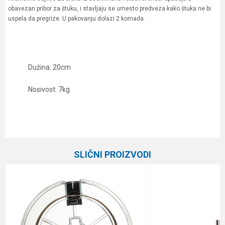
obavezan pribor za štuku, i stavljaju se umesto predveza kako štuka ne bi
uspela da pregrize. U pakovanju dolazi 2 komada.
Dužina: 20cm
Nosivost: 7kg
Karakteristika
Vrednost
Ime/Nadimak
Kategorija
Sajlice i predvezi
SLIČNI PROIZVODI
Brend
Formax
Email
Poruka