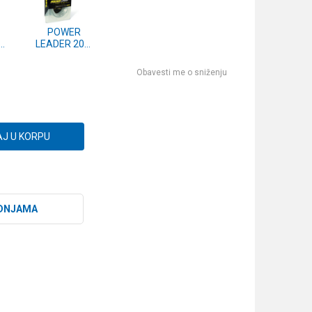
POWER
0m
LEADER 20m
0.70mm
)
(2342050)
Obavesti me o sniženju
J U KORPU
DNJAMA