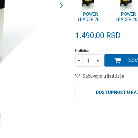
POWER
POWER
LEADER 20m
LEADER 2
1.20mm
1.00mm
(2342100)
(2342080
1.490,00
RSD
Količina:
DODA
Sačuvajte u listi želja
DOSTUPNOST U RA