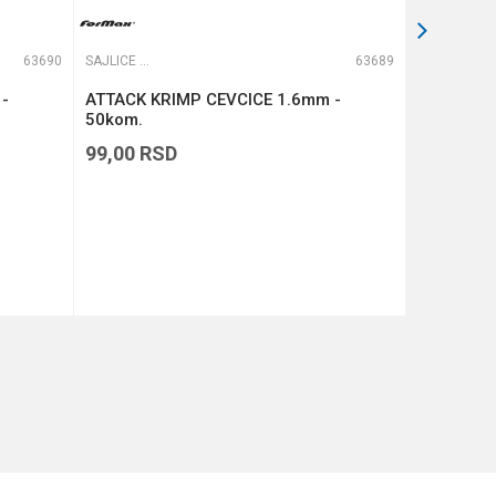
63690
SAJLICE I PREDVEZI
63689
SAJLICE I PREDVEZI
-
ATTACK KRIMP CEVCICE 1.6mm -
NAUTIL T
50kom.
0.57mm C
99,00
RSD
1.690,00
DODAJ U KORPU