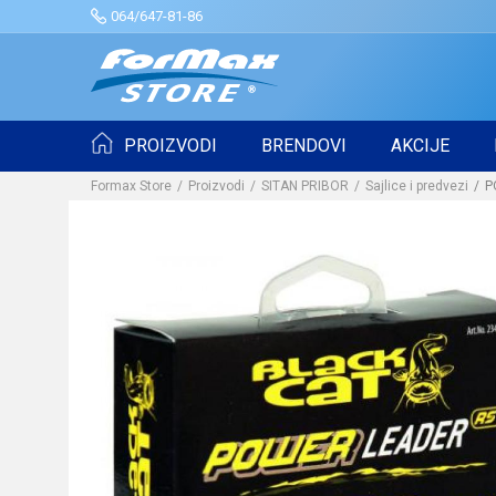
064/647-81-86
PROIZVODI
BRENDOVI
AKCIJE
Formax Store
Proizvodi
SITAN PRIBOR
Sajlice i predvezi
P