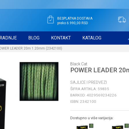
BESPLATNA DOSTAVA
preko 6.990,00 RSD
RADNJE
BLOG
KONTAKT
KATALOG
OWER LEADER 20m 1.20mm (2342100)
Black Cat
POWER LEADER 20m
SAJLICE I PREDVEZI
ŠIFRA ARTIKLA:
59835
BARKOD:
4029569234226
ISBN:
2342100
Dostupno u više varijacija: