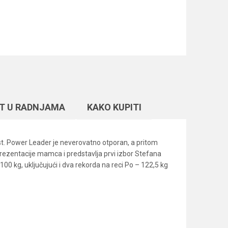
T U RADNJAMA
KAKO KUPITI
ost. Power Leader je neverovatno otporan, a pritom
ezentacije mamca i predstavlja prvi izbor Stefana
0 kg, uključujući i dva rekorda na reci Po – 122,5 kg