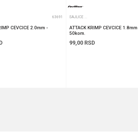
63691
SAJLICE I PREDVEZI
IMP CEVCICE 2.0mm -
ATTACK KRIMP CEVCICE 1.8mm 
50kom.
D
99,00
RSD
DODAJ U KORPU
DODAJ U KORPU