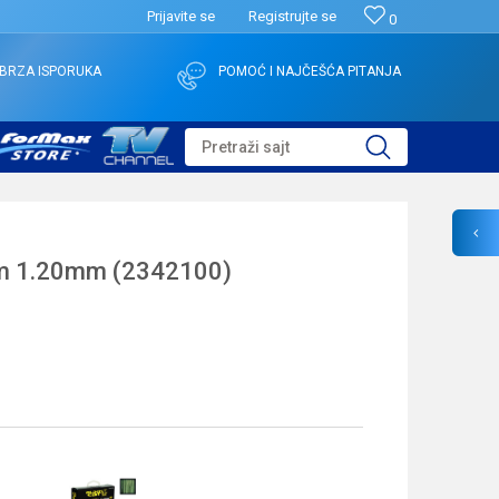
Prijavite se
Registrujte se
0
BRZA ISPORUKA
POMOĆ I NAJČEŠĆA PITANJA
Pretraži sajt
 1.20mm (2342100)