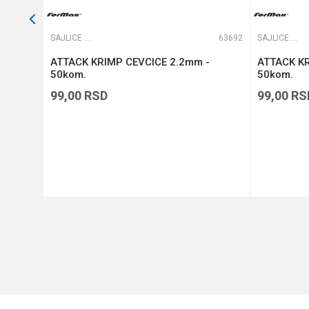
63999
SAJLICE I PREDVEZI
63692
SAJLICE I PREDVEZI
 6m-
ATTACK KRIMP CEVCICE 2.2mm -
ATTACK KR
50kom.
50kom.
99,00
RSD
99,00
RS
DODAJ U KORPU