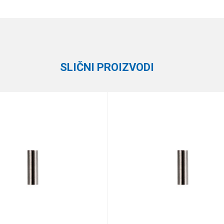
Email
Sajlice i predvezi
Black Cat
SLIČNI PROIZVODI
te koliko je 4 + 1 :