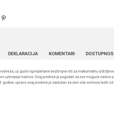
DEKLARACIJA
KOMENTARI
DOSTUPNOS
i predveza, uz gusto isprepletane bezbrojne niti za maksimalnu izdržljiv
ilikom uzimanja mamca. Ovaj predvez je pogodan za sve moguće načine pr
 godine, upravo ovaj predvez je zaslužan za ulov više somova težih od 10
Vrednost