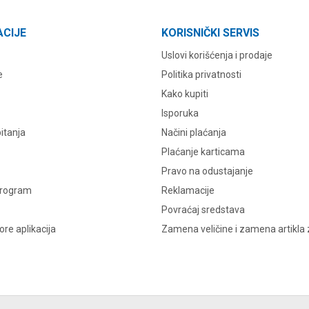
ACIJE
KORISNIČKI SERVIS
Uslovi korišćenja i prodaje
e
Politika privatnosti
Kako kupiti
Isporuka
itanja
Načini plaćanja
Plaćanje karticama
Pravo na odustajanje
program
Reklamacije
Povraćaj sredstava
re aplikacija
Zamena veličine i zamena artikla 