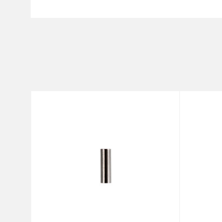
Ime/Nadimak
Kategorija
Brend
Poruka
Anti-spam zaštita - izračunaj
POŠALJI