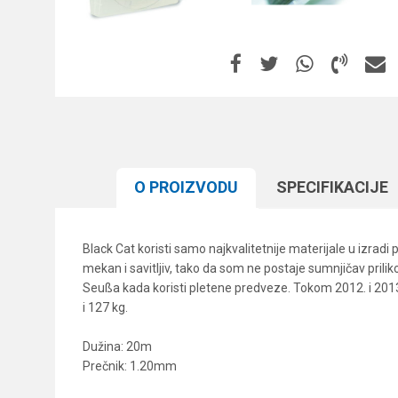
O PROIZVODU
SPECIFIKACIJЕ
Black Cat koristi samo najkvalitetnije materijale u izrad
mekan i savitljiv, tako da som ne postaje sumnjičav pr
Seußa kada koristi pletene predveze. Tokom 2012. i 2013.
i 127 kg.
Dužina: 20m
Prečnik: 1.20mm
Karakteristika