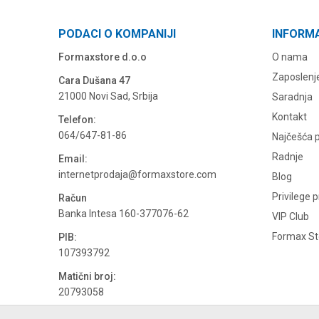
PODACI O KOMPANIJI
INFORM
Formaxstore d.o.o
O nama
Zaposlenj
Cara Dušana 47
21000 Novi Sad, Srbija
Saradnja
Kontakt
Telefon:
064/647-81-86
Najčešća p
Radnje
Email:
internetprodaja@formaxstore.com
Blog
Privilege 
Račun
Banka Intesa 160-377076-62
VIP Club
Formax Sto
PIB:
107393792
Matični broj:
20793058
PDV broj