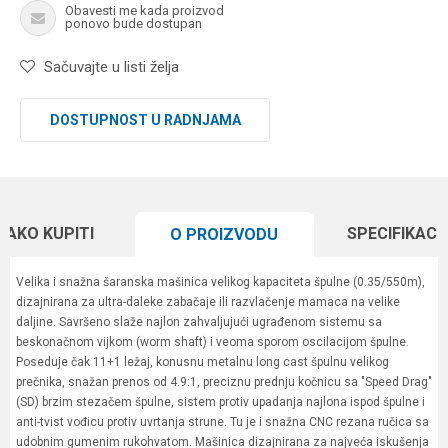
Obavesti me kada proizvod
ponovo bude dostupan
Sačuvajte u listi želja
DOSTUPNOST U RADNJAMA
KAKO KUPITI
SPECIFIKACI
O PROIZVODU
Velika i snažna šaranska mašinica velikog kapaciteta špulne (0.35/550m),
dizajnirana za ultra-daleke zabačaje ili razvlačenje mamaca na velike
daljine. Savršeno slaže najlon zahvaljujući ugrađenom sistemu sa
beskonačnom vijkom (worm shaft) i veoma sporom oscilacijom špulne.
Poseduje čak 11+1 ležaj, konusnu metalnu long cast špulnu velikog
prečnika, snažan prenos od 4.9:1, preciznu prednju kočnicu sa "Speed Drag"
(SD) brzim stezačem špulne, sistem protiv upadanja najlona ispod špulne i
anti-tvist vođicu protiv uvrtanja strune. Tu je i snažna CNC rezana ručica sa
udobnim gumenim rukohvatom. Mašinica dizajnirana za najveća iskušenja