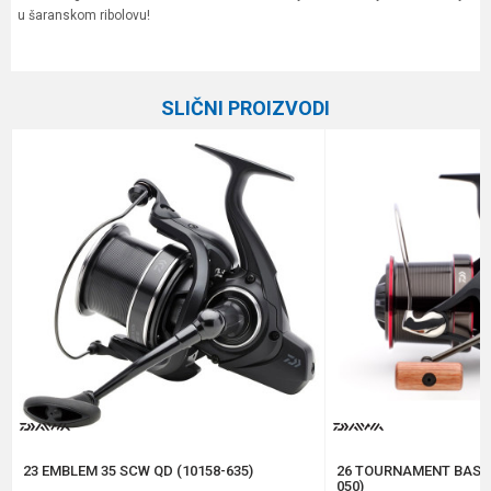
u šaranskom ribolovu!
Karakteristika
Vrednost
Ime/Nadimak
Kategorija
Šaranske mašinice bez baitrunera
SLIČNI PROIZVODI
Prenos
4.9:1
Email
Broj ležaja
11+1
Veličina
10000
Poruka
Brend
Carp Pro
Kapacitet
0.35/550 m
Težina
615 g
Anti-spam zaštita - izračunajte koliko je 4 + 1 :
POŠALJI
23 EMBLEM 35 SCW QD (10158-635)
26 TOURNAMENT BASIA
050)