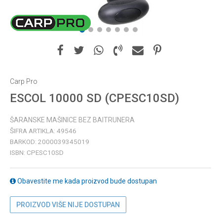
1
2
3
4
5
6
7
Carp Pro
ESCOL 10000 SD (CPESC10SD)
ŠARANSKE MAŠINICE BEZ BAITRUNERA
ŠIFRA ARTIKLA:
49546
BARKOD:
2000039345019
ISBN:
CPESC10SD
Obavestite me kada proizvod bude dostupan
PROIZVOD VIŠE NIJE DOSTUPAN