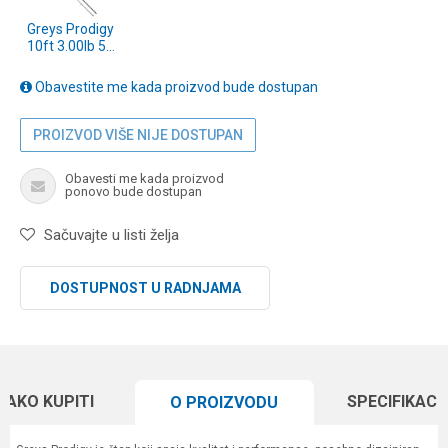
Greys Prodigy
10ft 3.00lb 50
(1558444)
Obavestite me kada proizvod bude dostupan
PROIZVOD VIŠE NIJE DOSTUPAN
Obavesti me kada proizvod
ponovo bude dostupan
Sačuvajte u listi želja
DOSTUPNOST U RADNJAMA
KAKO KUPITI
SPECIFIKACI
O PROIZVODU