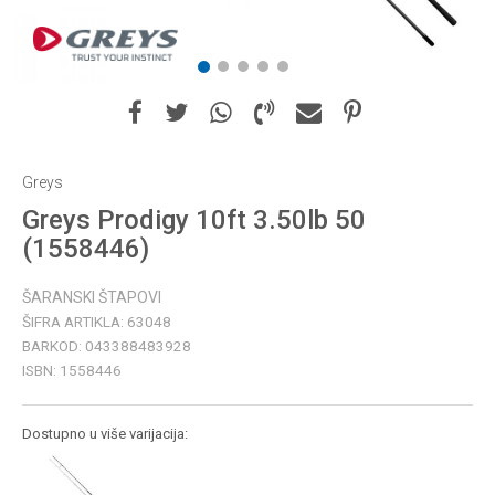
1
2
3
4
5
Greys
Greys Prodigy 10ft 3.50lb 50
(1558446)
ŠARANSKI ŠTAPOVI
ŠIFRA ARTIKLA:
63048
BARKOD:
043388483928
ISBN:
1558446
Dostupno u više varijacija: