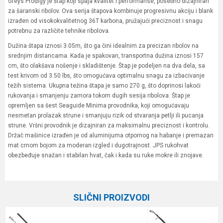
Greys Prodigy je štap koji spaja kvalitet i performanse, posebno dizajniran
za šaranski ribolov. Ova serija štapova kombinuje progresivnu akciju i blank
izrađen od visokokvalitetnog 36T karbona, pružajući preciznost i snagu
potrebnu za različite tehnike ribolova.
Dužina štapa iznosi 3.05m, što ga čini idealnim za precizan ribolov na
srednjim distancama. Kada je spakovan, transportna dužina iznosi 157
cm, što olakšava nošenje i skladištenje. Štap je podeljen na dva dela, sa
test krivom od 3.50 lbs, što omogućava optimalnu snagu za izbacivanje
težih sistema. Ukupna težina štapa je samo 270 g, što doprinosi lakoći
rukovanja i smanjenju zamora tokom dugih sesija ribolova. Štap je
opremljen sa šest Seaguide Minima provodnika, koji omogućavaju
nesmetan prolazak strune i smanjuju rizik od stvaranja petlji ili pucanja
strune. Vršni provodnik je dizajniran za maksimalnu preciznost i kontrolu.
Držač mašinice izrađen je od aluminijuma otpornog na habanje i premazan
mat crnom bojom za moderan izgled i dugotrajnost. JPS rukohvat
obezbeđuje snažan i stabilan hvat, čak i kada su ruke mokre ili znojave.
Karakteristika
Vrednost
Ime/Nadimak
Kategorija
Šaranski štapovi
SLIČNI PROIZVODI
Težina bacanja
3.0 lbs
Email