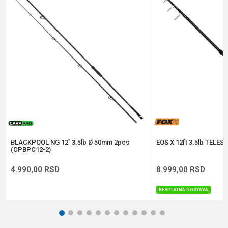
Broj delova
2
Brend
Greys
Poruka
Dužina
3.00 m
Težina
270 g
Anti-spam zaštita - izračunajte koliko je 4 + 1 :
POŠALJI
BLACKPOOL NG 12` 3.5lb Ø 50mm 2pcs
EOS X 12ft 3.5lb TELE
(CPBPC12-2)
4.990,00
RSD
8.999,00
RSD
BESPLATNA DOSTAVA
1
2
3
4
5
6
7
8
9
10
11
12