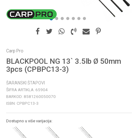
1
2
3
4
5
6
7
Carp Pro
BLACKPOOL NG 13` 3.5lb Ø 50mm
3pcs (CPBPC13-3)
ŠARANSKI ŠTAPOVI
ŠIFRA ARTIKLA:
65904
BARKOD:
8581260050070
ISBN:
CPBPC13-3
Dostupno u više varijacija: