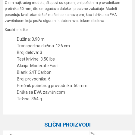
Osim najkraćeg modela, štapovi su opremljeni početnim provodnikom
prečnika 50 mm, što omogućava daleke i precizne zabačaje. Modeli
poseduju kvalitetan držač mašinice sa navojem, kao i dršku sa EVA
završnicom koja pruža siguran i udoban hvat tokom ribolova.
Karakteristike:
Dužina: 3.90 m
Transportna dužina: 136 cm
Broj delova: 3
Test krivine: 3.50 lbs
Akcija: Moderate Fast
Blank: 24T Carbon
Broj provodnika: 6
Prečnik početnog provodnika: 50 mm
Drška sa EVA završnicom
Težina: 364 g
Karakteristika
Vrednost
Ime/Nadimak
Kategorija
Šaranski štapovi
SLIČNI PROIZVODI
Težina bacanja
3.5 lbs
Email