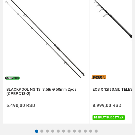
Broj delova
3
Transp. dužina
136 cm
Poruka
Brend
Carp Pro
Dužina
3.90 m
Težina
364 g
Anti-spam zaštita - izračunajte koliko je 9 - 4 :
POŠALJI
BLACKPOOL NG 13` 3.5lb Ø 50mm 2pcs
EOS X 12ft 3.5lb TELE
(CPBPC13-2)
5.490,00
RSD
8.999,00
RSD
BESPLATNA DOSTAVA
1
2
3
4
5
6
7
8
9
10
11
12