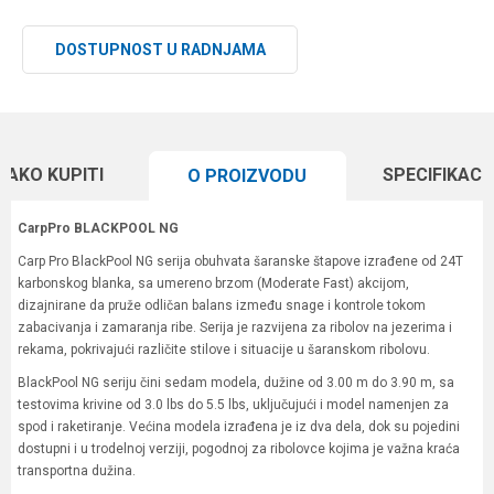
DOSTUPNOST U RADNJAMA
KAKO KUPITI
SPECIFIKACI
O PROIZVODU
CarpPro BLACKPOOL NG
Carp Pro BlackPool NG serija obuhvata šaranske štapove izrađene od 24T
karbonskog blanka, sa umereno brzom (Moderate Fast) akcijom,
dizajnirane da pruže odličan balans između snage i kontrole tokom
zabacivanja i zamaranja ribe. Serija je razvijena za ribolov na jezerima i
rekama, pokrivajući različite stilove i situacije u šaranskom ribolovu.
BlackPool NG seriju čini sedam modela, dužine od 3.00 m do 3.90 m, sa
testovima krivine od 3.0 lbs do 5.5 lbs, uključujući i model namenjen za
spod i raketiranje. Većina modela izrađena je iz dva dela, dok su pojedini
dostupni i u trodelnoj verziji, pogodnoj za ribolovce kojima je važna kraća
transportna dužina.