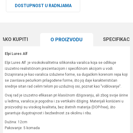
DOSTUPNOST U RADNJAMA
KAKO KUPITI
SPECIFIKACI
O PROIZVODU
Elpi Lures Alf
Elpi Lures Alf je visokokvalitetna silikonska varalica koja se odlikuje
izuzetno realističnom prezentacijom i specifičnom akcijom u vodi.
Dizajnirana je kao varalica izdužene forme, sa dugačkim korenom repa koji
se završava pečurkom prilagođene forme, što joj daje karakterističan
srednje sitan rad celim telom po uzdužnoj osi, poznat kao "voblovanje".
Ovaj rad je izuzetno efikasan pri klasičnom džigovanju, ali zbog svoje širine
u leđima, varalica je pogodna i za vertikalni džiging. Materijali korišćeni u
proizvodnji su visokog kvaliteta, bez štetnih materija (DOP-free), što
garantuje dugotrajnost i bezbednost za okolinu i ribu.
Dužina: 12cm
Pakovanje: 5 komada