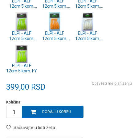
ELPI - ALF
ELPI - ALF
ELPI - ALF
12cm 5 kom.
12cm 5 kom.
12cm 5 kom.
PP
MG
SD
ELPI - ALF
ELPI - ALF
ELPI - ALF
12cm 5 kom.
12cm 5 kom.
12cm 5 kom.
CH
FO
WH
ELPI - ALF
12cm 5 kom. FY
Obavesti me o sniženju
399,00
RSD
Količina:
DODAJ U KORPU
Sačuvajte u listi želja