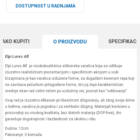
DOSTUPNOST U RADNJAMA
KAKO KUPITI
SPECIFIKACI
O PROIZVODU
Elpi Lures Alf
Elpi Lures Alf je visokokvalitetna silikonska varalica koja se odlikuje
izuzetno realističnom prezentacijom i specifičnom akcijom u vodi.
Dizajnirana je kao varalica izdužene forme, sa dugačkim korenom repa koji
se završava pečurkom prilagođene forme, što joj daje karakterističan
srednje sitan rad celim telom po uzdužnoj osi, poznat kao "voblovanje".
Ovaj rad je izuzetno efikasan pri klasičnom džigovanju, ali zbog svoje širine
u leđima, varalica je pogodna i za vertikalni džiging. Materijali korišćeni u
proizvodnji su visokog kvaliteta, bez štetnih materija (DOP-free), što
garantuje dugotrajnost i bezbednost za okolinu i ribu.
Dužina: 12cm
Pakovanje: 5 komada