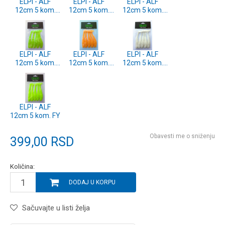
ELPI - ALF
ELPI - ALF
ELPI - ALF
12cm 5 kom.
12cm 5 kom.
12cm 5 kom.
PP
MG
SD
ELPI - ALF
ELPI - ALF
ELPI - ALF
12cm 5 kom.
12cm 5 kom.
12cm 5 kom.
CH
FO
WH
ELPI - ALF
12cm 5 kom. FY
Obavesti me o sniženju
399,00
RSD
Količina:
DODAJ U KORPU
Sačuvajte u listi želja