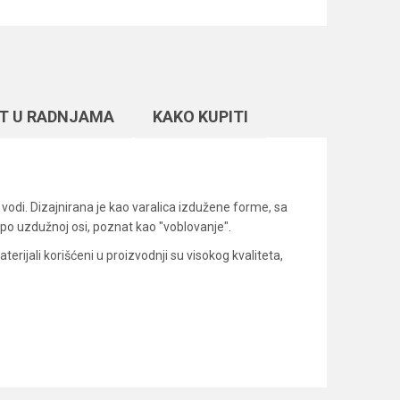
T U RADNJAMA
KAKO KUPITI
 vodi. Dizajnirana je kao varalica izdužene forme, sa
 po uzdužnoj osi, poznat kao "voblovanje".
terijali korišćeni u proizvodnji su visokog kvaliteta,