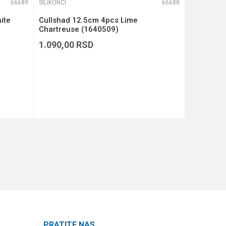
66689
SILIKONCI
66688
SILIKONCI
ite
Cullshad 12.5cm 4pcs Lime
Cullshad 
Chartreuse (1640509)
(1640508
1.090,00
RSD
1.090,00
DODAJ U KORPU
PRATITE NAS