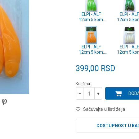
ELPI - ALF
ELPI - ALF
12cm 5 kom.
12cm 5 ko
PP
MG
ELPI - ALF
ELPI - ALF
12cm 5 kom.
12cm 5 ko
FO
WH
399,00
RSD
Količina:
DODA
Sačuvajte u listi želja
DOSTUPNOST U RA