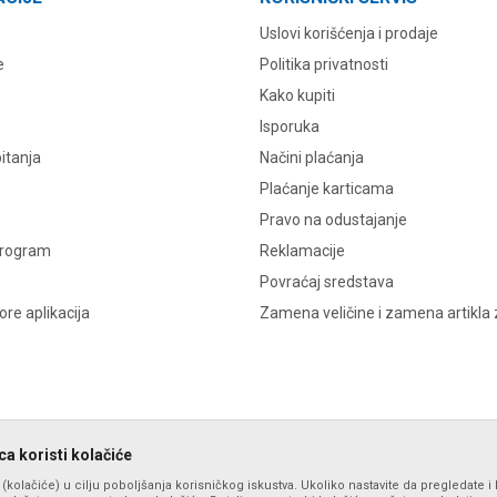
Uslovi korišćenja i prodaje
e
Politika privatnosti
Kako kupiti
Isporuka
itanja
Načini plaćanja
Plaćanje karticama
Pravo na odustajanje
program
Reklamacije
Povraćaj sredstava
re aplikacija
Zamena veličine i zamena artikla 
a koristi kolačiće
s (kolačiće) u cilju poboljšanja korisničkog iskustva. Ukoliko nastavite da pregledate i 