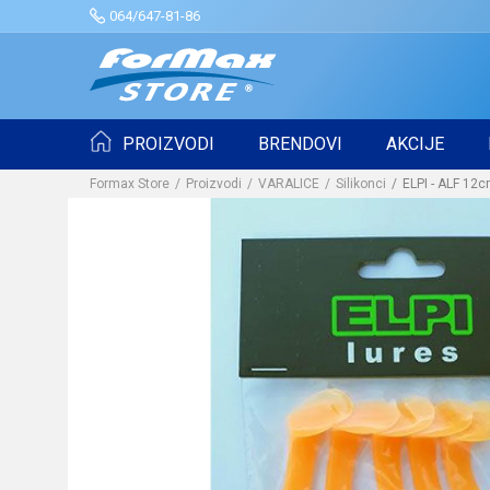
064/647-81-86
PROIZVODI
BRENDOVI
AKCIJE
Formax Store
Proizvodi
VARALICE
Silikonci
ELPI - ALF 12