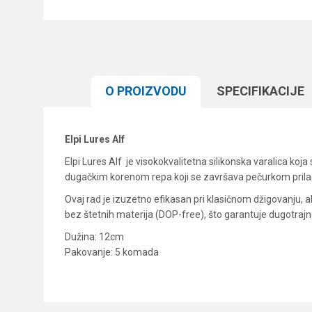
O PROIZVODU
SPECIFIKACIJЕ
Elpi Lures Alf
Elpi Lures Alf je visokokvalitetna silikonska varalica koj
dugačkim korenom repa koji se završava pečurkom prilago
Ovaj rad je izuzetno efikasan pri klasičnom džigovanju, ali
bez štetnih materija (DOP-free), što garantuje dugotrajno
Dužina: 12cm
Pakovanje: 5 komada
Karakteristika
Ime/Nadimak
Kategorija