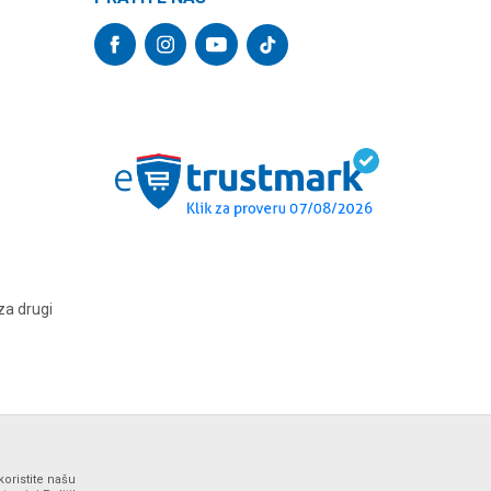
za drugi
koristite našu