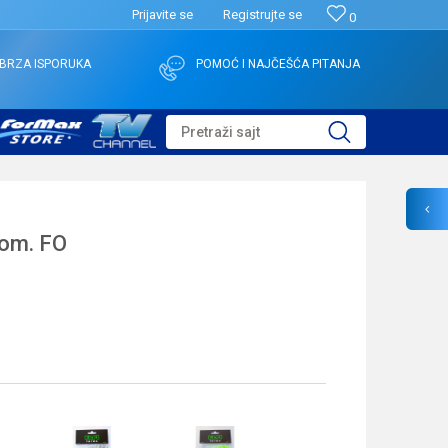
Prijavite se
Registrujte se
0
BRZA ISPORUKA
POMOĆ I NAJČEŠĆA PITANJA
Pretraži sajt
kom. FO