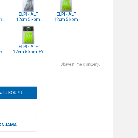
ELPI - ALF
ELPI - ALF
m.
12cm 5 kom.
12cm 5 kom.
SD
CH
ELPI - ALF
m.
12cm 5 kom. FY
Obavesti me o sniženju
J U KORPU
DNJAMA