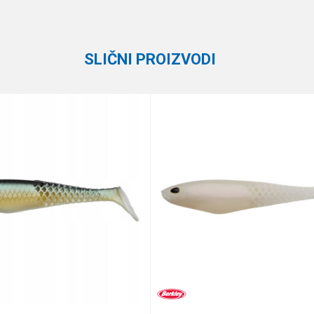
ELPI
5 kom.
SLIČNI PROIZVODI
te koliko je 2 + 3 :