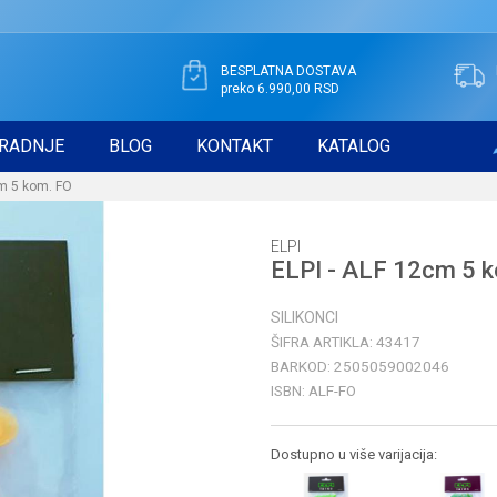
BESPLATNA DOSTAVA
preko 6.990,00 RSD
RADNJE
BLOG
KONTAKT
KATALOG
cm 5 kom. FO
ELPI
ELPI - ALF 12cm 5 
SILIKONCI
ŠIFRA ARTIKLA:
43417
BARKOD:
2505059002046
ISBN:
ALF-FO
Dostupno u više varijacija: