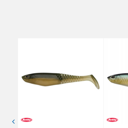
Brend
Poruka
Pakovanje
Anti-spam zaštita - izračunaj
POŠALJI