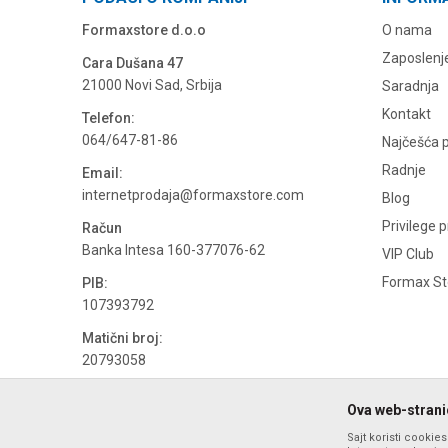
Formaxstore d.o.o
O nama
Zaposlenj
Cara Dušana 47
21000 Novi Sad, Srbija
Saradnja
Kontakt
Telefon:
064/647-81-86
Najčešća p
Radnje
Email:
internetprodaja@formaxstore.com
Blog
Privilege 
Račun
Banka Intesa 160-377076-62
VIP Club
Formax Sto
PIB:
107393792
Matični broj:
20793058
PDV broj
Ova web-stranic
694500884
Sajt koristi cookie