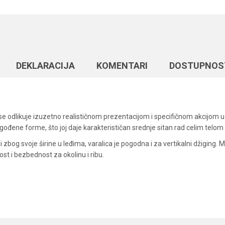
DEKLARACIJA
KOMENTARI
DOSTUPNOS
a se odlikuje izuzetno realističnom prezentacijom i specifičnom akcijom u
đene forme, što joj daje karakterističan srednje sitan rad celim telom
 zbog svoje širine u leđima, varalica je pogodna i za vertikalni džiging. Ma
st i bezbednost za okolinu i ribu.
Vrednost
Email
Silikonci