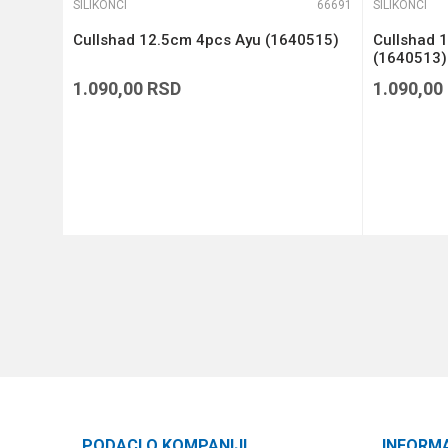
66528
SILIKONCI
66691
SILIKONCI
 4
Cullshad 12.5cm 4pcs Ayu (1640515)
Cullshad 
(1640513)
1.090,00
RSD
1.090,00
DODAJ U KORPU
PODACI O KOMPANIJI
INFORM