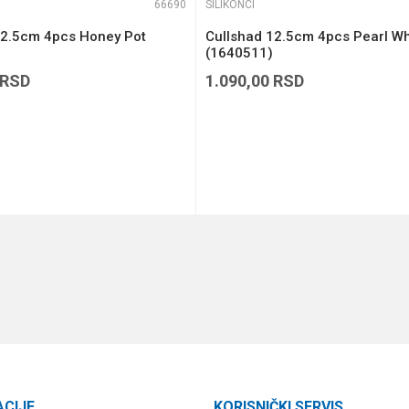
66690
SILIKONCI
12.5cm 4pcs Honey Pot
Cullshad 12.5cm 4pcs Pearl Wh
(1640511)
RSD
1.090,00
RSD
DODAJ U KORPU
DODAJ U KORPU
ACIJE
KORISNIČKI SERVIS