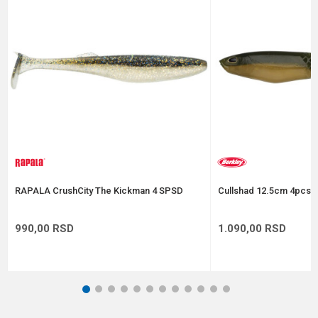
Poruka
Anti-spam zaštita - izračunajte koliko je 2 + 3 :
POŠALJI
RAPALA CrushCity The Kickman 4 SPSD
Cullshad 12.5cm 4pcs A
990,00
RSD
1.090,00
RSD
1
2
3
4
5
6
7
8
9
10
11
12