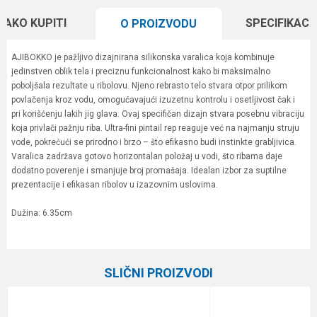
KAKO KUPITI
SPECIFIKACI
O PROIZVODU
AJIBOKKO je pažljivo dizajnirana silikonska varalica koja kombinuje
jedinstven oblik tela i preciznu funkcionalnost kako bi maksimalno
poboljšala rezultate u ribolovu. Njeno rebrasto telo stvara otpor prilikom
povlačenja kroz vodu, omogućavajući izuzetnu kontrolu i osetljivost čak i
pri korišćenju lakih jig glava. Ovaj specifičan dizajn stvara posebnu vibraciju
koja privlači pažnju riba. Ultra-fini pintail rep reaguje već na najmanju struju
vode, pokrećući se prirodno i brzo – što efikasno budi instinkte grabljivica.
Varalica zadržava gotovo horizontalan položaj u vodi, što ribama daje
dodatno poverenje i smanjuje broj promašaja. Idealan izbor za suptilne
prezentacije i efikasan ribolov u izazovnim uslovima.
Dužina: 6.35cm
Karakteristika
Vrednost
Ime/Nadimak
Kategorija
Silikonci
SLIČNI PROIZVODI
Brend
Tict
Email