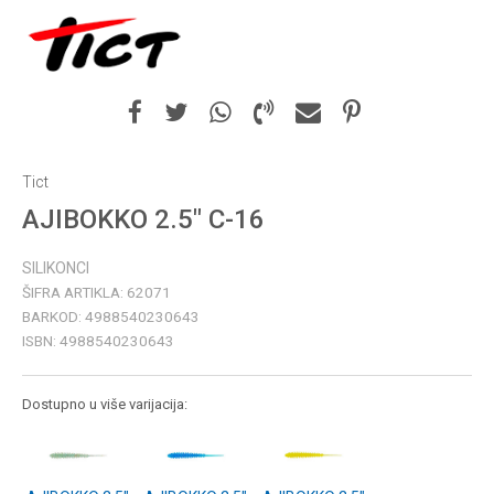
Tict
AJIBOKKO 2.5" C-16
SILIKONCI
ŠIFRA ARTIKLA:
62071
BARKOD:
4988540230643
ISBN:
4988540230643
Dostupno u više varijacija: