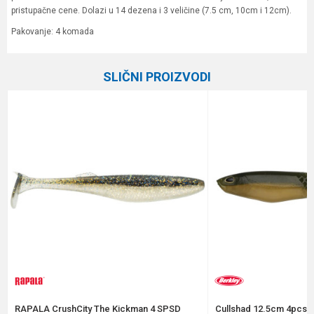
pristupačne cene. Dolazi u 14 dezena i 3 veličine (7.5 cm, 10cm i 12cm).
Pakovanje: 4 komada
Karakteristika
Vrednost
Ime/Nadimak
SLIČNI PROIZVODI
Kategorija
Silikonci
Brend
Formax
Email
Poruka
Anti-spam zaštita - izračunajte koliko je 9 - 4 :
RAPALA CrushCity The Kickman 4 SPSD
Cullshad 12.5cm 4pcs A