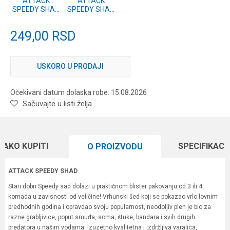
ATTACK
ATTACK
SPEEDY SHAD
SPEEDY SHAD
7.5cm 4 kom.
7.5cm 4 kom.
#02
#01
249,00
RSD
USKORO U PRODAJI
Očekivani datum dolaska robe: 15.08.2026
Sačuvajte u listi želja
KAKO KUPITI
SPECIFIKACI
O PROIZVODU
ATTACK SPEEDY SHAD
Stari dobri Speedy sad dolazi u praktičnom blister pakovanju od 3 ili 4
komada u zavisnosti od veličine! Vrhunski šed koji se pokazao vrlo lovnim
predhodnih godina i opravdao svoju popularnost, neodoljiv plen je bio za
razne grabljivice, poput smuđa, soma, štuke, bandara i svih drugih
predatora u našim vodama. Izuzetno kvalitetna i izdržljiva varalica,