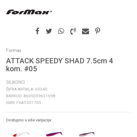
Formax
ATTACK SPEEDY SHAD 7.5cm 4
kom. #05
SILIKONCI
ŠIFRA ARTIKLA:
65340
BARKOD:
8605059631698
ISBN:
FXAT-301705
Dostupno u više varijacija: