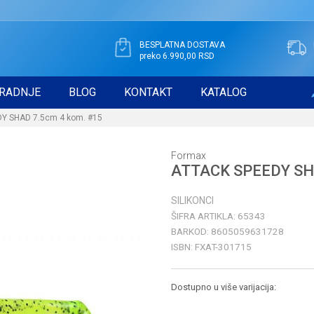
BESPLATNA DOSTAVA
preko 6.990,00 RSD
RADNJE
BLOG
KONTAKT
KATALOG
Y SHAD 7.5cm 4 kom. #15
Formax
ATTACK SPEEDY SHA
SILIKONCI
ŠIFRA ARTIKLA:
65343
BARKOD:
8605059631728
ISBN:
FXAT-301715
Dostupno u više varijacija: