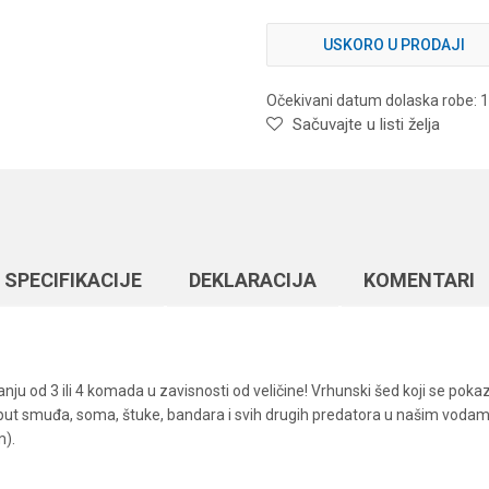
USKORO U PRODAJI
Očekivani datum dolaska robe: 
Sačuvajte u listi želja
SPECIFIKACIJЕ
DEKLARACIJA
KOMENTARI
nju od 3 ili 4 komada u zavisnosti od veličine! Vrhunski šed koji se pok
poput smuđa, soma, štuke, bandara i svih drugih predatora u našim vodama.
m).