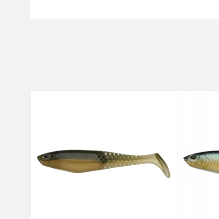
Karakteristika
Ime/Nadimak
Kategorija
Brend
Poruka
Anti-spam zaštita - izračunajt
POŠALJI