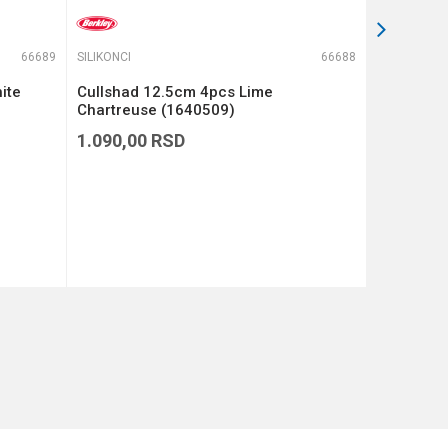
66689
SILIKONCI
66688
SILIKONCI
ite
Cullshad 12.5cm 4pcs Lime
Cullshad 
Chartreuse (1640509)
(1640508
1.090,00
RSD
1.090,00
DODAJ U KORPU