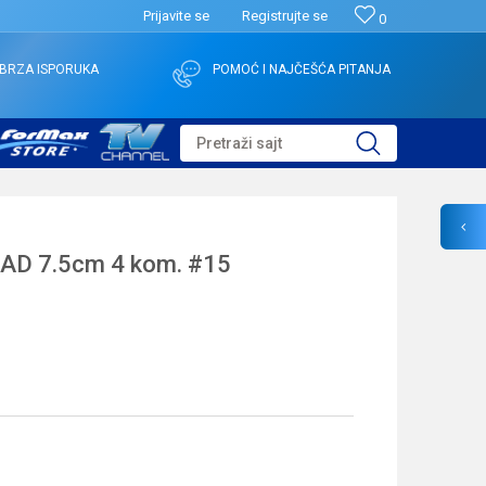
Prijavite se
Registrujte se
0
BRZA ISPORUKA
POMOĆ I NAJČEŠĆA PITANJA
Pretraži sajt
D 7.5cm 4 kom. #15