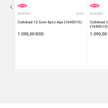
66528
SILIKONCI
66691
SILIKONCI
 4
Cullshad 12.5cm 4pcs Ayu (1640515)
Cullshad 
(1640513)
1.090,00
RSD
1.090,00
DODAJ U KORPU