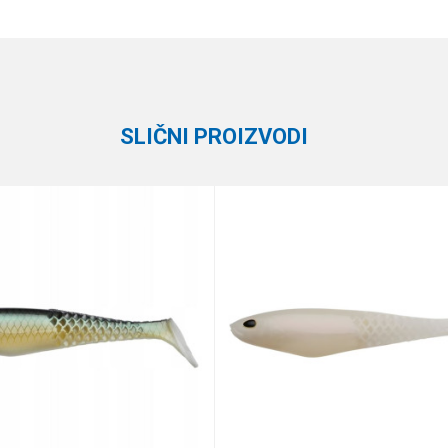
Vrednost
Email
Silikonci
Formax
SLIČNI PROIZVODI
e koliko je 9 - 4 :