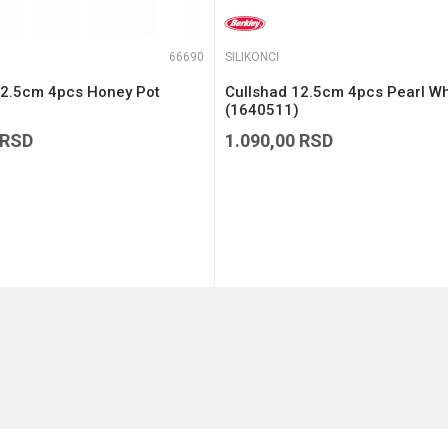
66690
SILIKONCI
12.5cm 4pcs Honey Pot
Cullshad 12.5cm 4pcs Pearl Wh
(1640511)
RSD
1.090,00
RSD
DODAJ U KORPU
DODAJ U KORPU