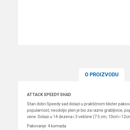
O PROIZVODU
ATTACK SPEEDY SHAD
Stari dobri Speedy sad dolazi u praktičnom blister pakova
popularnost, neodoljiv plen je bio za razne grabljivice, 
cene. Dolazi u 14 dezena i 3 veličine (7.5 cm, 10cm i 12c
Pakovanje: 4 komada