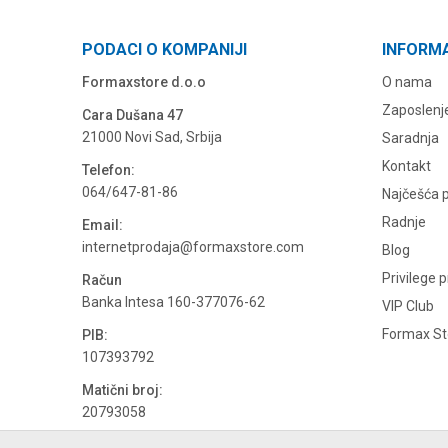
PODACI O KOMPANIJI
INFORM
Formaxstore d.o.o
O nama
Zaposlenj
Cara Dušana 47
21000 Novi Sad, Srbija
Saradnja
Kontakt
Telefon:
064/647-81-86
Najčešća p
Radnje
Email:
internetprodaja@formaxstore.com
Blog
Privilege 
Račun
Banka Intesa 160-377076-62
VIP Club
Formax Sto
PIB:
107393792
Matični broj:
20793058
PDV broj