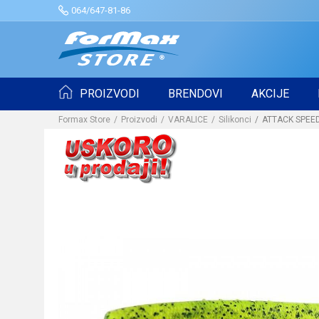
064/647-81-86
PROIZVODI
BRENDOVI
AKCIJE
Formax Store
Proizvodi
VARALICE
Silikonci
ATTACK SPEED