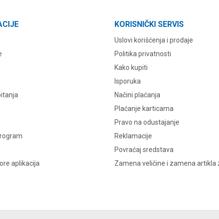
ACIJE
KORISNIČKI SERVIS
Uslovi korišćenja i prodaje
e
Politika privatnosti
Kako kupiti
Isporuka
itanja
Načini plaćanja
Plaćanje karticama
Pravo na odustajanje
program
Reklamacije
Povraćaj sredstava
re aplikacija
Zamena veličine i zamena artikla 