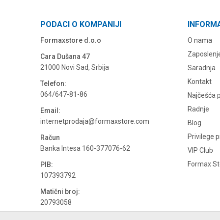
PODACI O KOMPANIJI
INFORM
Formaxstore d.o.o
O nama
Zaposlenj
Cara Dušana 47
21000 Novi Sad, Srbija
Saradnja
Kontakt
Telefon:
064/647-81-86
Najčešća p
Radnje
Email:
internetprodaja@formaxstore.com
Blog
Privilege 
Račun
Banka Intesa 160-377076-62
VIP Club
Formax Sto
PIB:
107393792
Matični broj:
20793058
PDV broj