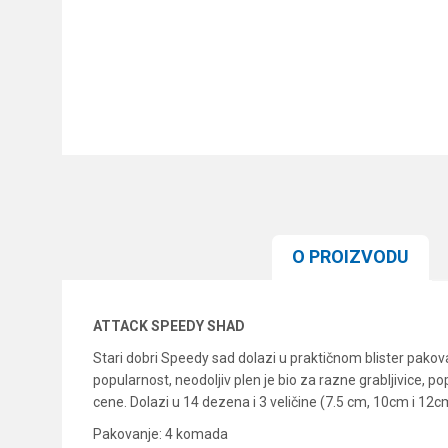
O PROIZVODU
ATTACK SPEEDY SHAD
Stari dobri Speedy sad dolazi u praktičnom blister pakova
popularnost, neodoljiv plen je bio za razne grabljivice, 
cene. Dolazi u 14 dezena i 3 veličine (7.5 cm, 10cm i 12c
Pakovanje: 4 komada