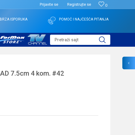
Prijavite se
Registrujte se
0
BRZA ISPORUKA
POMOĆ I NAJČEŠĆA PITANJA
Pretraži sajt
D 7.5cm 4 kom. #42