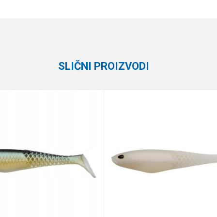
Vrednost
Email
Silikonci
Formax
SLIČNI PROIZVODI
te koliko je 2 + 3 :