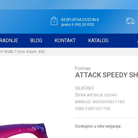
BESPLATNA DOSTAVA
preko 6.990,00 RSD
RADNJE
BLOG
KONTAKT
KATALOG
Y SHAD 7.5cm 4 kom. #42
Formax
ATTACK SPEEDY SHA
SILIKONCI
ŠIFRA ARTIKLA:
65349
BARKOD:
8605059631780
ISBN:
FXAT-301742
Dostupno u više varijacija: