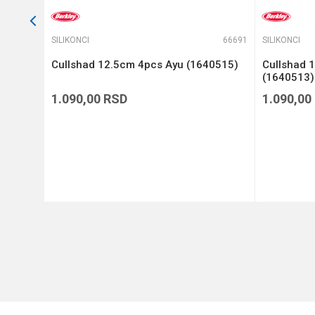
66528
SILIKONCI
66691
SILIKONCI
 4
Cullshad 12.5cm 4pcs Ayu (1640515)
Cullshad 
(1640513)
1.090,00
RSD
1.090,00
DODAJ U KORPU