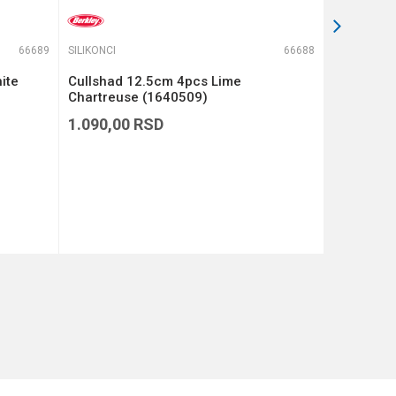
66689
SILIKONCI
66688
SILIKONCI
ite
Cullshad 12.5cm 4pcs Lime
Cullshad 
Chartreuse (1640509)
(1640508
1.090,00
RSD
1.090,00
DODAJ U KORPU