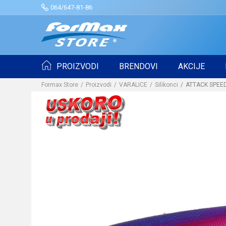
064/647-81-86
PROIZVODI
BRENDOVI
AKCIJE
Formax Store
Proizvodi
VARALICE
Silikonci
ATTACK SPEED