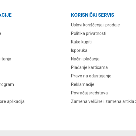
ACIJE
KORISNIČKI SERVIS
Uslovi korišćenja i prodaje
e
Politika privatnosti
Kako kupiti
Isporuka
itanja
Načini plaćanja
Plaćanje karticama
Pravo na odustajanje
program
Reklamacije
Povraćaj sredstava
re aplikacija
Zamena veličine i zamena artikla 