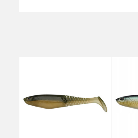
Karakteristika
Ime/Nadimak
Kategorija
Brend
Poruka
Anti-spam zaštita - izračunaj
POŠALJI