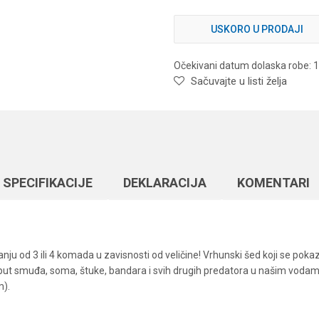
USKORO U PRODAJI
Očekivani datum dolaska robe: 
Sačuvajte u listi želja
SPECIFIKACIJЕ
DEKLARACIJA
KOMENTARI
nju od 3 ili 4 komada u zavisnosti od veličine! Vrhunski šed koji se pok
poput smuđa, soma, štuke, bandara i svih drugih predatora u našim vodama.
m).