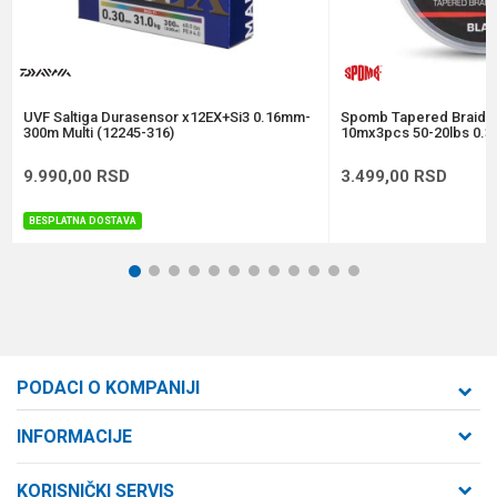
Anti-spam zaštita - izračunajte koliko je 2 + 3 :
POŠALJI
UVF Saltiga Durasensor x12EX+Si3 0.16mm-
Spomb Tapered Braide
300m Multi (12245-316)
10mx3pcs 50-20lbs 0.3
9.990,00
RSD
3.499,00
RSD
BESPLATNA DOSTAVA
1
2
3
4
5
6
7
8
9
10
11
12
PODACI O KOMPANIJI
Formaxstore d.o.o
INFORMACIJE
O nama
Cara Dušana 47
KORISNIČKI SERVIS