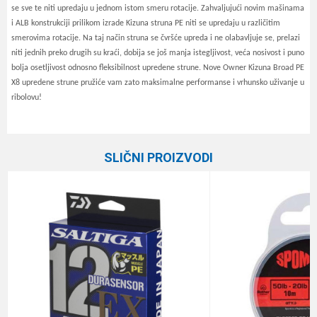
se sve te niti upredaju u jednom istom smeru rotacije. Zahvaljujući novim mašinama
i ALB konstrukciji prilikom izrade Kizuna struna PE niti se upredaju u različitim
smerovima rotacije. Na taj način struna se čvršće upreda i ne olabavljuje se, prelazi
niti jednih preko drugih su kraći, dobija se još manja istegljivost, veća nosivost i puno
bolja osetljivost odnosno fleksibilnost upredene strune. Nove Owner Kizuna Broad PE
X8 upredene strune pružiće vam zato maksimalne performanse i vrhunsko uživanje u
ribolovu!
Karakteristika
Vrednost
Ime/Nadimak
Kategorija
Upredene strune
SLIČNI PROIZVODI
Brend
Owner
Email
Dužina
275 m
Nosivost
8.2 kg
Poruka
Prečnik
0.15 mm