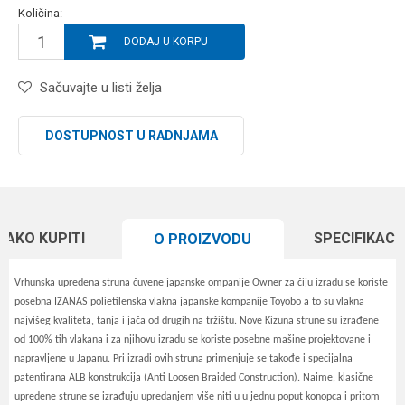
Količina:
DODAJ U KORPU
Sačuvajte u listi želja
DOSTUPNOST U RADNJAMA
KAKO KUPITI
SPECIFIKACI
O PROIZVODU
Vrhunska upredena struna čuvene japanske ompanije Owner za čiju izradu se koriste
posebna IZANAS polietilenska vlakna japanske kompanije Toyobo a to su vlakna
najvišeg kvaliteta, tanja i jača od drugih na tržištu. Nove Kizuna strune su izrađene
od 100% tih vlakana i za njihovu izradu se koriste posebne mašine projektovane i
napravljene u Japanu. Pri izradi ovih struna primenjuje se takođe i specijalna
patentirana ALB konstrukcija (Anti Loosen Braided Construction). Naime, klasične
upredene strune se izrađuju upredanjem više niti u u jednu poput konopca i pritom