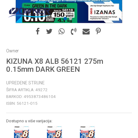
1
2
Owner
KIZUNA X8 ALB 56121 275m
0.15mm DARK GREEN
UPREDENE STRUNE
ŠIFRA ARTIKLA:
49272
BARKOD:
4953873486104
ISBN:
56121-015
Dostupno u više varijacija: