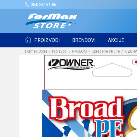
064/647-81-86
PROIZVODI
BRENDOVI
AKCIJE
Formax Store
Proizvodi
NAJLONI
Upredene strune
KIZUNA