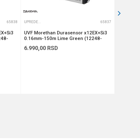
65838
UPREDENE STRUNE
65837
UPREDENE STRUNE
EX+Si3
UVF Morethan Durasensor x12EX+Si3
UVF More
248-
0.16mm-150m Lime Green (12248-
0.14mm-1
116)
114)
6.990,00
RSD
6.990,00
DODAJ U KORPU