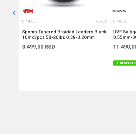
65822
UPREDENE STRUNE
66902
UPREDENE STRUNE
Si3
Spomb Tapered Braided Leaders Black
UVF Salti
)
10mx3pcs 50-20lbs 0.38-0.20mm
0.55mm-30
(DBL005)
3.499,00
RSD
11.490,0
BESPLATN
DODAJ U KORPU