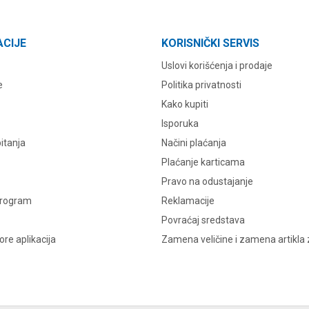
ACIJE
KORISNIČKI SERVIS
Uslovi korišćenja i prodaje
e
Politika privatnosti
Kako kupiti
Isporuka
itanja
Načini plaćanja
Plaćanje karticama
Pravo na odustajanje
program
Reklamacije
Povraćaj sredstava
re aplikacija
Zamena veličine i zamena artikla 