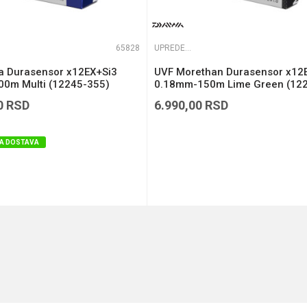
65828
UPREDENE STRUNE
ga Durasensor x12EX+Si3
UVF Morethan Durasensor x12
0m Multi (12245-355)
0.18mm-150m Lime Green (12
118)
0
RSD
6.990,00
RSD
A DOSTAVA
DODAJ U KORPU
DODAJ U KORPU