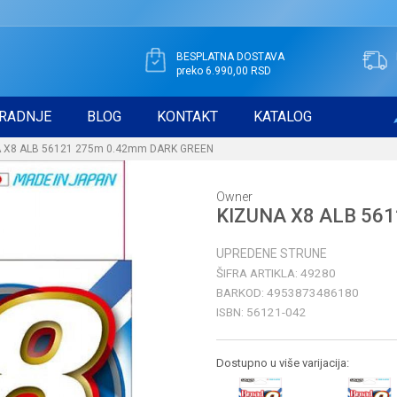
BESPLATNA DOSTAVA
preko 6.990,00 RSD
RADNJE
BLOG
KONTAKT
KATALOG
 X8 ALB 56121 275m 0.42mm DARK GREEN
Owner
KIZUNA X8 ALB 56
UPREDENE STRUNE
ŠIFRA ARTIKLA:
49280
BARKOD:
4953873486180
ISBN:
56121-042
Dostupno u više varijacija: