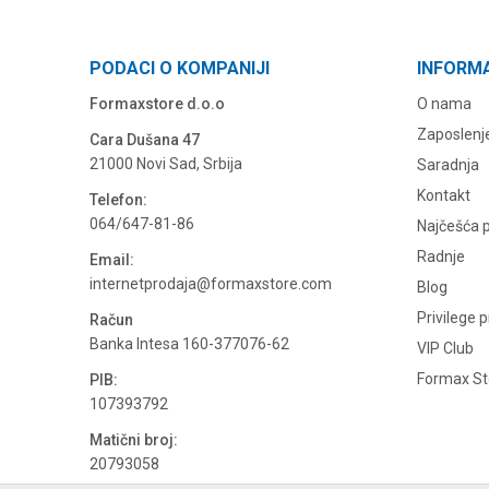
PODACI O KOMPANIJI
INFORM
Formaxstore d.o.o
O nama
Zaposlenj
Cara Dušana 47
21000 Novi Sad, Srbija
Saradnja
Kontakt
Telefon:
064/647-81-86
Najčešća p
Radnje
Email:
internetprodaja@formaxstore.com
Blog
Privilege 
Račun
Banka Intesa 160-377076-62
VIP Club
Formax Sto
PIB:
107393792
Matični broj:
20793058