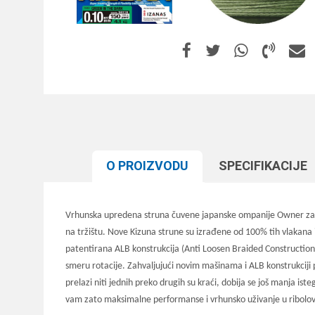
O PROIZVODU
SPECIFIKACIJЕ
Vrhunska upredena struna čuvene japanske ompanije Owner za čij
na tržištu. Nove Kizuna strune su izrađene od 100% tih vlakana i
patentirana ALB konstrukcija (Anti Loosen Braided Construction)
smeru rotacije. Zahvaljujući novim mašinama i ALB konstrukciji p
prelazi niti jednih preko drugih su kraći, dobija se još manja i
vam zato maksimalne performanse i vrhunsko uživanje u ribolo