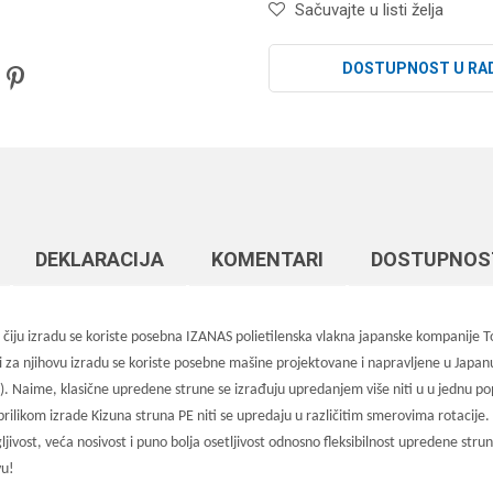
Sačuvajte u listi želja
DOSTUPNOST U RA
DEKLARACIJA
KOMENTARI
DOSTUPNOS
u izradu se koriste posebna IZANAS polietilenska vlakna japanske kompanije Toyo
 za njihovu izradu se koriste posebne mašine projektovane i napravljene u Japanu.
. Naime, klasične upredene strune se izrađuju upredanjem više niti u u jednu po
rilikom izrade Kizuna struna PE niti se upredaju u različitim smerovima rotacije. 
stegljivost, veća nosivost i puno bolja osetljivost odnosno fleksibilnost upredene
vu!