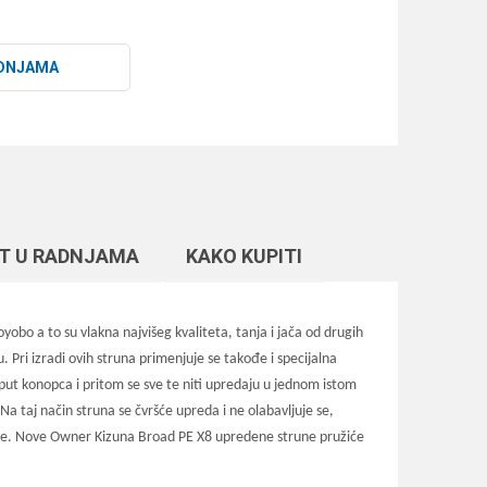
DNJAMA
T U RADNJAMA
KAKO KUPITI
bo a to su vlakna najvišeg kvaliteta, tanja i jača od drugih
 Pri izradi ovih struna primenjuje se takođe i specijalna
put konopca i pritom se sve te niti upredaju u jednom istom
Na taj način struna se čvršće upreda i ne olabavljuje se,
 strune. Nove Owner Kizuna Broad PE X8 upredene strune pružiće