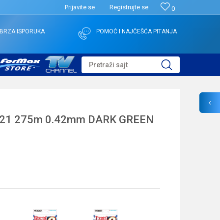
Prijavite se
Registrujte se
0
BRZA ISPORUKA
POMOĆ I NAJČEŠĆA PITANJA
Pretraži sajt
121 275m 0.42mm DARK GREEN