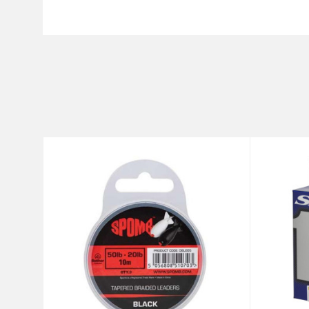
Karakteristika
Ime/Nadimak
Kategorija
Brend
Poruka
Dužina
Nosivost
Prečnik
Anti-spam zaštita - izračunaj
POŠALJI