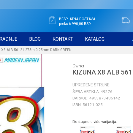
BESPLATNA DOSTAVA
preko 6.990,00 RSD
RADNJE
BLOG
KONTAKT
KATALOG
 X8 ALB 56121 275m 0.25mm DARK GREEN
Owner
KIZUNA X8 ALB 56
UPREDENE STRUNE
ŠIFRA ARTIKLA:
49276
BARKOD:
4953873486142
ISBN:
56121-025
Dostupno u više varijacija: