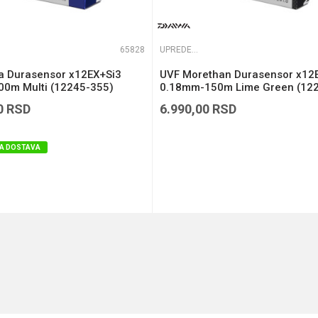
65828
UPREDENE STRUNE
ga Durasensor x12EX+Si3
UVF Morethan Durasensor x12
0m Multi (12245-355)
0.18mm-150m Lime Green (12
118)
0
RSD
6.990,00
RSD
A DOSTAVA
DODAJ U KORPU
DODAJ U KORPU