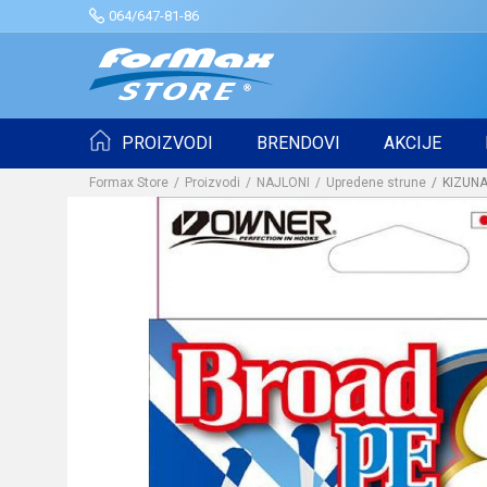
064/647-81-86
PROIZVODI
BRENDOVI
AKCIJE
Formax Store
Proizvodi
NAJLONI
Upredene strune
KIZUNA