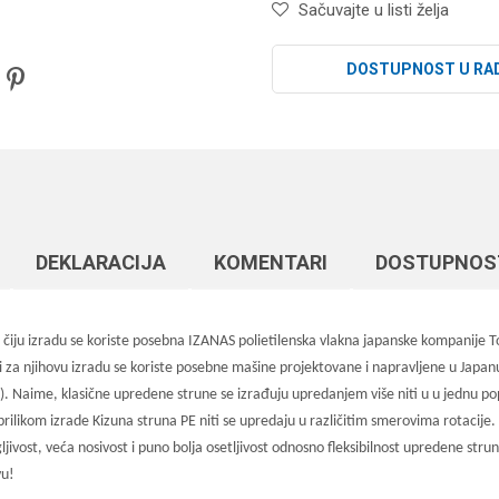
Sačuvajte u listi želja
DOSTUPNOST U RA
DEKLARACIJA
KOMENTARI
DOSTUPNOS
u izradu se koriste posebna IZANAS polietilenska vlakna japanske kompanije Toyo
 za njihovu izradu se koriste posebne mašine projektovane i napravljene u Japanu.
. Naime, klasične upredene strune se izrađuju upredanjem više niti u u jednu po
rilikom izrade Kizuna struna PE niti se upredaju u različitim smerovima rotacije. 
stegljivost, veća nosivost i puno bolja osetljivost odnosno fleksibilnost upredene
vu!