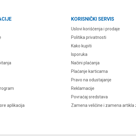
ACIJE
KORISNIČKI SERVIS
Uslovi korišćenja i prodaje
e
Politika privatnosti
Kako kupiti
Isporuka
itanja
Načini plaćanja
Plaćanje karticama
Pravo na odustajanje
program
Reklamacije
Povraćaj sredstava
re aplikacija
Zamena veličine i zamena artikla 