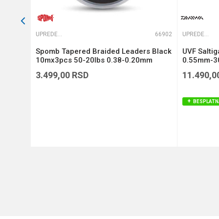
65822
UPREDENE STRUNE
66902
UPREDENE STRUNE
Si3
Spomb Tapered Braided Leaders Black
UVF Salti
)
10mx3pcs 50-20lbs 0.38-0.20mm
0.55mm-30
(DBL005)
3.499,00
RSD
11.490,0
BESPLATN
DODAJ U KORPU