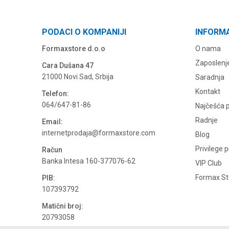
PODACI O KOMPANIJI
INFORM
Formaxstore d.o.o
O nama
Zaposlenj
Cara Dušana 47
21000 Novi Sad, Srbija
Saradnja
Kontakt
Telefon:
064/647-81-86
Najčešća p
Radnje
Email:
internetprodaja@formaxstore.com
Blog
Privilege 
Račun
Banka Intesa 160-377076-62
VIP Club
Formax Sto
PIB:
107393792
Matični broj:
20793058