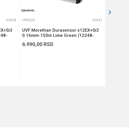
65838
UPREDENE STRUNE
65837
UPREDENE STRUNE
EX+Si3
UVF Morethan Durasensor x12EX+Si3
UVF More
248-
0.16mm-150m Lime Green (12248-
0.14mm-1
116)
114)
6.990,00
RSD
6.990,00
DODAJ U KORPU