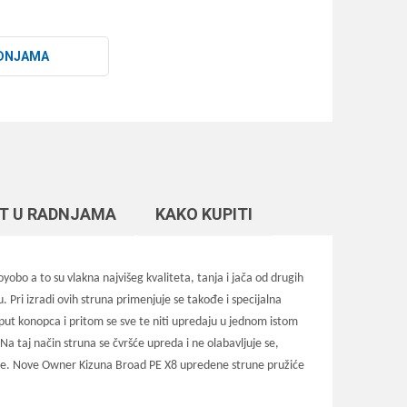
DNJAMA
T U RADNJAMA
KAKO KUPITI
bo a to su vlakna najvišeg kvaliteta, tanja i jača od drugih
 Pri izradi ovih struna primenjuje se takođe i specijalna
put konopca i pritom se sve te niti upredaju u jednom istom
Na taj način struna se čvršće upreda i ne olabavljuje se,
 strune. Nove Owner Kizuna Broad PE X8 upredene strune pružiće