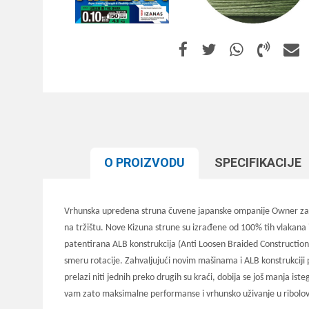
O PROIZVODU
SPECIFIKACIJЕ
Vrhunska upredena struna čuvene japanske ompanije Owner za čij
na tržištu. Nove Kizuna strune su izrađene od 100% tih vlakana i
patentirana ALB konstrukcija (Anti Loosen Braided Construction)
smeru rotacije. Zahvaljujući novim mašinama i ALB konstrukciji p
prelazi niti jednih preko drugih su kraći, dobija se još manja i
vam zato maksimalne performanse i vrhunsko uživanje u ribolo