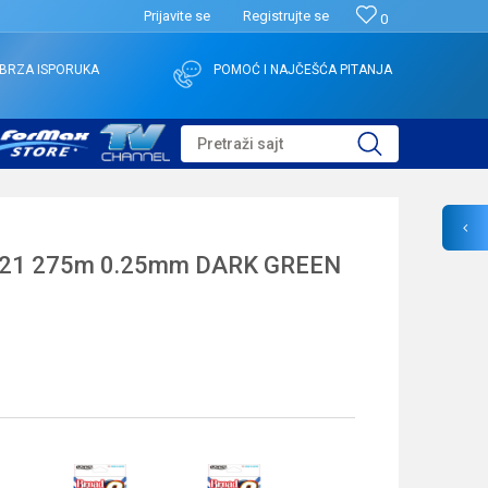
Prijavite se
Registrujte se
0
BRZA ISPORUKA
POMOĆ I NAJČEŠĆA PITANJA
Pretraži sajt
121 275m 0.25mm DARK GREEN