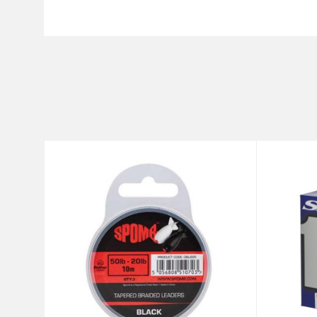
Karakteristika
Ime/Nadimak
Kategorija
Brend
Poruka
Dužina
Nosivost
Prečnik
Anti-spam zaštita - izračunaj
POŠALJI