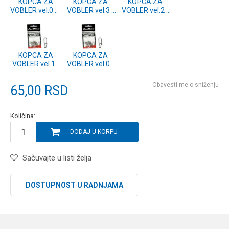
KOPCA ZA
KOPCA ZA
KOPCA ZA
VOBLER vel.00 -
VOBLER vel.3 -
VOBLER vel.2 -
10kom.
10kom.
10kom.
KOPCA ZA
KOPCA ZA
VOBLER vel.1 -
VOBLER vel.0 -
10kom.
10kom.
Obavesti me o sniženju
65,00
RSD
Količina:
DODAJ U KORPU
Sačuvajte u listi želja
DOSTUPNOST U RADNJAMA