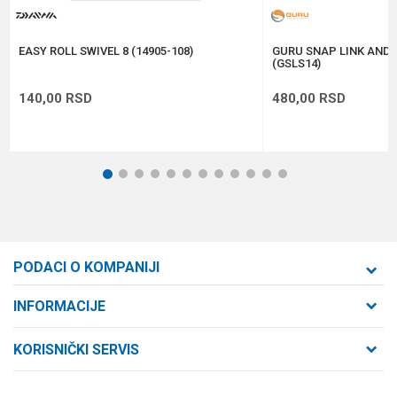
POŠALJI
EASY ROLL SWIVEL 8 (14905-108)
GURU SNAP LINK AND S
(GSLS14)
140,00
RSD
480,00
RSD
1
2
3
4
5
6
7
8
9
10
11
12
PODACI O KOMPANIJI
Formaxstore d.o.o
INFORMACIJE
O nama
Cara Dušana 47
KORISNIČKI SERVIS
21000 Novi Sad, Srbija
Zaposlenje
Uslovi korišćenja i prodaje
Saradnja
Telefon: