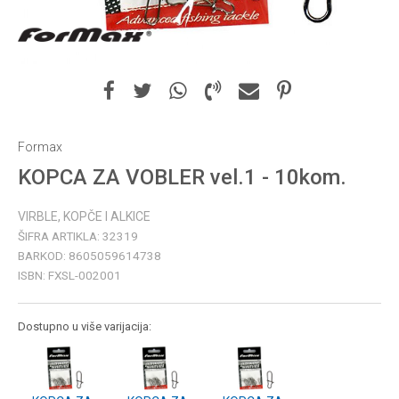
Formax
KOPCA ZA VOBLER vel.1 - 10kom.
VIRBLE, KOPČE I ALKICE
ŠIFRA ARTIKLA:
32319
BARKOD:
8605059614738
ISBN:
FXSL-002001
Dostupno u više varijacija: