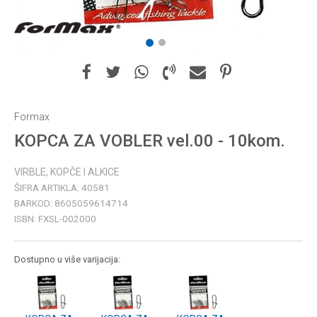
1
2
Formax
KOPCA ZA VOBLER vel.00 - 10kom.
VIRBLE, KOPČE I ALKICE
ŠIFRA ARTIKLA:
40581
BARKOD:
8605059614714
ISBN:
FXSL-002000
Dostupno u više varijacija: