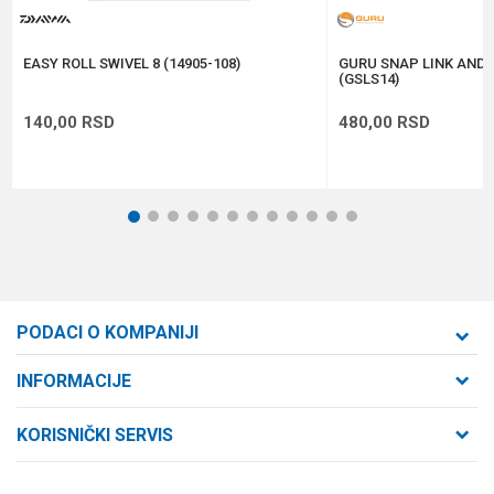
POŠALJI
EASY ROLL SWIVEL 8 (14905-108)
GURU SNAP LINK AND S
(GSLS14)
140,00
RSD
480,00
RSD
1
2
3
4
5
6
7
8
9
10
11
12
PODACI O KOMPANIJI
Formaxstore d.o.o
INFORMACIJE
O nama
Cara Dušana 47
KORISNIČKI SERVIS
21000 Novi Sad, Srbija
Zaposlenje
Uslovi korišćenja i prodaje
Saradnja
Telefon: