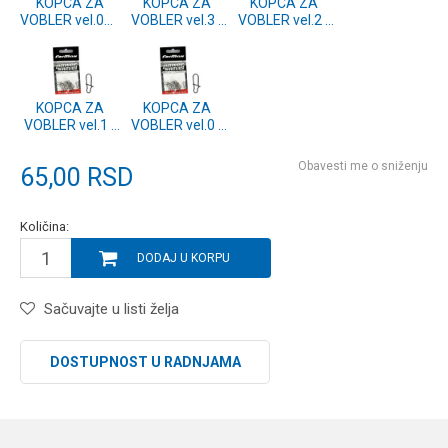
KOPCA ZA
KOPCA ZA
KOPCA ZA
VOBLER vel.00 -
VOBLER vel.3 -
VOBLER vel.2 -
10kom.
10kom.
10kom.
KOPCA ZA
KOPCA ZA
VOBLER vel.1 -
VOBLER vel.0 -
10kom.
10kom.
Obavesti me o sniženju
65,00
RSD
Količina:
DODAJ U KORPU
Sačuvajte u listi želja
DOSTUPNOST U RADNJAMA