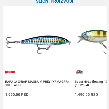
SLIČNI PROIZVODI
Brend
Rapala
Email
Dubina zaranjanja
0.9 - 1.5 m
Dužina
8 cm
Poruka
Težina
7 g
Tip
Suspending
Anti-spam zaštita - izračunajte koliko je 6 - 1 :
POŠALJI
RAPALA X-RAP MAGNUM PREY (XRMAGPR)
Beast Hi-Lo floating 12
10 HDWHU
(1572594)
1.990,00
RSD
1.490,00
RSD