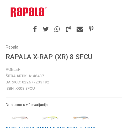
Rapala
RAPALA X-RAP (XR) 8 SFCU
VOBLERI
ŠIFRA ARTIKLA:
48437
BARKOD:
022677233192
ISBN:
XR08 SFCU
Dostupno u više varijacija: