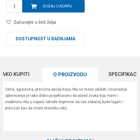
DODAJ U KORPU
Sačuvajte u listi želja
DOSTUPNOST U RADNJAMA
KAKO KUPITI
SPECIFIKACI
O PROIZVODU
Oštra, agresivna, precizna akcija kojoj riba ne može odoleti. Unutrašnje
opterećenje je tako dobro projektovano da pored zvuka koji mami i
neaktivnu ribu u napad, takođe doprinosi da vaš zabačaj bude lagan i
precizan kao da imate bioničku ruku.
Karakteristika
Vrednost
Ime/Nadimak
Kategorija
Vobleri