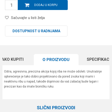
DODAJ U KORPU
Sačuvajte u listi želja
DOSTUPNOST U RADNJAMA
KAKO KUPITI
SPECIFIKACI
O PROIZVODU
Oštra, agresivna, precizna akcija kojoj riba ne može odoleti. Unutrašnje
opterećenje je tako dobro projektovano da pored zvuka koji mami i
neaktivnu ribu u napad, takođe doprinosi da vaš zabačaj bude lagan i
precizan kao da imate bioničku ruku.
Karakteristika
Vrednost
Ime/Nadimak
Kategorija
Vobleri
SLIČNI PROIZVODI