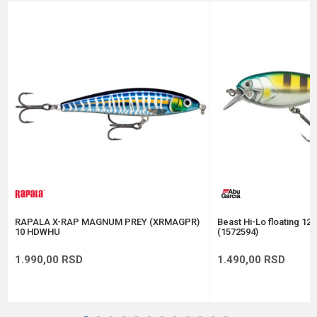
Brend
Rapala
Email
Dubina zaranjanja
0.9 - 1.5 m
Dužina
8 cm
Poruka
Težina
7 g
Tip
Suspending
Anti-spam zaštita - izračunajte koliko je 4 + 1 :
POŠALJI
RAPALA X-RAP MAGNUM PREY (XRMAGPR)
Beast Hi-Lo floating 12
10 HDWHU
(1572594)
1.990,00
RSD
1.490,00
RSD