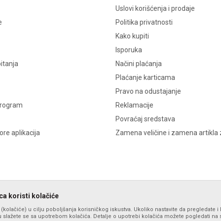
Uslovi korišćenja i prodaje
e
Politika privatnosti
Kako kupiti
Isporuka
itanja
Načini plaćanja
Plaćanje karticama
Pravo na odustajanje
program
Reklamacije
Povraćaj sredstava
re aplikacija
Zamena veličine i zamena artikla 
a koristi kolačiće
s (kolačiće) u cilju poboljšanja korisničkog iskustva. Ukoliko nastavite da pregledate i 
 slažete se sa upotrebom kolačića. Detalje o upotrebi kolačića možete pogledati na st