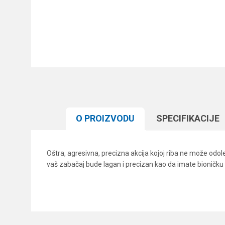
O PROIZVODU
SPECIFIKACIJЕ
Oštra, agresivna, precizna akcija kojoj riba ne može odo
vaš zabačaj bude lagan i precizan kao da imate bioničku 
Karakteristika
Ime/Nadimak
Kategorija