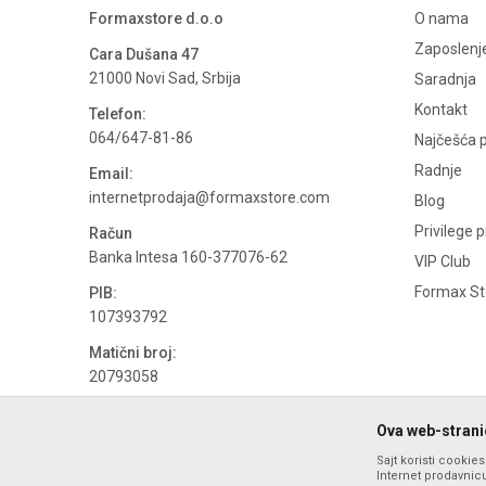
Formaxstore d.o.o
O nama
Zaposlenj
Cara Dušana 47
21000 Novi Sad, Srbija
Saradnja
Kontakt
Telefon:
064/647-81-86
Najčešća p
Radnje
Email:
internetprodaja@formaxstore.com
Blog
Privilege 
Račun
Banka Intesa 160-377076-62
VIP Club
Formax Sto
PIB:
107393792
Matični broj:
20793058
PDV broj
Ova web-stranic
694500884
Sajt koristi cookie
Internet prodavnicu