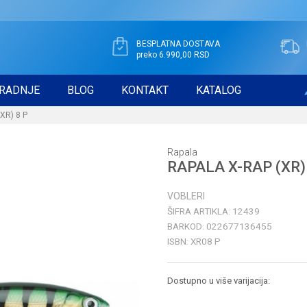
BESPLATNA DOSTAVA
preko 6.990,00 RSD
RADNJE
BLOG
KONTAKT
KATALOG
XR) 8 P
Rapala
RAPALA X-RAP (XR)
VOBLERI
ŠIFRA ARTIKLA:
12439
BARKOD:
022677136455
ISBN:
XR08 P
Dostupno u više varijacija: