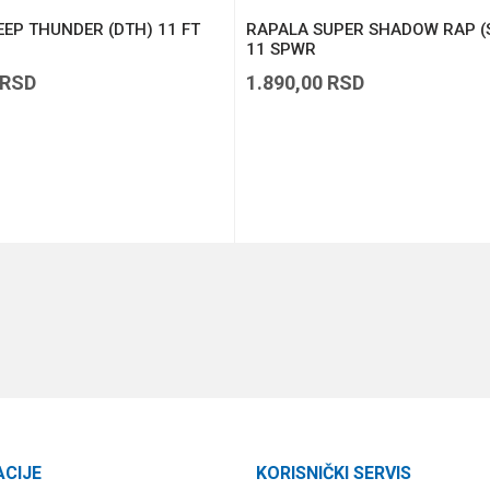
EP THUNDER (DTH) 11 FT
RAPALA SUPER SHADOW RAP (
11 SPWR
RSD
1.890,00
RSD
DODAJ U KORPU
DODAJ U KORPU
ACIJE
KORISNIČKI SERVIS