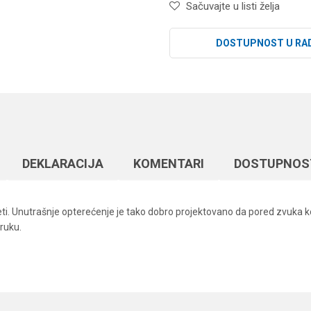
Sačuvajte u listi želja
DOSTUPNOST U RA
DEKLARACIJA
KOMENTARI
DOSTUPNOS
leti. Unutrašnje opterećenje je tako dobro projektovano da pored zvuka k
ruku.
Vrednost
Email
Vobleri