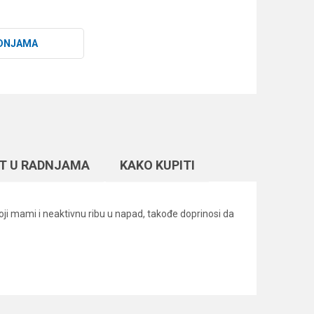
DNJAMA
T U RADNJAMA
KAKO KUPITI
oji mami i neaktivnu ribu u napad, takođe doprinosi da