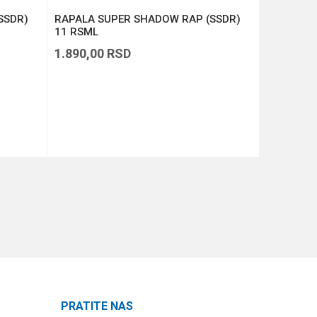
SSDR)
RAPALA SUPER SHADOW RAP (SSDR)
RAPALA D
11 RSML
1.890,00
RSD
1.390,00
DODAJ U KORPU
PRATITE NAS