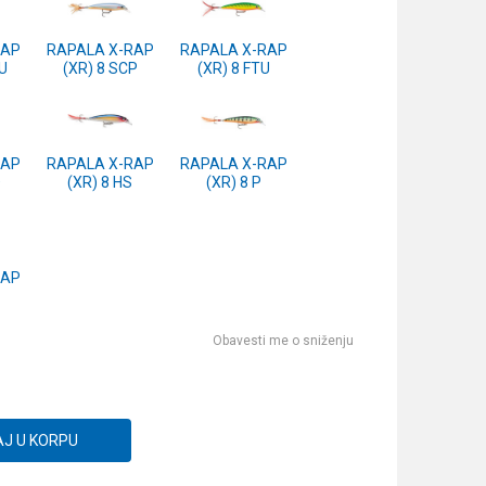
RAP
RAPALA X-RAP
RAPALA X-RAP
CU
(XR) 8 SCP
(XR) 8 FTU
RAP
RAPALA X-RAP
RAPALA X-RAP
D
(XR) 8 HS
(XR) 8 P
RAP
Obavesti me o sniženju
J U KORPU