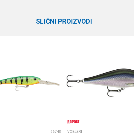
Rapala
0.9 - 1.5 m
SLIČNI PROIZVODI
8 cm
7 g
Suspending
te koliko je 4 + 1 :
66748
VOBLERI