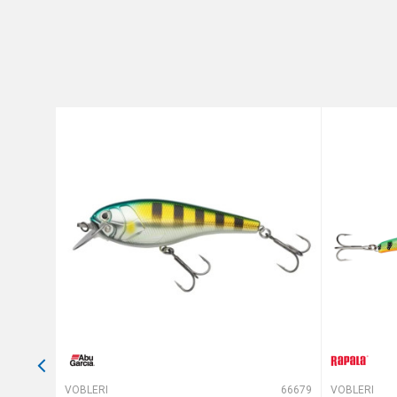
Brend
Poruka
Dubina zaranjanja
Dužina
Težina
Tip
Anti-spam zaštita - izračunaj
POŠALJI
64879
VOBLERI
66679
VOBLERI