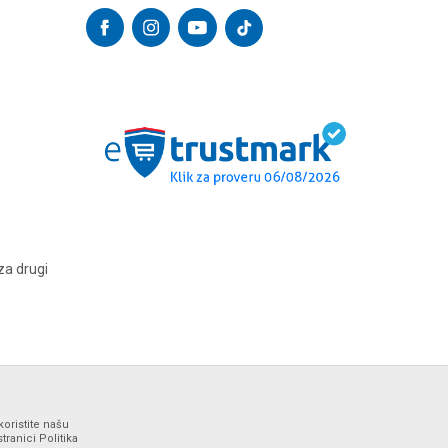
za drugi
koristite našu
ranici Politika