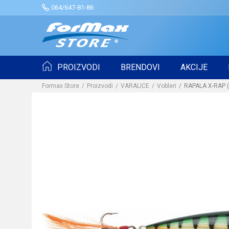
064/647-81-86
PROIZVODI
BRENDOVI
AKCIJE
Formax Store
Proizvodi
VARALICE
Vobleri
RAPALA X-RAP (