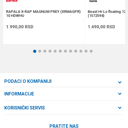
POŠALJI
RAPALA X-RAP MAGNUM PREY (XRMAGPR)
Beast Hi-Lo floating 12
10 HDWHU
(1572594)
1.990,00
RSD
1.490,00
RSD
1
2
3
4
5
6
7
8
9
10
11
12
PODACI O KOMPANIJI
Formaxstore d.o.o
INFORMACIJE
O nama
Cara Dušana 47
KORISNIČKI SERVIS
21000 Novi Sad, Srbija
Zaposlenje
Uslovi korišćenja i prodaje
Saradnja
Telefon:
PRATITE NAS
Politika privatnosti