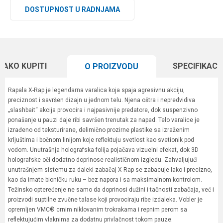
DOSTUPNOST U RADNJAMA
KAKO KUPITI
SPECIFIKACI
O PROIZVODU
Rapala X-Rap je legendarna varalica koja spaja agresivnu akciju,
preciznost i savršen dizajn u jednom telu. Njena oštra i nepredvidiva
„slashbait“ akcija provocira i najpasivnije predatore, dok suspenzivno
ponašanje u pauzi daje ribi savršen trenutak za napad. Telo varalice je
izrađeno od teksturirane, delimično prozirne plastike sa izraženim
krljuštima i bočnom linijom koje reflektuju svetlost kao svetionik pod
vodom. Unutrašnja holografska folija pojačava vizuelni efekat, dok 3D
holografske oči dodatno doprinose realističnom izgledu. Zahvaljujući
unutrašnjem sistemu za daleki zabačaj X-Rap se zabacuje lako i precizno,
kao da imate bioničku ruku – bez napora i sa maksimalnom kontrolom.
Težinsko opterećenje ne samo da doprinosi dužini i tačnosti zabačaja, već i
proizvodi suptilne zvučne talase koji provociraju ribe izdaleka. Vobler je
opremljen VMC® crnim niklovanim trokrakama i repnim perom sa
reflektujućim vlaknima za dodatnu privlačnost tokom pauze.