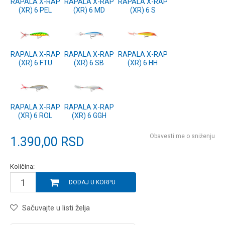
RAPALA X-RAP
RAPALA X-RAP
RAPALA X-RAP
(XR) 6 PEL
(XR) 6 MD
(XR) 6 S
RAPALA X-RAP
RAPALA X-RAP
RAPALA X-RAP
(XR) 6 FTU
(XR) 6 SB
(XR) 6 HH
RAPALA X-RAP
RAPALA X-RAP
(XR) 6 ROL
(XR) 6 GGH
Obavesti me o sniženju
1.390,00
RSD
Količina:
DODAJ U KORPU
Sačuvajte u listi želja