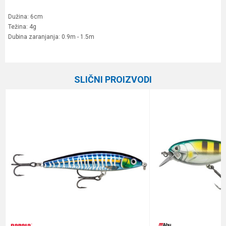
Dužina: 6cm
Težina: 4g
Dubina zaranjanja: 0.9m - 1.5m
Karakteristika
Vrednost
Ime/Nadimak
Kategorija
Vobleri
SLIČNI PROIZVODI
Brend
Rapala
Email
Dubina zaranjanja
0.9 - 1.5 m
Dužina
6 cm
Poruka
Težina
4 g
Tip
Suspending
Anti-spam zaštita - izračunajte koliko je 6 - 1 :