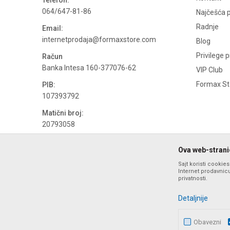
Telefon:
064/647-81-86
Najčešća p
Radnje
Email:
internetprodaja@formaxstore.com
Blog
Privilege 
Račun
Banka Intesa 160-377076-62
VIP Club
Formax Sto
PIB:
107393792
Matični broj:
20793058
PDV broj
Ova web-stranic
694500884
Sajt koristi cookie
Internet prodavnicu
privatnosti.
Detaljnije
Obavezni
Nastojimo da budemo što precizniji u opisu proizvoda, prika
ponude i ne podrazumeva da su dostupn