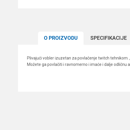
O PROIZVODU
SPECIFIKACIJЕ
Plivajući vobler izuzetan za povlačenje twitch tehnikom. „
Možete ga povlačiti i ravnomerno i imaće i dalje odličnu
Karakteristika
Ime/Nadimak
Kategorija
Brend
Poruka
Dubina zaranjanja
Dužina