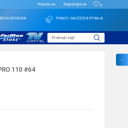
Prijavite se
Registrujte se
0
BRZA ISPORUKA
POMOĆ I NAJČEŠĆA PITANJA
Pretraži sajt
PRO 110 #64