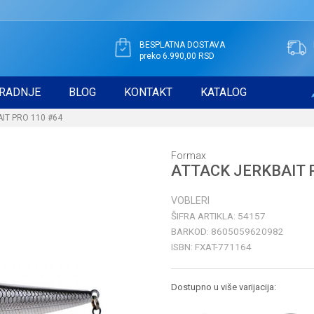
BESPLATNA DOSTAVA
preko 6.990,00 RSD
RADNJE
BLOG
KONTAKT
KATALOG
IT PRO 110 #64
Formax
ATTACK JERKBAIT 
VOBLERI
ŠIFRA ARTIKLA:
54157
BARKOD:
8605059620982
ISBN:
FXAT-771164
Dostupno u više varijacija: