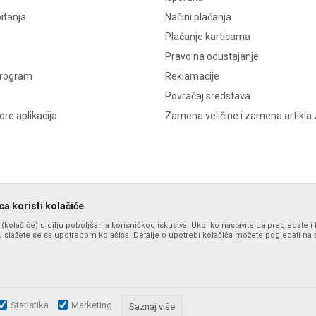
itanja
Načini plaćanja
Plaćanje karticama
Pravo na odustajanje
program
Reklamacije
Povraćaj sredstava
re aplikacija
Zamena veličine i zamena artikla 
a koristi kolačiće
s (kolačiće) u cilju poboljšanja korisničkog iskustva. Ukoliko nastavite da pregledate i 
 slažete se sa upotrebom kolačića. Detalje o upotrebi kolačića možete pogledati na st
Statistika
Marketing
zu slika i samih cena, ali ne možemo garantovati da su sve informacije komplet
Saznaj više
i u svakom trenutku. Raspoloživost robe možete proveriti pozivom na broj po