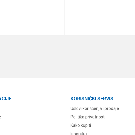
DODAJ U KORPU
DODAJ U KORPU
ACIJE
KORISNIČKI SERVIS
Uslovi korišćenja i prodaje
e
Politika privatnosti
Kako kupiti
Isporuka