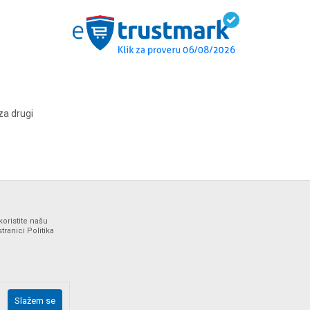
za drugi
koristite našu
ranici Politika
ne i bez grešaka. Svi artikli prikazani na sajtu su deo naše
Slažem se
drške web shopa na tel. 064/647-81-86.