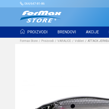
064/647-81-86
PROIZVODI
BRENDOVI
AKCIJE
Formax Store
Proizvodi
VARALICE
Vobleri
ATTACK JERKBA