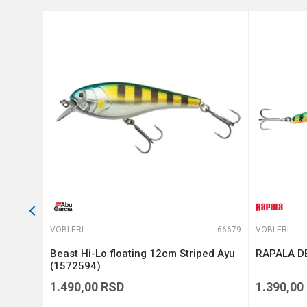
Težina
Tip
Anti-spam zaštita - izračunajt
POŠALJI
64879
VOBLERI
66679
VOBLERI
Beast Hi-Lo floating 12cm Striped Ayu
RAPALA DE
(1572594)
1.490,00
RSD
1.390,00