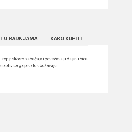
T U RADNJAMA
KAKO KUPITI
u rep prilikom zabačaja i povećavaju daljinu hica.
Grabljivice ga prosto obožavaju!