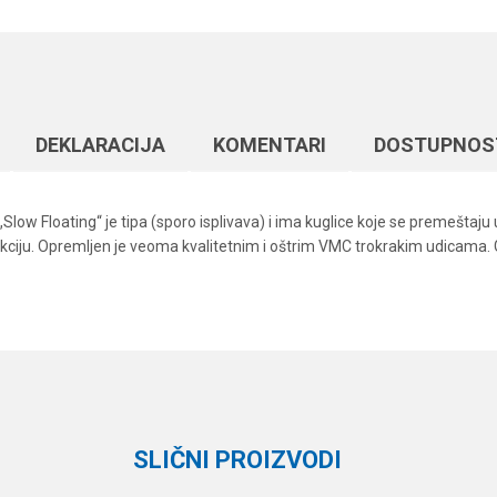
DEKLARACIJA
KOMENTARI
DOSTUPNOS
Slow Floating“ je tipa (sporo isplivava) i ima kuglice koje se premeštaju 
 akciju. Opremljen je veoma kvalitetnim i oštrim VMC trokrakim udicama. 
Vrednost
Email
Vobleri
Formax
0.8 - 1.2 m
SLIČNI PROIZVODI
11 cm