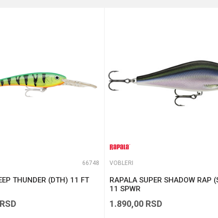
14.1 g
Plivajuća
e koliko je 9 - 4 :
66748
VOBLERI
EP THUNDER (DTH) 11 FT
RAPALA SUPER SHADOW RAP (
11 SPWR
RSD
1.890,00
RSD