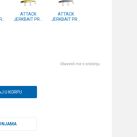
ATTACK
ATTACK
PRO
JERKBAIT PRO
JERKBAIT PRO
110 #72
110 #64
Obavesti me o sniženju
J U KORPU
DNJAMA