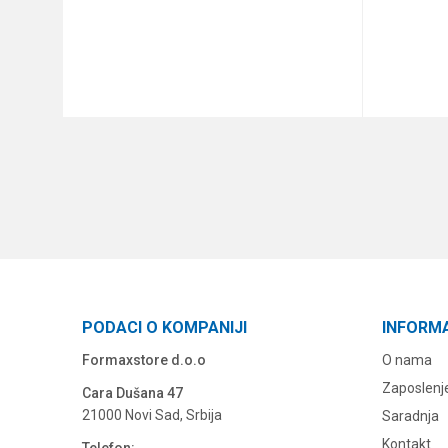
DODAJ U KORPU
PODACI O KOMPANIJI
INFORM
Formaxstore d.o.o
O nama
Zaposlenj
Cara Dušana 47
21000 Novi Sad, Srbija
Saradnja
Kontakt