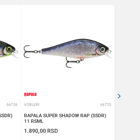
66726
VOBLERI
66725
VOBLERI
SSDR)
RAPALA SUPER SHADOW RAP (SSDR)
RAPALA D
11 RSML
1.890,00
RSD
1.390,00