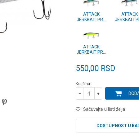
ATTACK
ATTACK
JERKBAIT PRO
JERKBAIT 
110 #71
110 #74
ATTACK
JERKBAIT PRO
110 #69
550,00
RSD
Količina:
DODA
Sačuvajte u listi želja
DOSTUPNOST U RA