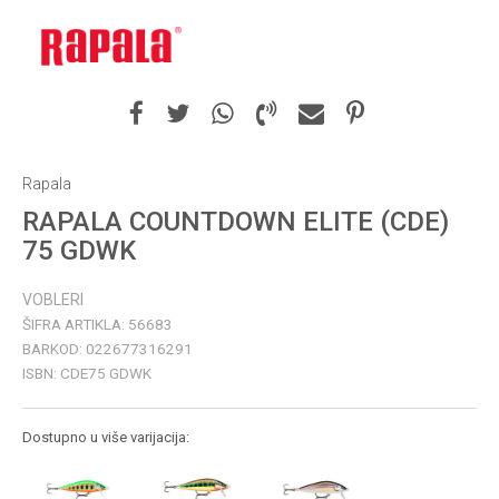
Rapala
RAPALA COUNTDOWN ELITE (CDE)
75 GDWK
VOBLERI
ŠIFRA ARTIKLA:
56683
BARKOD:
022677316291
ISBN:
CDE75 GDWK
Dostupno u više varijacija: