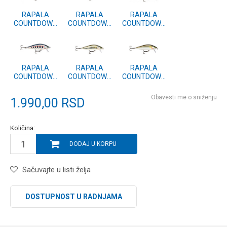
RAPALA
RAPALA
RAPALA
COUNTDOWN
COUNTDOWN
COUNTDOWN
ELITE (CDE) 75
ELITE (CDE) 75
ELITE (CDE) 75
GDCY
GDVR
GDWK
RAPALA
RAPALA
RAPALA
COUNTDOWN
COUNTDOWN
COUNTDOWN
ELITE (CDE) 75
ELITE (CDE) 75
ELITE (CDE) 75
GDYM
GDMN
GDAY
Obavesti me o sniženju
1.990,00
RSD
Količina:
DODAJ U KORPU
Sačuvajte u listi želja
DOSTUPNOST U RADNJAMA