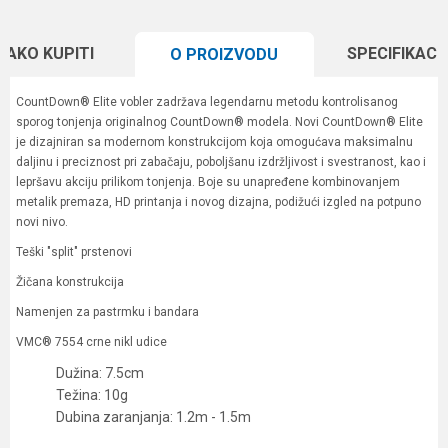
KAKO KUPITI
SPECIFIKACI
O PROIZVODU
CountDown® Elite vobler zadržava legendarnu metodu kontrolisanog
sporog tonjenja originalnog CountDown® modela. Novi CountDown® Elite
je dizajniran sa modernom konstrukcijom koja omogućava maksimalnu
daljinu i preciznost pri zabačaju, poboljšanu izdržljivost i svestranost, kao i
lepršavu akciju prilikom tonjenja. Boje su unapređene kombinovanjem
metalik premaza, HD printanja i novog dizajna, podižući izgled na potpuno
novi nivo.
Teški "split" prstenovi
Žičana konstrukcija
Namenjen za pastrmku i bandara
VMC® 7554 crne nikl udice
Dužina: 7.5cm
Težina: 10g
Dubina zaranjanja: 1.2m - 1.5m