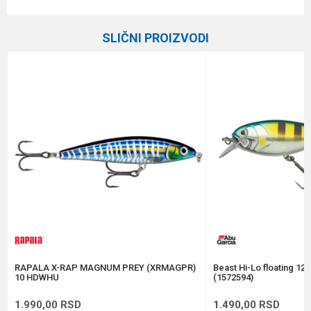
Karakteristika
Vrednost
Ime/Nadimak
Kategorija
Vobleri
SLIČNI PROIZVODI
Brend
Rapala
Email
Dubina zaranjanja
1.2 - 1.5 m
Dužina
7.5 cm
Poruka
Težina
10 g
Tip
Tonuća
Anti-spam zaštita - izračunajte koliko je 6 - 1 :
POŠALJI
RAPALA X-RAP MAGNUM PREY (XRMAGPR)
Beast Hi-Lo floating 12
10 HDWHU
(1572594)
1.990,00
RSD
1.490,00
RSD