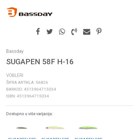
Bassday
SUGAPEN 58F H-16
VOBLERI
ŠIFRA ARTIKLA:
56826
BARKOD:
4513964715034
ISBN:
4513964715034
Dostupno u više varijacija: