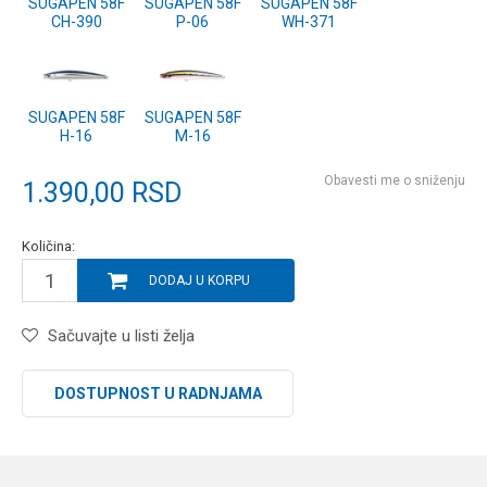
SUGAPEN 58F
SUGAPEN 58F
SUGAPEN 58F
CH-390
P-06
WH-371
SUGAPEN 58F
SUGAPEN 58F
H-16
M-16
Obavesti me o sniženju
1.390,00
RSD
Količina:
DODAJ U KORPU
Sačuvajte u listi želja
DOSTUPNOST U RADNJAMA