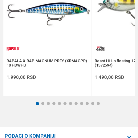
Tip
Plivajuća
Anti-spam zaštita - izračunajte koliko je 2 + 3 :
POŠALJI
RAPALA X-RAP MAGNUM PREY (XRMAGPR)
Beast Hi-Lo floating 12
10 HDWHU
(1572594)
1.990,00
RSD
1.490,00
RSD
1
2
3
4
5
6
7
8
9
10
11
12
PODACI O KOMPANIJI