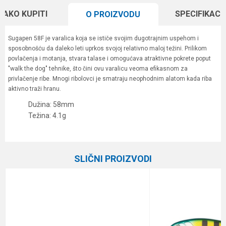
KAKO KUPITI
SPECIFIKACI
O PROIZVODU
Sugapen 58F je varalica koja se ističe svojim dugotrajnim uspehom i
sposobnošću da daleko leti uprkos svojoj relativno maloj težini. Prilikom
povlačenja i motanja, stvara talase i omogućava atraktivne pokrete poput
"walk the dog" tehnike, što čini ovu varalicu veoma efikasnom za
privlačenje ribe. Mnogi ribolovci je smatraju neophodnim alatom kada riba
aktivno traži hranu.
Dužina: 58mm
Težina: 4.1g
Karakteristika
Vrednost
Ime/Nadimak
Kategorija
Vobleri
SLIČNI PROIZVODI
Brend
Bassday
Email
Dubina zaranjanja
Površinac
Dužina
5.8 cm
Poruka
Težina
4.1 g