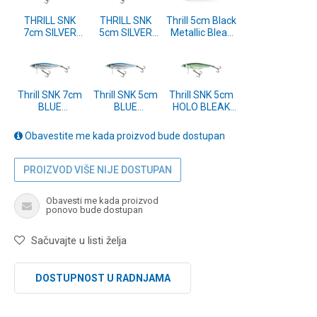
THRILL SNK
THRILL SNK
Thrill 5cm Black
7cm SILVER
5cm SILVER
Metallic Bleak
HALO
HALO
(QTH021)
(QTH063)
(QTH061)
Thrill SNK 7cm
Thrill SNK 5cm
Thrill SNK 5cm
BLUE
BLUE
HOLO BLEAK
FINGERLING
FINGERLING
(QTH001)
(QTH008)
(QTH002)
Obavestite me kada proizvod bude dostupan
PROIZVOD VIŠE NIJE DOSTUPAN
Obavesti me kada proizvod
ponovo bude dostupan
Sačuvajte u listi želja
DOSTUPNOST U RADNJAMA