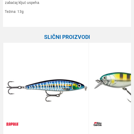
zabačaj ključ uspeha.
Težina: 13g
Karakteristika
Vrednost
Ime/Nadimak
Kategorija
Vobleri
SLIČNI PROIZVODI
Brend
Salmo
Email
Dubina zaranjanja
Varijabilna
Težina
7 g
Poruka
Tip
Plivajuća
Anti-spam zaštita - izračunajte koliko je 2 + 3 :