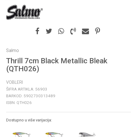
Salmo
Thrill 7cm Black Metallic Bleak
(QTH026)
VOBLERI
ŠIFRA ARTIKLA:
56903
BARKOD:
5902730313489
ISBN:
QTH026
Dostupno u više varijacija: