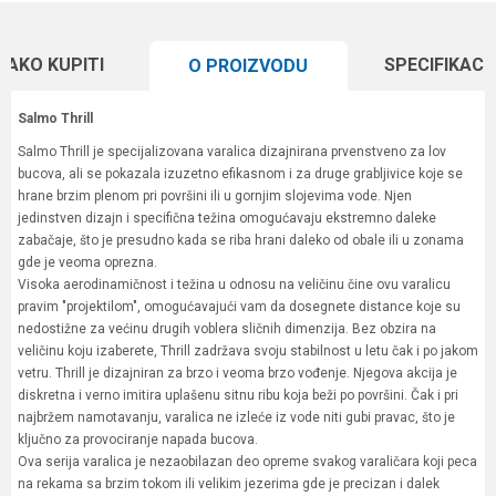
KAKO KUPITI
SPECIFIKACI
O PROIZVODU
Salmo Thrill
Salmo Thrill je specijalizovana varalica dizajnirana prvenstveno za lov
bucova, ali se pokazala izuzetno efikasnom i za druge grabljivice koje se
hrane brzim plenom pri površini ili u gornjim slojevima vode. Njen
jedinstven dizajn i specifična težina omogućavaju ekstremno daleke
zabačaje, što je presudno kada se riba hrani daleko od obale ili u zonama
gde je veoma oprezna.
Visoka aerodinamičnost i težina u odnosu na veličinu čine ovu varalicu
pravim "projektilom", omogućavajući vam da dosegnete distance koje su
nedostižne za većinu drugih voblera sličnih dimenzija. Bez obzira na
veličinu koju izaberete, Thrill zadržava svoju stabilnost u letu čak i po jakom
vetru. Thrill je dizajniran za brzo i veoma brzo vođenje. Njegova akcija je
diskretna i verno imitira uplašenu sitnu ribu koja beži po površini. Čak i pri
najbržem namotavanju, varalica ne izleće iz vode niti gubi pravac, što je
ključno za provociranje napada bucova.
Ova serija varalica je nezaobilazan deo opreme svakog varaličara koji peca
na rekama sa brzim tokom ili velikim jezerima gde je precizan i dalek