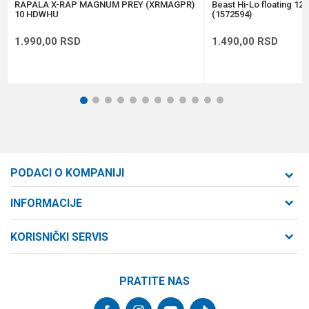
POŠALJI
RAPALA X-RAP MAGNUM PREY (XRMAGPR)
Beast Hi-Lo floating 12
10 HDWHU
(1572594)
1.990,00
RSD
1.490,00
RSD
1
2
3
4
5
6
7
8
9
10
11
12
PODACI O KOMPANIJI
Formaxstore d.o.o
INFORMACIJE
O nama
Cara Dušana 47
KORISNIČKI SERVIS
21000 Novi Sad, Srbija
Zaposlenje
Uslovi korišćenja i prodaje
Saradnja
Telefon:
PRATITE NAS
Politika privatnosti
064/647-81-86
Kontakt
Kako kupiti
Najčešća pitanja